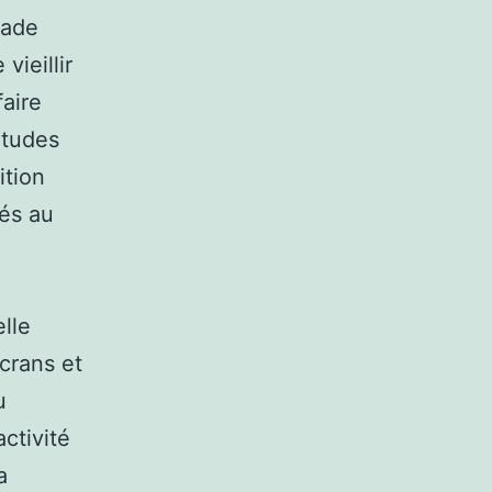
lade
vieillir
aire
études
ition
iés au
elle
écrans et
u
ctivité
a