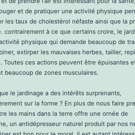
 et de prendre l’air est intéressant pour la santé,
bouger et de pratiquer une activité physique pe
er les taux de cholestérol néfaste ainsi que la p
le. contrairement à ce que certains croire, le jar
activité physique qui demande beaucoup de trav
biner, extirper les mauvaises herbes, tailler, rep
… Toutes ces actions peuvent être épuisantes e
ent beaucoup de zones musculaires.
que le jardinage a des intérêts surprenants,
ièrement sur la forme ? En plus de nous faire pr
ettre les mains dans la terre offre une ornée de
ne, un antidépresseur naturel produit par nos 
diner est bon pour le moral, il est autant intéres