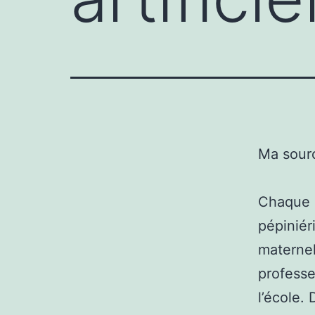
Ma sour
Chaque a
pépiniér
maternel
professe
l’école.