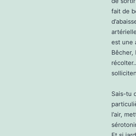
de sortir
fait de 
d’abaiss
artériel
est une 
Bêcher, 
récolter
sollicit
Sais-tu 
particul
l’air, m
sérotoni
Et si jar