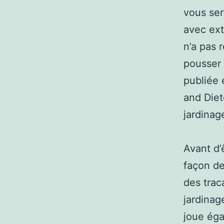
vous ser
avec extr
n’a pas 
pousser
publiée 
and Diet
jardinag
Avant d’
façon de
des trac
jardinag
joue éga