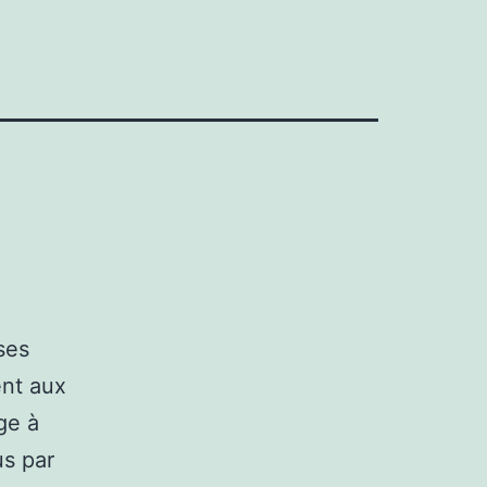
ses
ent aux
ge à
us par