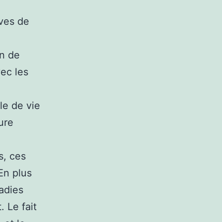
ives de
on de
vec les
le de vie
ure
s, ces
En plus
adies
 Le fait