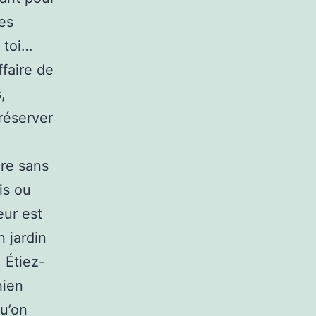
ues
 toi…
ffaire de
,
réserver
re sans
is ou
eur est
n jardin
 Étiez-
hien
qu’on