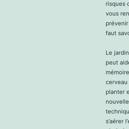
risques 
vous ren
prévenir
faut sav
Le jardi
peut aid
mémoire 
cerveau e
planter 
nouvelle
techniqu
s’aérer l