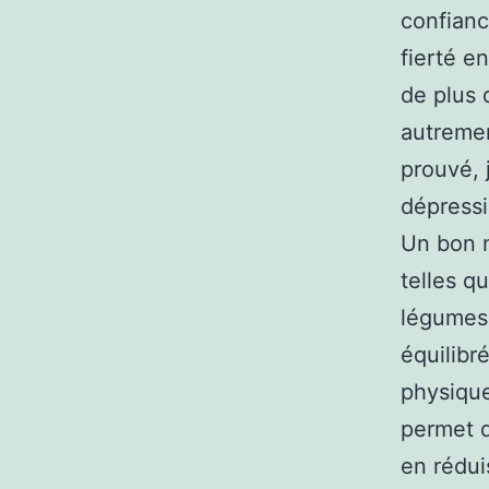
confianc
fierté e
de plus 
autremen
prouvé, 
dépressi
Un bon m
telles q
légumes,
équilibr
physique
permet d
en réduis