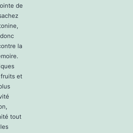
pointe de
 sachez
tonine,
 donc
contre la
émoire.
iques
fruits et
plus
vité
on,
ité tout
 les