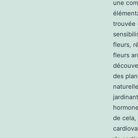
une comm
élémenta
trouvée 
sensibil
fleurs, 
fleurs a
découver
des plan
naturell
jardinan
hormones
de cela,
cardiova