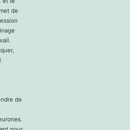
 et le
rmet de
ression
dinage
ail.
iquer,
t
endre de
neurones.
sant pour