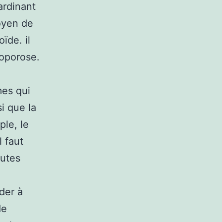
ardinant
oyen de
ïde. il
éoporose.
mes qui
si que la
le, le
l faut
outes
der à
de