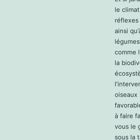
le clima
réflexes
ainsi qu
légumes 
comme l’
la biodi
écosystè
l’interv
oiseaux 
favorabl
à faire 
vous le 
sous la 