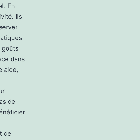
el. En
vité. Ils
server
matiques
s goûts
pace dans
e aide,
ur
pas de
énéficier
t de