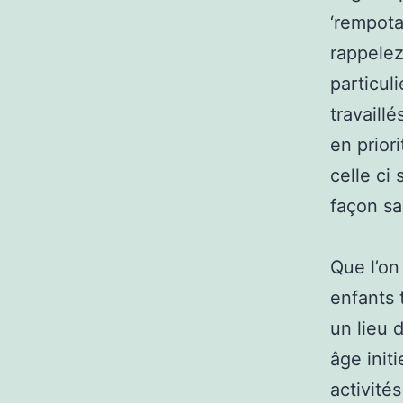
‘rempota
rappelez
particuli
travaill
en prior
celle ci
façon sa
Que l’on
enfants 
un lieu 
âge init
activité