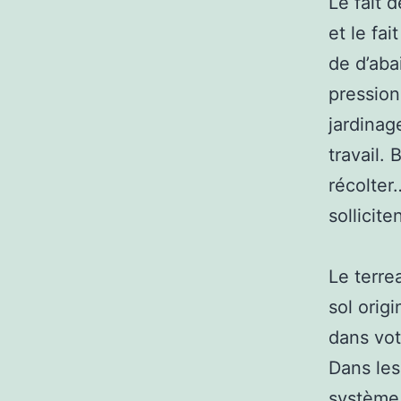
Le fait d
et le fa
de d’aba
pression
jardinag
travail. 
récolter
sollicit
Le terre
sol orig
dans vot
Dans les
système 