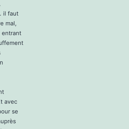
,
 il faut
re mal,
 entrant
uffement
s
in
nt
Et avec
pour se
auprès