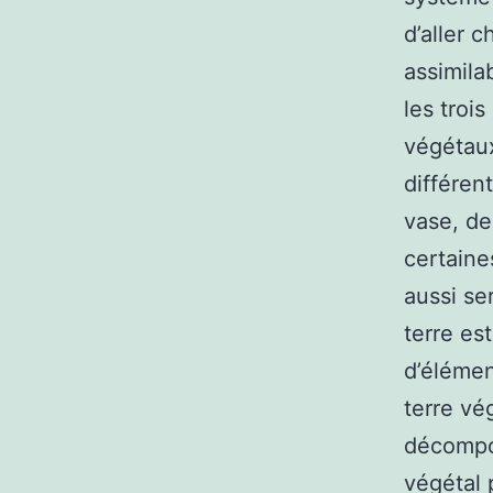
d’aller 
assimila
les troi
végétaux
différen
vase, de
certaine
aussi se
terre es
d’élémen
terre vé
décompos
végétal 