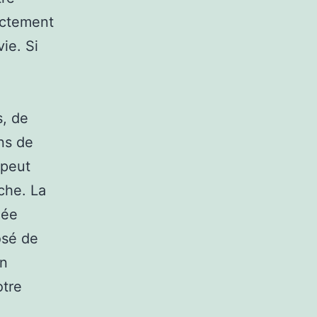
rectement
ie. Si
s, de
ns de
 peut
che. La
uée
osé de
en
otre