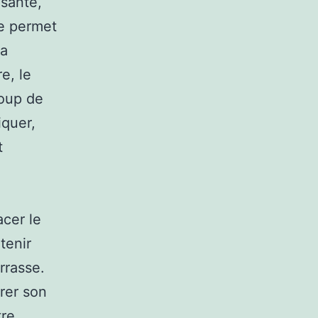
 santé,
ue permet
la
e, le
coup de
iquer,
t
acer le
tenir
rrasse.
crer son
tre