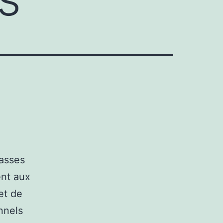
lasses
ent aux
et de
nnels