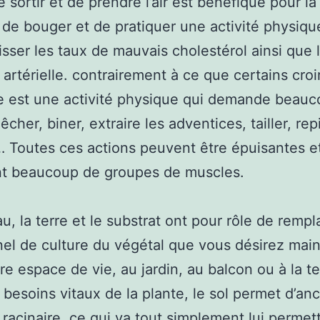
e sortir et de prendre l’air est bénéfique pour la
it de bouger et de pratiquer une activité physiq
isser les taux de mauvais cholestérol ainsi que 
 artérielle. contrairement à ce que certains croir
e est une activité physique qui demande beau
Bêcher, biner, extraire les adventices, tailler, rep
… Toutes ces actions peuvent être épuisantes e
ent beaucoup de groupes de muscles.
au, la terre et le substrat ont pour rôle de rempl
inel de culture du végétal que vous désirez main
re espace de vie, au jardin, au balcon ou à la te
 besoins vitaux de la plante, le sol permet d’an
racinaire, ce qui va tout simplement lui permet