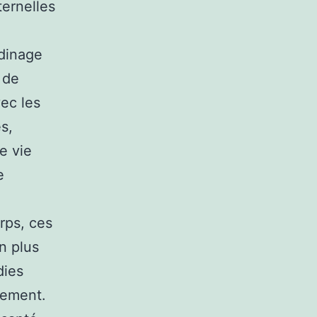
ernelles
rdinage
 de
vec les
s,
e vie
e
n
rps, ces
n plus
dies
rement.