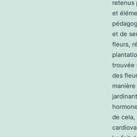
retenus 
et éléme
pédagogi
et de se
fleurs, 
plantati
trouvée 
des fleu
manière 
jardinan
hormones
de cela,
cardiova