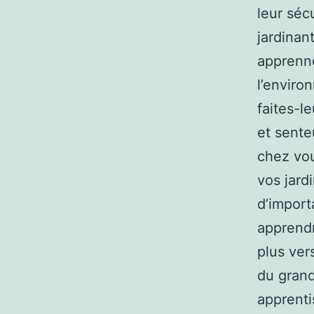
leur séc
jardinant
apprenne
l’enviro
faites-l
et sente
chez vou
vos jard
d’import
apprendr
plus ver
du grand
apprenti