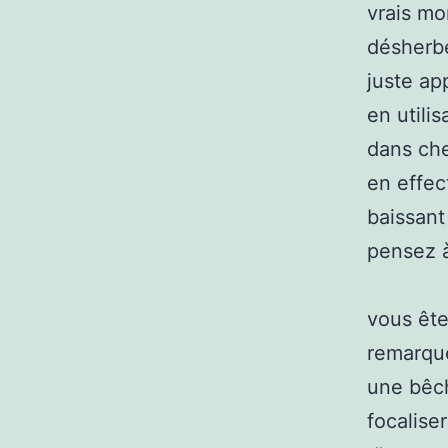
vrais mo
désherbe
juste ap
en utili
dans ch
en effe
baissant
pensez à
vous ête
remarqué
une bêch
focalise