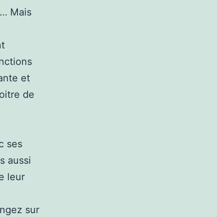
t… Mais
nt
onctions
ante et
oitre de
c ses
is aussi
e leur
ongez sur