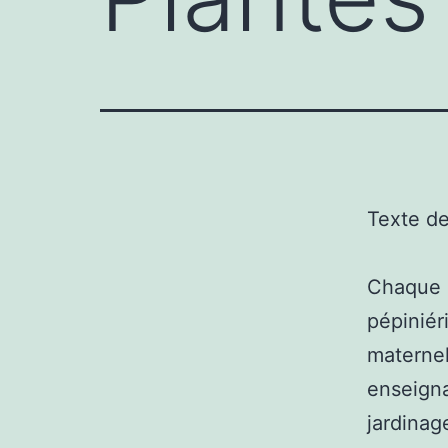
Texte d
Chaque a
pépiniér
maternel
enseigna
jardinag