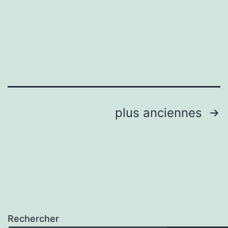
praticien
en
ostéopathie
Pagination
plus anciennes
des
publications
Rechercher