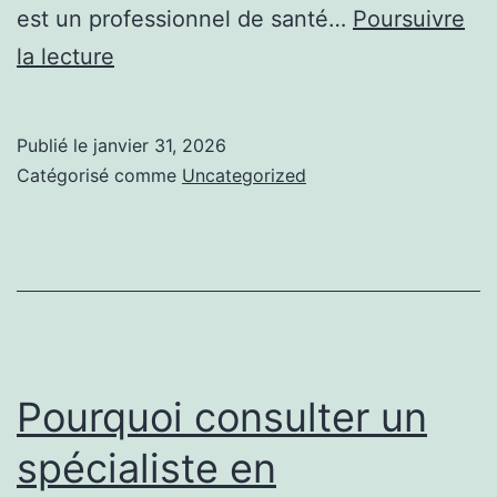
est un professionnel de santé…
Poursuivre
Comprendre
la lecture
le
rôle
Publié le
janvier 31, 2026
d’un
Catégorisé comme
Uncategorized
praticien
en
ostéopathie
Pourquoi consulter un
spécialiste en