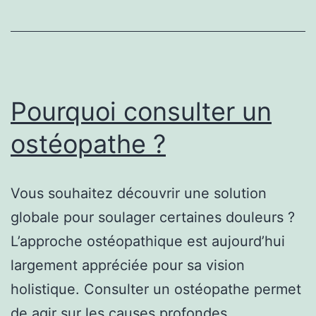
approch
globale
du
corps
Pourquoi consulter un
ostéopathe ?
Vous souhaitez découvrir une solution
globale pour soulager certaines douleurs ?
L’approche ostéopathique est aujourd’hui
largement appréciée pour sa vision
holistique. Consulter un ostéopathe permet
de agir sur les causes profondes.