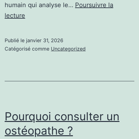
humain qui analyse le…
Poursuivre la
Découvrir
lecture
le
rôle
Publié le
janvier 31, 2026
d’un
Catégorisé comme
Uncategorized
praticien
en
ostéopathie
Pourquoi consulter un
ostéopathe ?