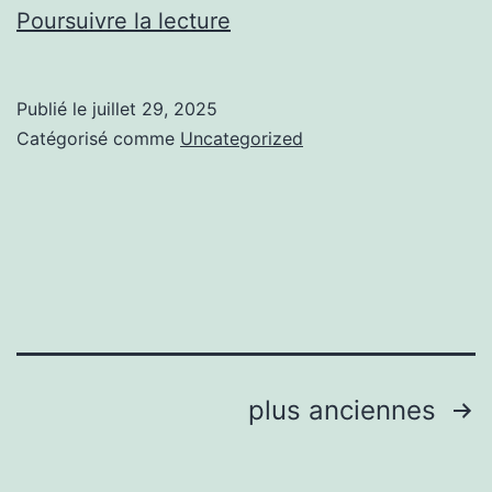
Les
Poursuivre la lecture
secrets
pour
Publié le
juillet 29, 2025
trouver
Catégorisé comme
Uncategorized
le
type
de
massage
idéal
pour
vos
Pagination
plus anciennes
besoins
des