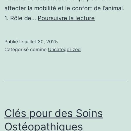
affecter la mobilité et le confort de l’animal.
Guide
1. Rôle de…
Poursuivre la lecture
pour
Trouver
Publié le
juillet 30, 2025
un
Catégorisé comme
Uncategorized
Ostéopathe
Animalier
Compétent
et
Fiable
Clés pour des Soins
Ostéopathiques