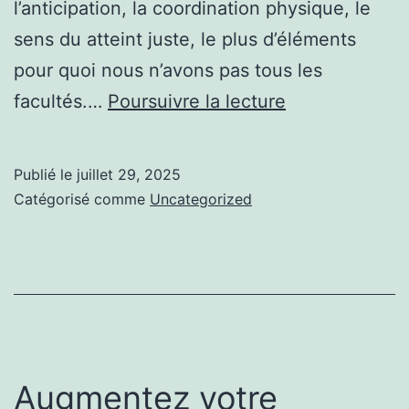
l’anticipation, la coordination physique, le
sens du atteint juste, le plus d’éléments
pour quoi nous n’avons pas tous les
La
facultés.…
Poursuivre la lecture
tendance
du
Publié le
juillet 29, 2025
moment
Catégorisé comme
Uncategorized
Hijama
femme
Tanger
Augmentez votre