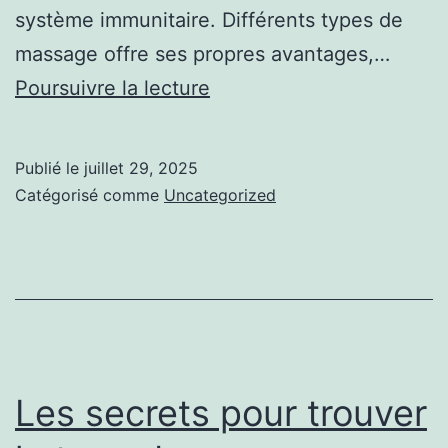
système immunitaire. Différents types de
massage offre ses propres avantages,…
Augmentez
Poursuivre la lecture
votre
relaxation
Publié le
juillet 29, 2025
avec
Catégorisé comme
Uncategorized
des
stratégies
efficaces
de
massage
Les secrets pour trouver