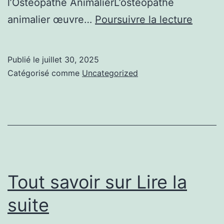
l’Ostéopathe AnimalierL’ostéopathe
Clés
animalier œuvre…
Poursuivre la lecture
pour
des
Publié le
juillet 30, 2025
Soins
Catégorisé comme
Uncategorized
Ostéop
Effica
pour
Vos
Anima
Tout savoir sur Lire la
suite