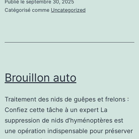
Publié le
septembre 30, 2025
dans
Catégorisé comme
Uncategorized
les
exploitations
Brouillon auto
Traitement des nids de guêpes et frelons :
Confiez cette tâche à un expert La
suppression de nids d’hyménoptères est
une opération indispensable pour préserver