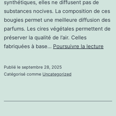
synthétiques, elles ne diffusent pas de
substances nocives. La composition de ces
bougies permet une meilleure diffusion des
parfums. Les cires végétales permettent de
préserver la qualité de l’air. Celles
Boug
fabriquées à base…
Poursuivre la lecture
natur
ou
Publié le
septembre 28, 2025
class
Catégorisé comme
Uncategorized
:
Quel
diffé
et