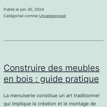
techniques
Publié le
juin 30, 2024
de
Catégorisé comme
Uncategorized
finition
du
bois
pour
un
rendu
Construire des meubles
impeccable
en bois : guide pratique
La menuiserie constitue un art traditionnel
qui implique la création et le montage de