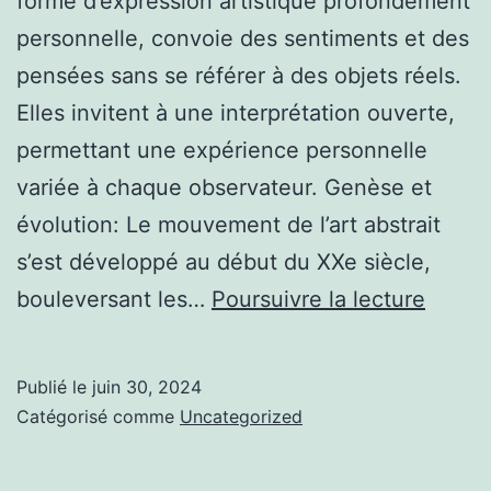
forme d’expression artistique profondément
personnelle, convoie des sentiments et des
pensées sans se référer à des objets réels.
Elles invitent à une interprétation ouverte,
permettant une expérience personnelle
variée à chaque observateur. Genèse et
évolution: Le mouvement de l’art abstrait
s’est développé au début du XXe siècle,
Innova
bouleversant les…
Poursuivre la lecture
matéri
dans
Publié le
juin 30, 2024
la
Catégorisé comme
Uncategorized
créati
d’art