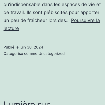
qu’indispensable dans les espaces de vie et
de travail. Ils sont plébiscités pour apporter
un peu de fraîcheur lors des…
Poursuivre la
Mon
lecture
avis
sur
Publié le
juin 30, 2024
installation
Catégorisé comme
Uncategorized
de
climatisation
à
ajaccio
Lumière sur