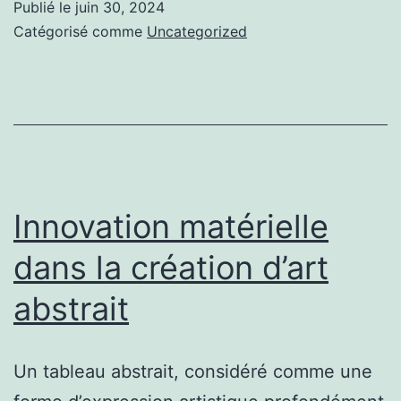
Publié le
juin 30, 2024
Com
Catégorisé comme
Uncategorized
les
expe
éval
les
œuvr
Innovation matérielle
dans la création d’art
abstrait
Un tableau abstrait, considéré comme une