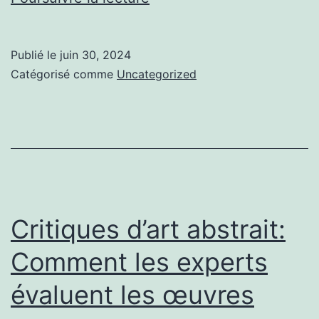
sur
investir
Publié le
juin 30, 2024
en
Catégorisé comme
Uncategorized
bourse
petit
budget
Critiques d’art abstrait:
Comment les experts
évaluent les œuvres