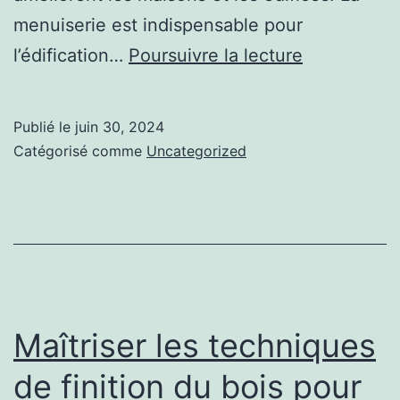
menuiserie est indispensable pour
La
l’édification…
Poursuivre la lecture
menuiserie
et
Publié le
juin 30, 2024
la
Catégorisé comme
Uncategorized
technologi
:
utilisation
de
la
CNC
Maîtriser les techniques
de finition du bois pour