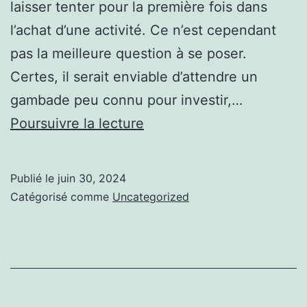
laisser tenter pour la première fois dans
l’achat d’une activité. Ce n’est cependant
pas la meilleure question à se poser.
Certes, il serait enviable d’attendre un
gambade peu connu pour investir,…
Ce
Poursuivre la lecture
que
vous
Publié le
juin 30, 2024
voulez
Catégorisé comme
Uncategorized
savoir
sur
Informations
supplémentaires