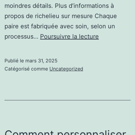
moindres détails. Plus d’informations à
propos de richelieu sur mesure Chaque
paire est fabriquée avec soin, selon un
Les
processus…
Poursuivre la lecture
avantages
des
Publié le
mars 31, 2025
chaussures
Catégorisé comme
Uncategorized
sur
mesure
:
durabilité,
confort
et
Comment personnaliser