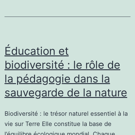
résilience
:
comment
la
nature
Éducation et
nous
biodiversité : le rôle de
protège
la pédagogie dans la
sauvegarde de la nature
Biodiversité : le trésor naturel essentiel à la
vie sur Terre Elle constitue la base de
l’équilibre écologique mondial. Chaque