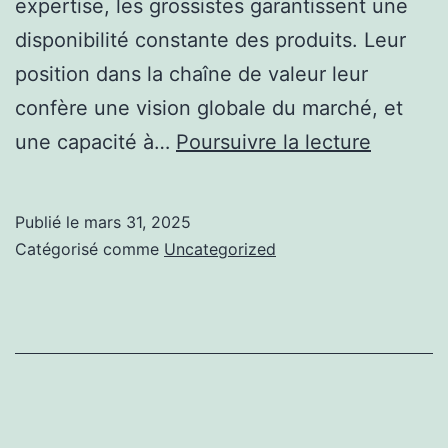
expertise, les grossistes garantissent une
disponibilité constante des produits. Leur
position dans la chaîne de valeur leur
confère une vision globale du marché, et
Travaille
une capacité à…
Poursuivre la lecture
avec
un
Publié le
mars 31, 2025
grossist
Catégorisé comme
Uncategorized
:
bâtir
un
partenar
fondé
sur