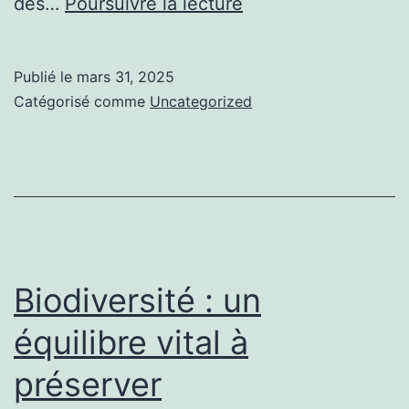
Biodiversité
des…
Poursuivre la lecture
en
danger
Publié le
mars 31, 2025
:
Catégorisé comme
Uncategorized
la
disparition
silencieuse
de
milliers
d’espèces
Biodiversité : un
équilibre vital à
préserver