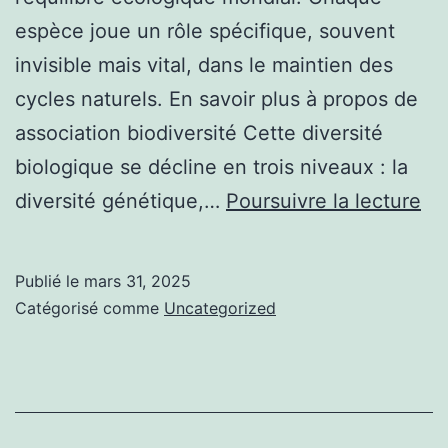
espèce joue un rôle spécifique, souvent
invisible mais vital, dans le maintien des
cycles naturels. En savoir plus à propos de
association biodiversité Cette diversité
biologique se décline en trois niveaux : la
Éd
diversité génétique,…
Poursuivre la lecture
et
bio
Publié le
mars 31, 2025
:
Catégorisé comme
Uncategorized
le
rôl
de
la