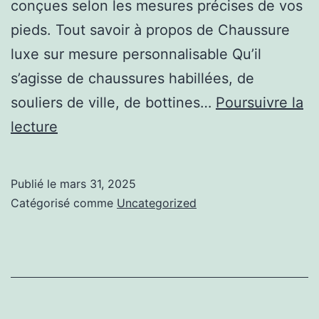
conçues selon les mesures précises de vos
pieds. Tout savoir à propos de Chaussure
luxe sur mesure personnalisable Qu’il
s’agisse de chaussures habillées, de
souliers de ville, de bottines…
Poursuivre la
Quand
lecture
le
sur-
Publié le
mars 31, 2025
mesure
Catégorisé comme
Uncategorized
sublime
votre
démarche
: