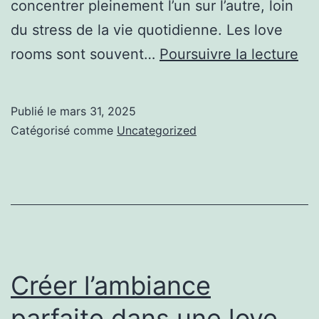
concentrer pleinement l’un sur l’autre, loin
du stress de la vie quotidienne. Les love
Co
rooms sont souvent…
Poursuivre la lecture
per
un
Publié le
mars 31, 2025
lov
Catégorisé comme
Uncategorized
ro
:
les
mei
id
po
Créer l’ambiance
per
parfaite dans une love