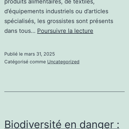
produits alimentaires, de textiles,
d’équipements industriels ou d’articles
spécialisés, les grossistes sont présents
Grossistes
dans tous…
Poursuivre la lecture
spécialisés
:
Publié le
mars 31, 2025
l’expertise
Catégorisé comme
Uncategorized
au
service
d’une
distribution
ciblée
Biodiversité en danger :