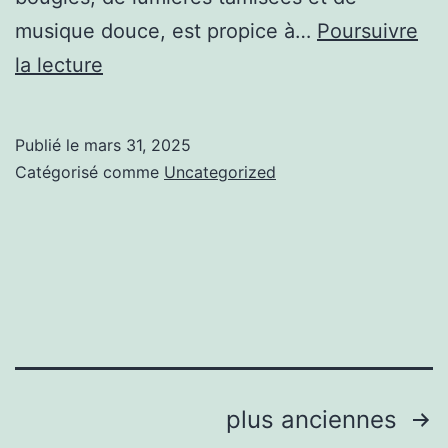
musique douce, est propice à…
Poursuivre
Créer
la lecture
l’ambiance
parfaite
Publié le
mars 31, 2025
dans
Catégorisé comme
Uncategorized
une
love
room
:
comment
créer
l’atmosphère
Pagination
plus anciennes
idéale