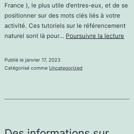
France ), le plus utile d’entres-eux, et de se
positionner sur des mots clés liés à votre
activité. Ces tutoriels sur le référencement
ag
naturel sont là pour…
Poursuivre la lecture
seo
:
Publié le
janvier 17, 2023
Ga
Catégorisé comme
Uncategorized
en
visi
Des informations sur