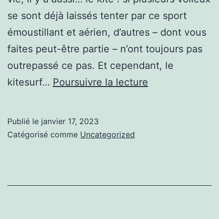
se sont déjà laissés tenter par ce sport
émoustillant et aérien, d’autres – dont vous
faites peut-être partie – n’ont toujours pas
outrepassé ce pas. Et cependant, le
Tout
kitesurf…
Poursuivre la lecture
savoir
sur
Publié le
janvier 17, 2023
https://que-
Catégorisé comme
Uncategorized
faire-
a.fr