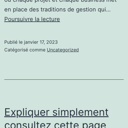
en place des traditions de gestion qui…
Mes
Poursuivre la lecture
conseils
sur
Publié le
janvier 17, 2023
consultez
Catégorisé comme
Uncategorized
cette
page
Expliquer simplement
consultez cette page