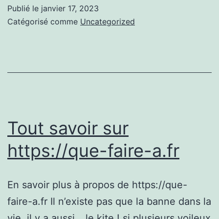
sur
Publié le
janvier 17, 2023
agence
Catégorisé comme
Uncategorized
seo
Tout savoir sur
https://que-faire-a.fr
En savoir plus à propos de https://que-
faire-a.fr Il n’existe pas que la banne dans la
vie, il y a aussi… le kite ! si plusieurs voileux