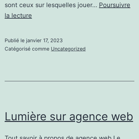
sont ceux sur lesquelles jouer…
Poursuivre
Vous
la lecture
allez
en
Publié le
janvier 17, 2023
savoir
Catégorisé comme
Uncategorized
plus
sur
ce
site
Lumière sur agence web
Tout savoir à propos de agence web Le