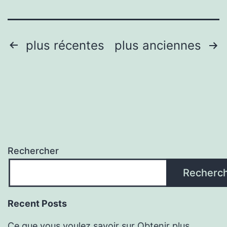
Pagination
plus récentes
plus anciennes
des
publications
Rechercher
Recherc
Recent Posts
Ce que vous voulez savoir sur Obtenir plus