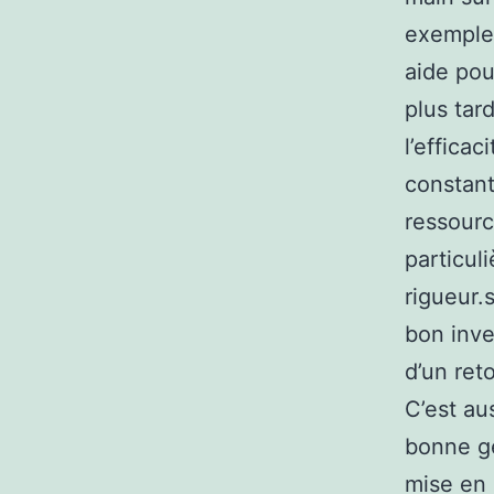
exemple 
aide pour
plus tar
l’effica
constant
ressourc
particul
rigueur.
bon inve
d’un reto
C’est aus
bonne ge
mise en 