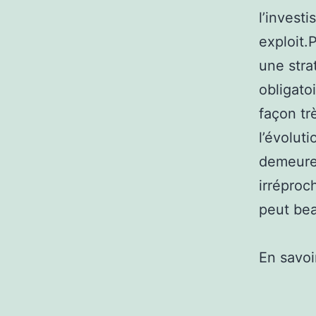
l’invest
exploit.
une stra
obligato
façon tr
l’évolut
demeurer
irréproch
peut bea
En savoi