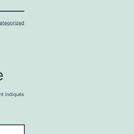
ategorized
e
nt indiqués