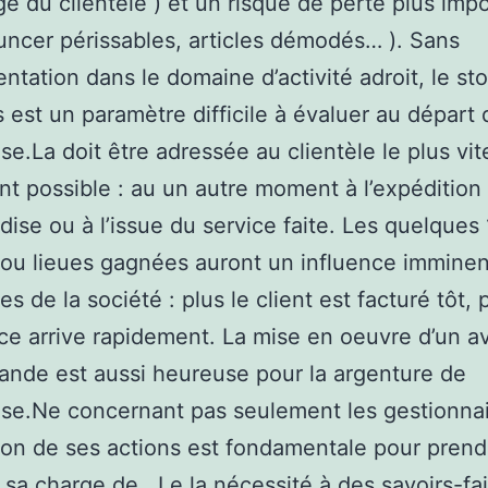
e du clientèle ) et un risque de perte plus impo
ncer périssables, articles démodés… ). Sans
ntation dans le domaine d’activité adroit, le st
s est un paramètre difficile à évaluer au départ 
ise.La doit être adressée au clientèle le plus vit
nt possible : au un autre moment à l’expédition 
ise ou à l’issue du service faite. Les quelques
ou lieues gagnées auront un influence imminent
s de la société : plus le client est facturé tôt, 
ce arrive rapidement. La mise en oeuvre d’un a
nde est aussi heureuse pour la argenture de
rise.Ne concernant pas seulement les gestionnai
tion de ses actions est fondamentale pour prend
 sa charge de . Le la nécessité à des savoirs-fai