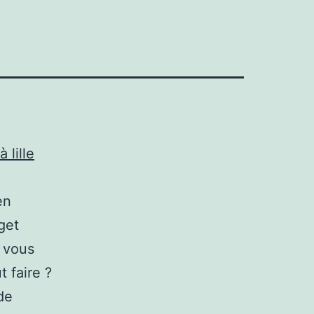
 lille
en
get
, vous
 faire ?
de