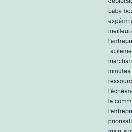
déblocag
baby bou
expérime
meilleur
l’entrepr
facileme
marchand
minutes 
ressource
l’échéan
la comma
l’entrep
priorisa
main sur