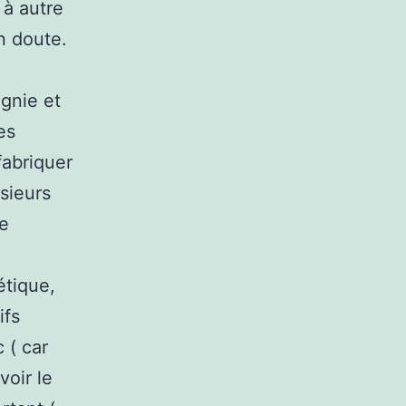
 à autre
un doute.
gnie et
es
fabriquer
sieurs
ue
étique,
ifs
 ( car
oir le