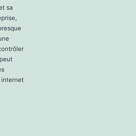
et sa
prise,
 presque
 une
contrôler
 peut
es
 internet