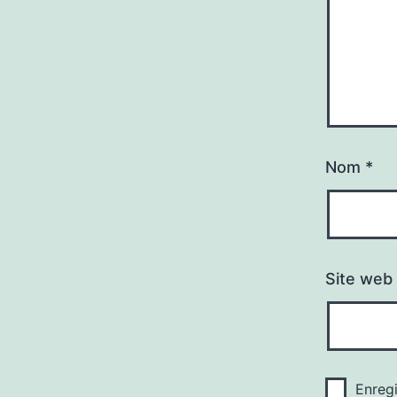
Nom
*
Site web
Enreg