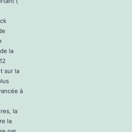
rtant (
ock
de
e
de la
 12
 sur la
plus
vancée à
res, la
re la
re par