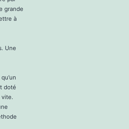
ne grande
ettre à
s. Une
 qu’un
t doté
 vite.
’une
méthode