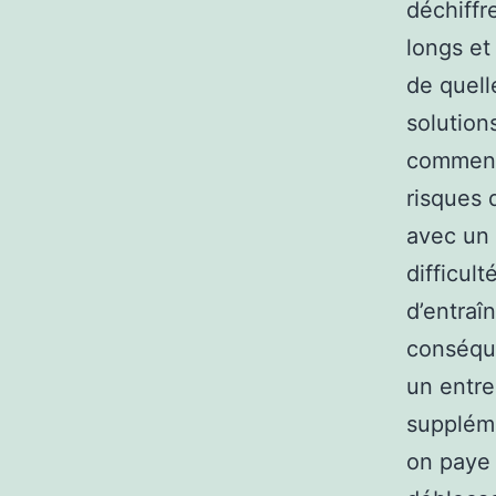
déchiffr
longs et
de quell
solution
comment 
risques 
avec un 
difficul
d’entraî
conséque
un entre
suppléme
on paye 