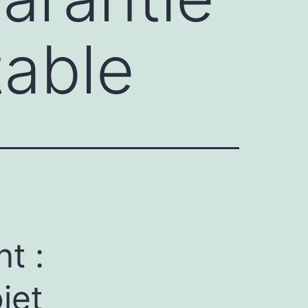
table
t :
jet