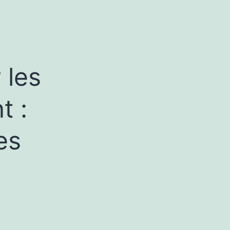
 les
t :
es