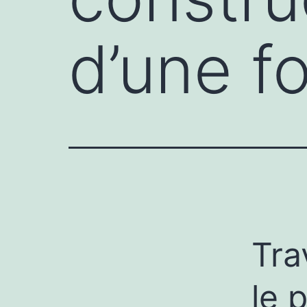
d’une f
Tra
le 