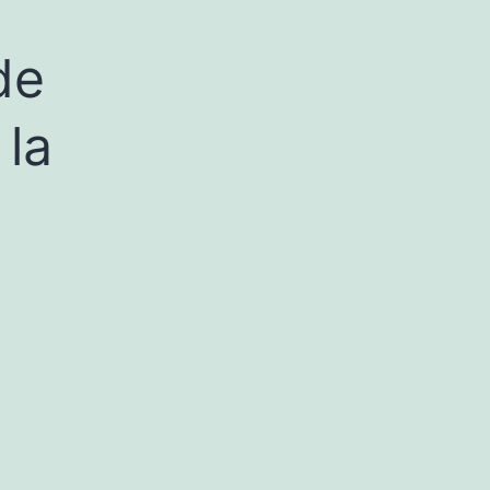
de
 la