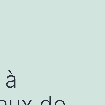
 à
vaux de