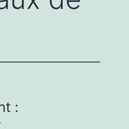
t :
r