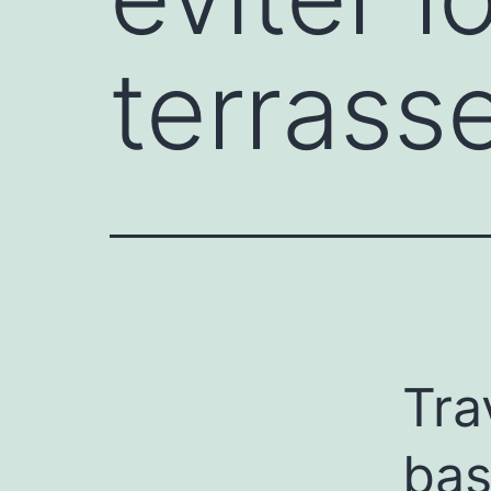
terrass
Tra
bas