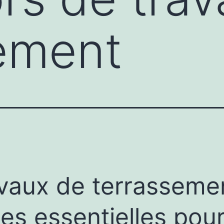
ement
vaux de terrassemen
es essentielles pou