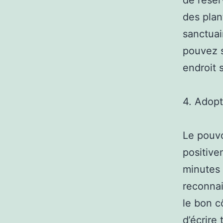
de réser
des plan
sanctuai
pouvez s
endroit 
4. Adopt
Le pouvo
positive
minutes 
reconnai
le bon c
d’écrire