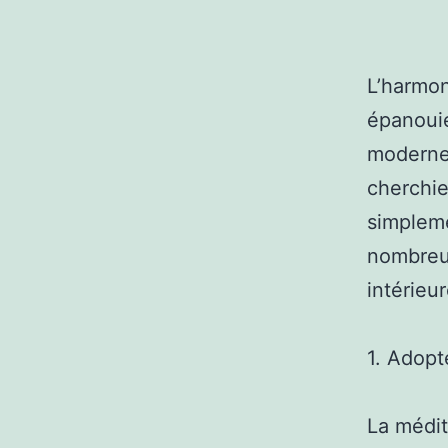
L’harmon
épanouie
moderne,
cherchie
simpleme
nombreus
intérieur
1. Adopt
La médit