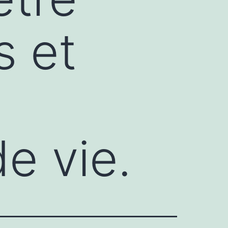
s et
de vie.