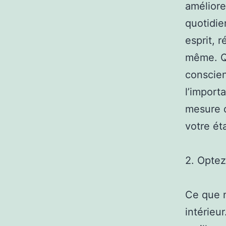
améliore
quotidie
esprit, 
même. Qu
conscien
l’import
mesure q
votre éta
2. Optez
Ce que n
intérieu