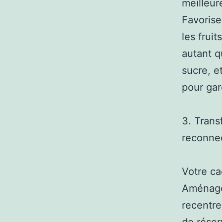
meilleur
Favorise
les frui
autant q
sucre, e
pour gard
3. Trans
reconne
Votre ca
Aménager
recentre