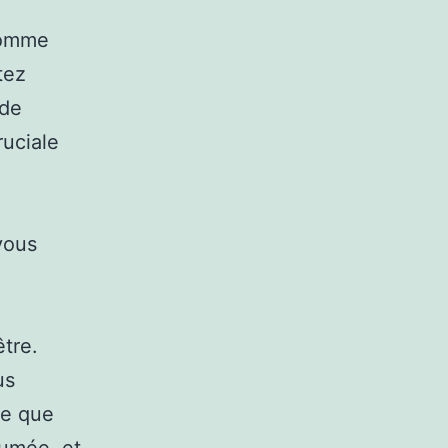
 comme
tez
 de
ruciale
vous
être.
us
le que