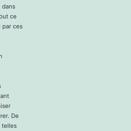
e dans
out ce
i par ces
.
n
s
tant
iser
rer. De
telles