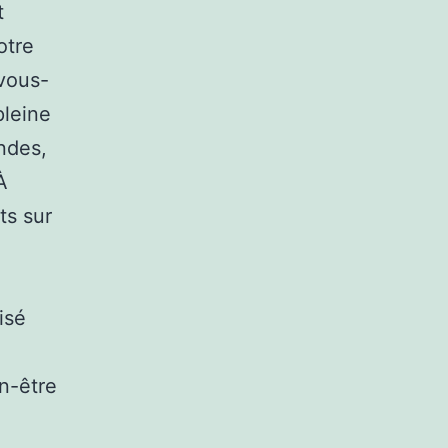
t
otre
 vous-
pleine
ndes,
À
ts sur
isé
n-être