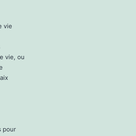
e vie
s
e vie, ou
e
aix
s pour