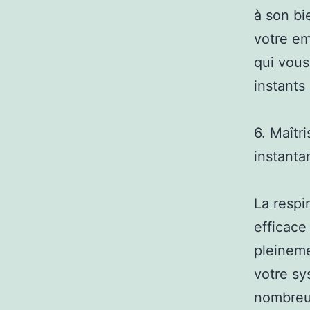
à son bi
votre em
qui vous
instants
6. Maîtr
instanta
La respi
efficace
pleineme
votre sy
nombreus