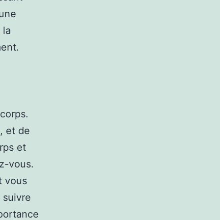
 une
 la
ment.
 corps.
, et de
rps et
ez-vous.
t vous
 suivre
mportance