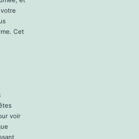
fumée, et
 votre
us
alme. Cet
s
êtes
ur voir
que
ssant