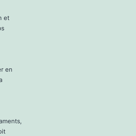
n et
os
er en
a
taments,
it