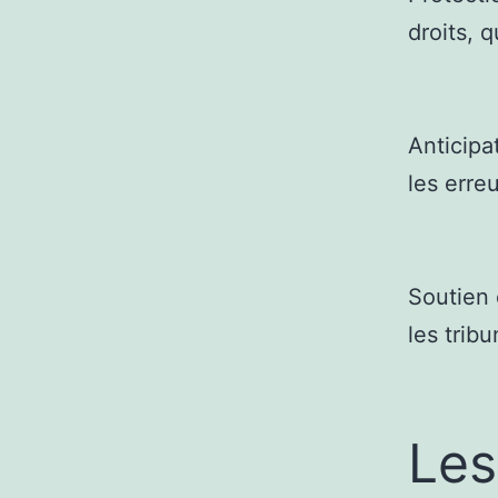
droits, q
Anticipa
les erre
Soutien 
les trib
Les