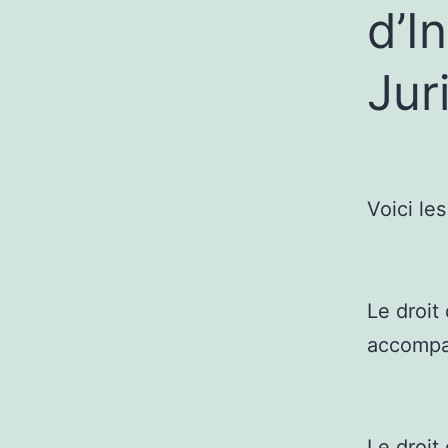
d’I
Jur
Voici le
Le droit 
accompag
Le droit 