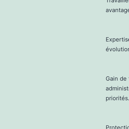
Travaill
avantage
Expertis
évolutio
Gain de 
administ
priorités
Protecti