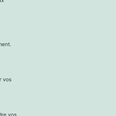
ux
ment.
r vos
dre vos