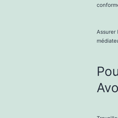
conforme
Assurer l
médiateu
Pou
Avo