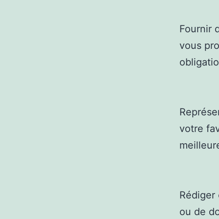
Fournir d
vous pro
obligati
Représen
votre fa
meilleur
Rédiger 
ou de do