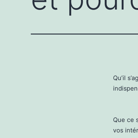
Qu’il s’
indispen
Que ce s
vos intér