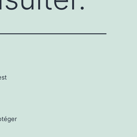
est
otéger