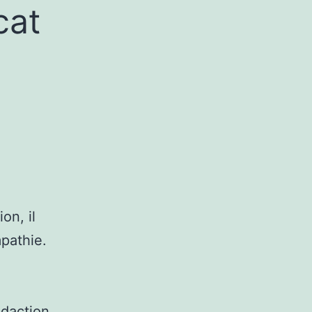
cat
on, il
pathie.
rédaction