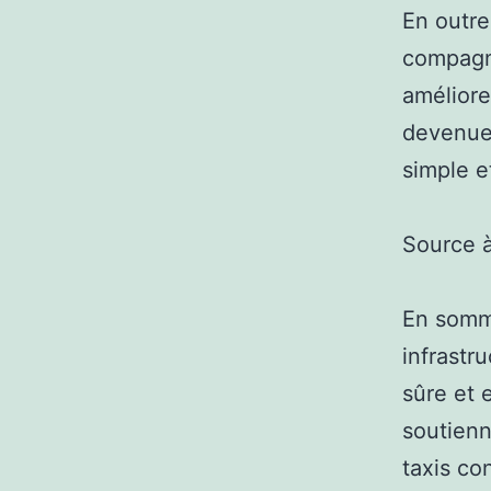
En outre
compagni
améliore
devenues
simple e
Source 
En somme
infrastr
sûre et 
soutienn
taxis co