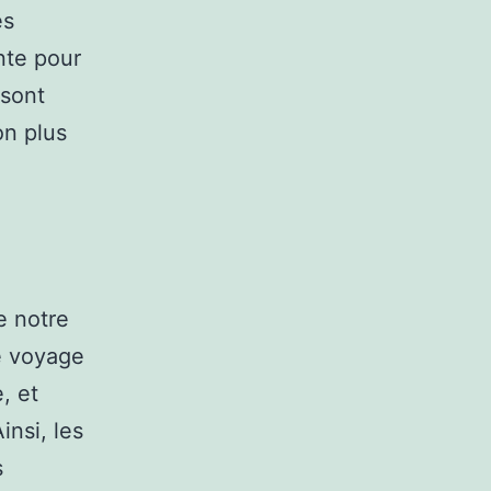
es
nte pour
 sont
on plus
e notre
de voyage
, et
insi, les
s