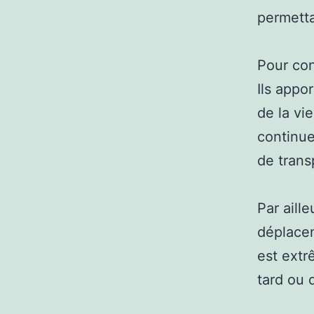
permetta
Pour con
Ils appo
de la vi
continue
de transp
Par aill
déplacem
est extr
tard ou 