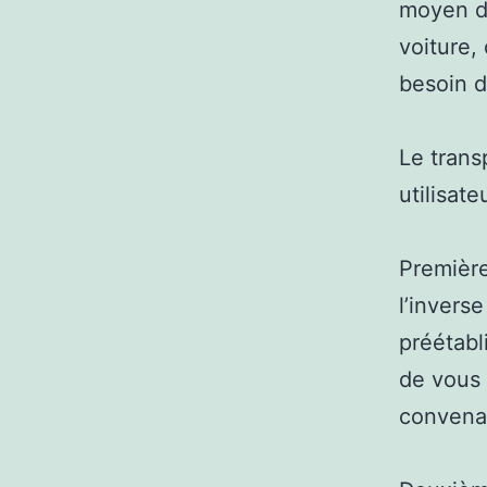
moyen de
voiture,
besoin d
Le trans
utilisat
Première
l’invers
préétabli
de vous 
convena