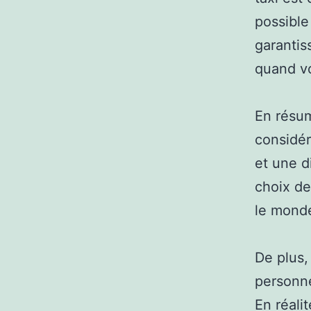
possible
garantis
quand v
En résum
considér
et une d
choix de
le mond
De plus,
personne
En réalit