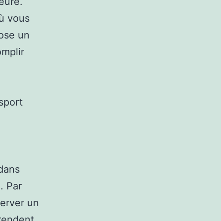
eure.
où vous
pose un
mplir
sport
 dans
. Par
server un
 rendent