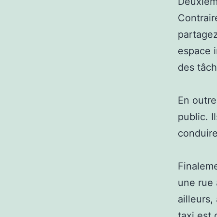
Deuxième
Contrair
partagez
espace i
des tâch
En outre
public. I
conduire
Finaleme
une rue 
ailleurs
taxi est