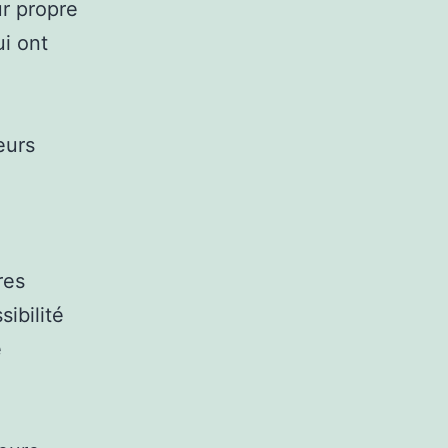
ur propre
i ont
eurs
À
res
sibilité
e