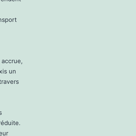
nsport
é accrue,
xis un
travers
s
réduite.
leur