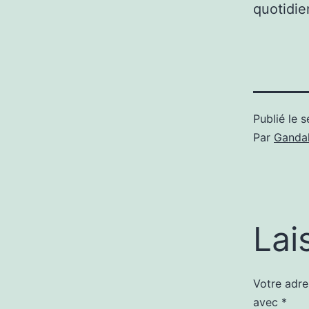
quotidie
Publié le
s
Par
Gandal
Lai
Votre adre
avec
*