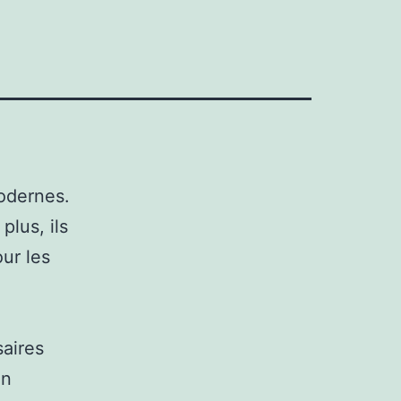
modernes.
plus, ils
ur les
saires
un