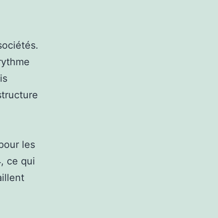
sociétés.
 rythme
is
structure
pour les
, ce qui
illent