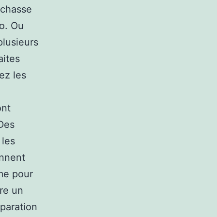
i chasse
o. Ou
plusieurs
aites
ez les
ont
Des
 les
ennent
me pour
ire un
paration