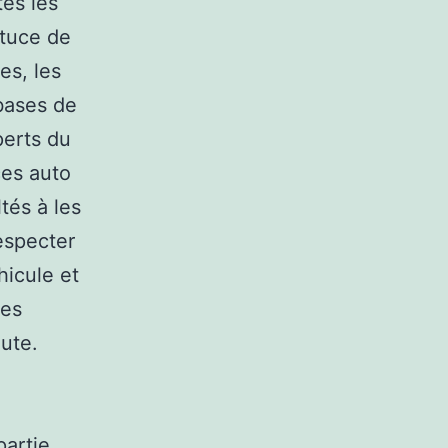
es les
stuce de
es, les
bases de
perts du
ces auto
tés à les
especter
hicule et
les
aute.
partie