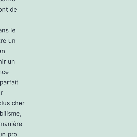
ont de
ans le
tre un
en
nir un
ance
parfait
r
plus cher
bilisme,
 manière
un pro