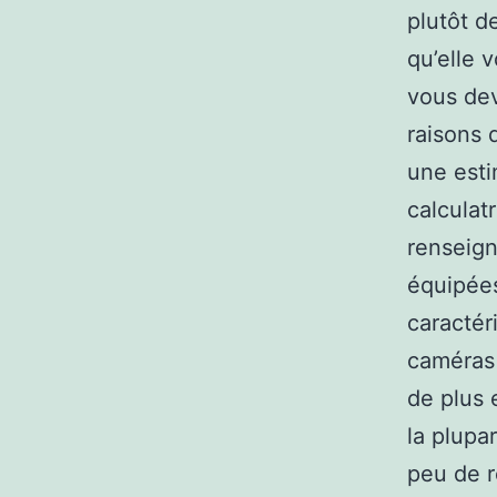
plutôt d
qu’elle
vous dev
raisons 
une esti
calculat
renseign
équipée
caractér
caméras 
de plus 
la plupar
peu de r