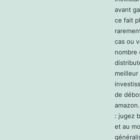
avant ga
ce fait p
rarement
cas ou v
nombre 
distribu
meilleur
investis
de débo
amazon. 
: jugez 
et au mo
générali