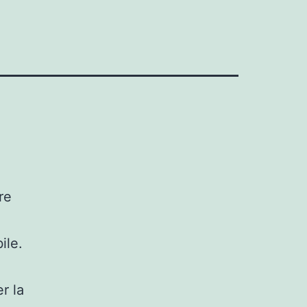
re
ile.
r la