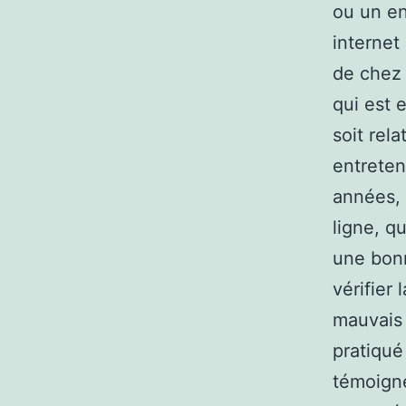
ou un en
internet
de chez 
qui est 
soit rel
entreten
années, 
ligne, q
une bonn
vérifier 
mauvais 
pratiqué
témoigne