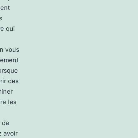
ment
s
re qui
on vous
chement
lorsque
rir des
miner
re les
n de
z avoir