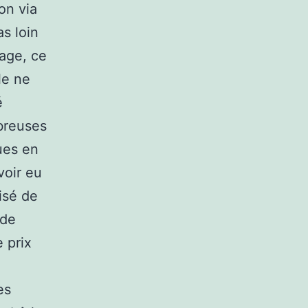
on via
s loin
rage, ce
le ne
é
breuses
ues en
voir eu
isé de
 de
e prix
es