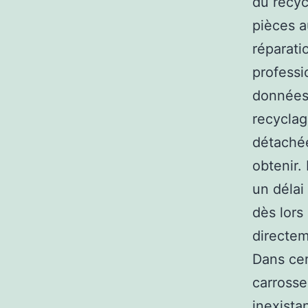
du recyc
pièces a
réparati
professi
données 
recyclag
détachée
obtenir.
un délai
dès lors
directeme
Dans cer
carrosse
inexista