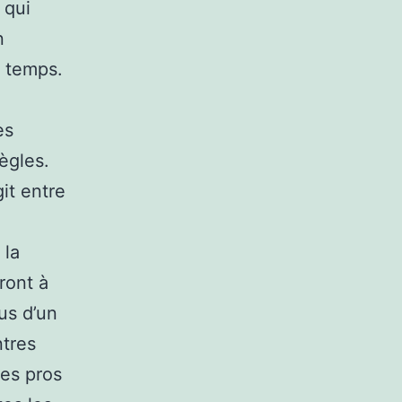
 qui
n
n temps.
es
ègles.
it entre
 la
ront à
us d’un
ntres
ces pros