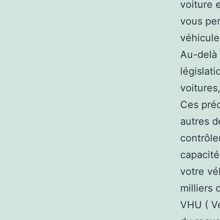
voiture 
vous per
véhicule
Au-delà 
législat
voitures
Ces préc
autres d
contrôle
capacité
votre vé
milliers
VHU ( Vé