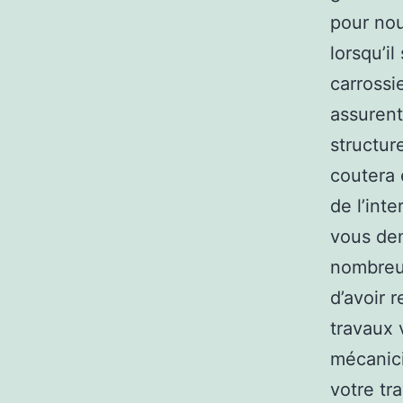
pour nou
lorsqu’i
carrossi
assurent
structur
coutera 
de l’int
vous dem
nombreux
d’avoir 
travaux 
mécanici
votre tr