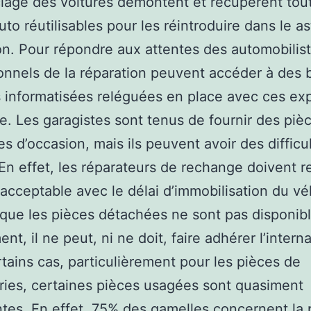
lage des voitures démontent et récupèrent tout
uto réutilisables pour les réintroduire dans le a
on. Pour répondre aux attentes des automobilist
onnels de la réparation peuvent accéder à des 
informatisées reléguées en place avec ces ex
e. Les garagistes sont tenus de fournir des piè
s d’occasion, mais ils peuvent avoir des difficul
 En effet, les réparateurs de rechange doivent r
 acceptable avec le délai d’immobilisation du vé
 que les pièces détachées ne sont pas disponib
nt, il ne peut, ni ne doit, faire adhérer l’intern
tains cas, particulièrement pour les pièces de
ries, certaines pièces usagées sont quasiment
ntes. En effet, 75% des gamelles concernent la 