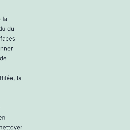
 la
 du du
rfaces
onner
 de
ilée, la
0
en
 nettoyer