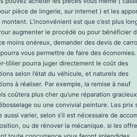
s pouvez acheter les pièces vous même ( cass
pour pièce de lingerie, sur internet ) et les appo
es montent. L’inconvénient est que c’est plus lon
our augmenter le procédé ou pour bénéficier de
ce moins onéreux, demander des devis de carro
 pourra vous permettre de faire des économies.
er-tôlier pourra juger directement le coût des
tions selon l’état du véhicule, et naturels des
tions à réaliser. Par exemple, la remise à neuf
els coûtera plus cher qu’une réparation gracieux
ébosselage ou une convivial peinture. Les prix 
aussi varier, selon s’il est nécessaire de accom
osition, ou de rénover la mécanique. si les offre
ent toute concurrence vous feront splendides