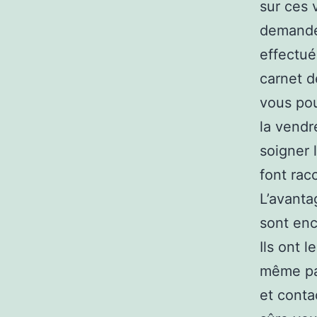
sur ces 
demandez
effectué
carnet d
vous pou
la vendr
soigner 
font rac
L’avanta
sont enc
Ils ont 
même par
et contac