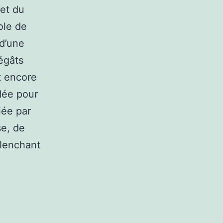
et du
ole de
 d’une
égâts
t encore
dée pour
iée par
se, de
clenchant