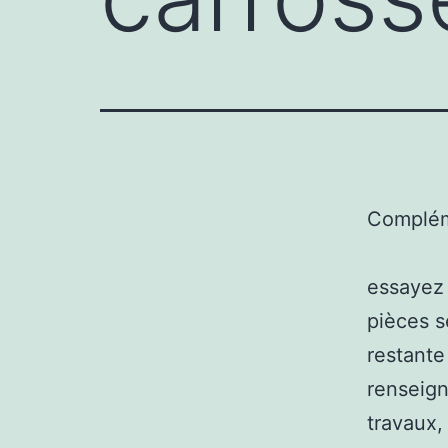
Complém
essayez 
pièces s
restante
renseign
travaux,