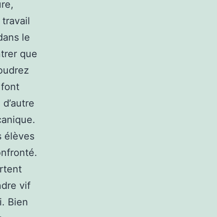
re,
travail
dans le
trer que
voudrez
 font
 d’autre
canique.
s élèves
onfronté.
rtent
dre vif
i. Bien