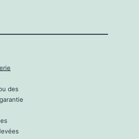
erie
 ou des
garantie
des
élevées