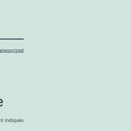
ategorized
e
nt indiqués