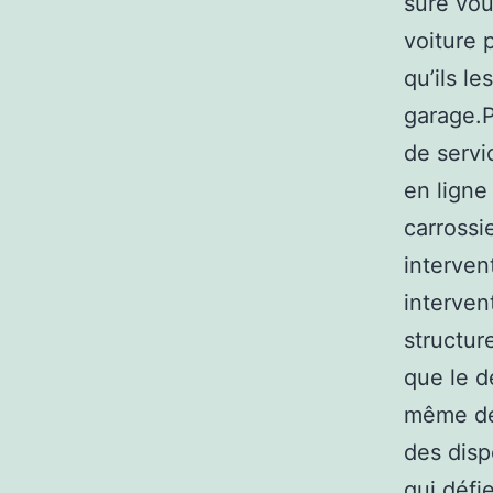
sûre vou
voiture 
qu’ils l
garage.P
de servi
en ligne
carrossi
interven
interven
structur
que le d
même de 
des disp
qui défi