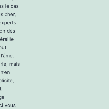
ns le cas
s cher,
 experts
ion dès
éraille
out
 l’âme.
rie, mais
 n’en
licite,
t
ge
ci vous