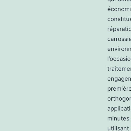
économie
constitu
réparati
carrossi
environn
l’occasi
traitemen
engageme
première
orthogon
applicat
minutes 
utilisan