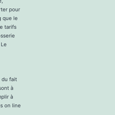
e,
rter pour
g que le
 tarifs
sserie
 Le
 du fait
sont à
plir à
s on line