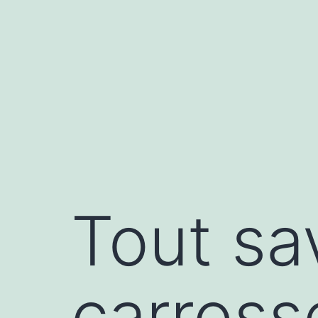
Aller
au
contenu
Tout sa
carross