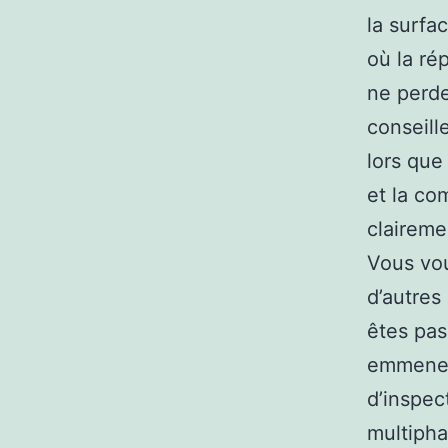
la surfa
où la ré
ne perde
conseill
lors que 
et la co
claireme
Vous vou
d’autres
êtes pas
emmenez 
d’inspec
multipha