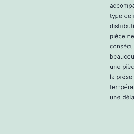
accompa
type de 
distribu
pièce ne
consécut
beaucoup
une pièc
la prése
températ
une dél