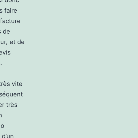
ci donc
 faire
 facture
s de
ur, et de
evis
.
rès vite
nséquent
r très
n
éo
 d’un