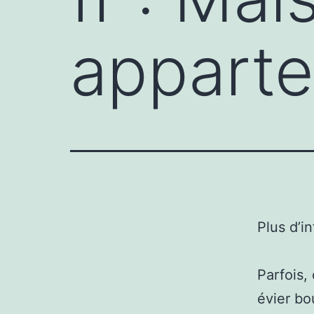
appart
Plus d’i
Parfois,
évier bo