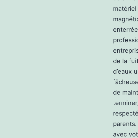
matériel
magnétiq
enterrée
professi
entrepri
de la fui
d’eaux u
fâcheuse
de maint
terminer
respecté
parents.
avec vot