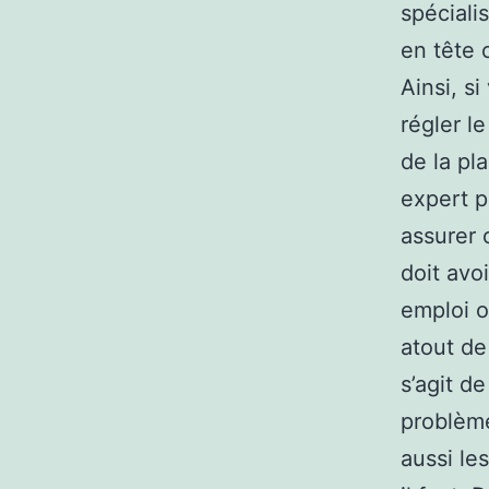
spéciali
en tête 
Ainsi, s
régler l
de la pl
expert p
assurer 
doit avo
emploi o
atout de
s’agit d
problème
aussi le