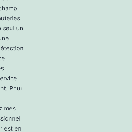
n champ
auteries
e seul un
 une
détection
ce
es
service
nt. Pour
ez mes
ssionnel
r est en