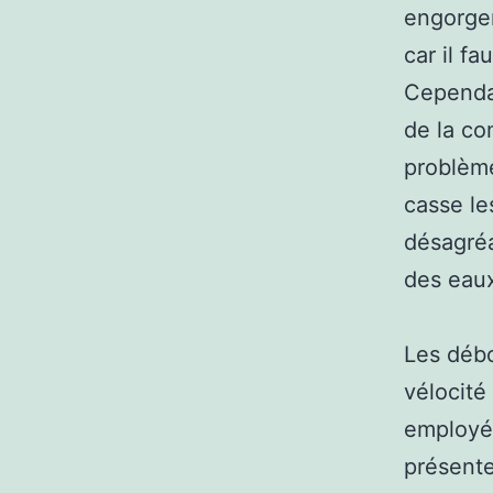
engorgem
car il fa
Cependan
de la co
problème
casse le
désagréa
des eaux
Les débo
vélocité
employés
présente