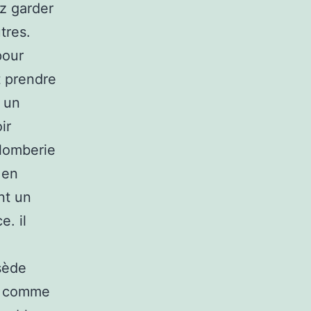
ez garder
tres.
pour
t prendre
r un
ir
plomberie
 en
nt un
e. il
ssède
ns comme