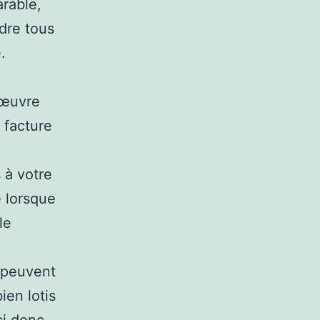
arable,
udre tous
.
’œuvre
 facture
 à votre
é lorsque
le
x peuvent
ien lotis