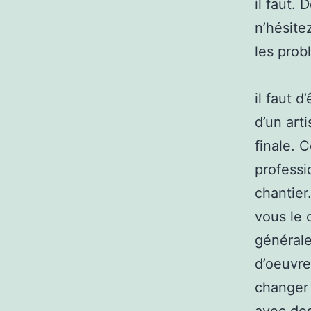
il faut.
n’hésite
les prob
il faut 
d’un art
finale. 
professi
chantier.
vous le 
générale
d’oeuvre
changer 