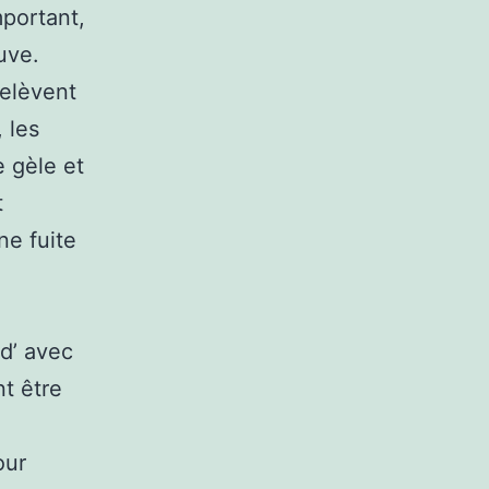
portant,
ouve.
relèvent
 les
e gèle et
t
ne fuite
d’ avec
nt être
our