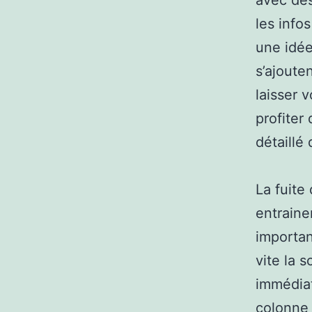
avec des
les info
une idée
s’ajoute
laisser v
profiter
détaillé
La fuite
entraine
importan
vite la 
immédiat
colonne 