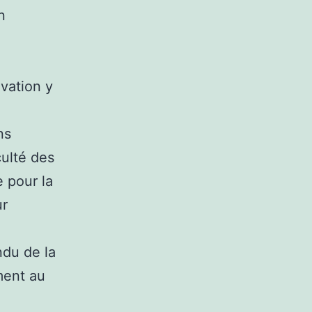
n
ovation y
ns
culté des
e pour la
ur
du de la
ment au