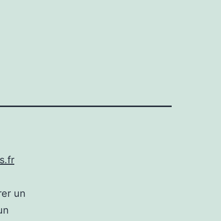
s.fr
rer un
un