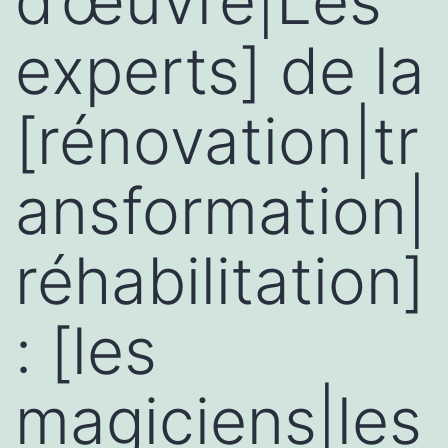
d’œuvre|Les
experts] de la
[rénovation|tr
ansformation|
réhabilitation]
: [les
magiciens|les