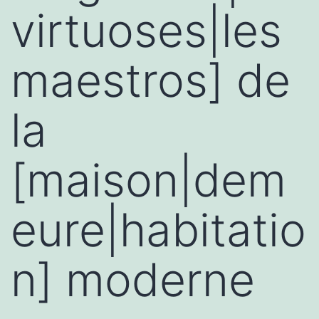
virtuoses|les
maestros] de
la
[maison|dem
eure|habitatio
n] moderne