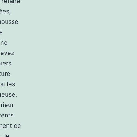
refaire
ées,
 mousse
s
une
 devez
iers
ture
si les
ueuse.
rieur
rents
ment de
, le