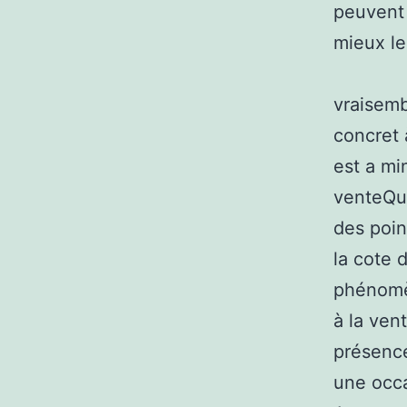
peuvent 
mieux le
vraisemb
concret 
est a mi
venteQua
des poin
la cote 
phénomè
à la ven
présence
une occa