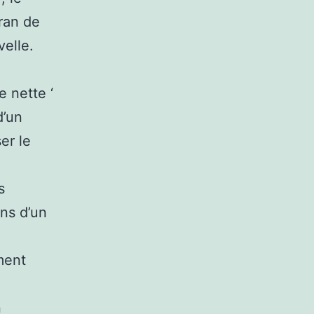
ran de
velle.
 nette ‘
d’un
er le
s
ons d’un
ment
n