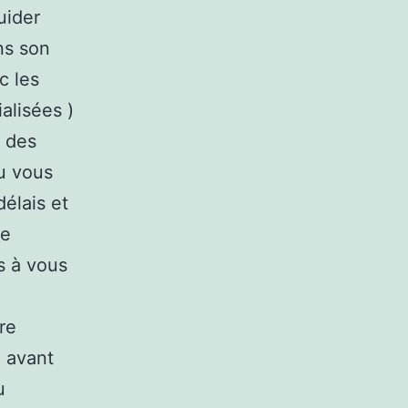
uider
ns son
c les
ialisées )
t des
u vous
délais et
ue
s à vous
re
n avant
u