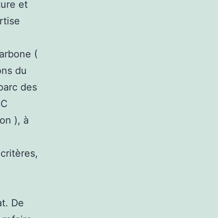
ure et
rtise
carbone (
ons du
 parc des
BC
n ), à
critères,
at. De