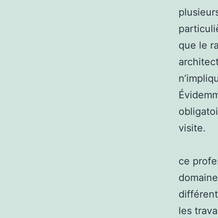
plusieur
particuli
que le r
architec
n’impliq
Évidemm
obligato
visite.
ce profe
domaines
différen
les trav