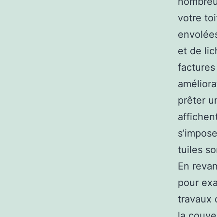
nombreux
votre to
envolées
et de li
factures
améliora
prêter u
affichen
s’impose
tuiles s
En revan
pour exa
travaux 
la couver