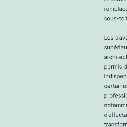
remplace
sous-toi
Les trav
supérieu
architect
permis d
indispen
certaine
professi
notammen
d’affect
transfor