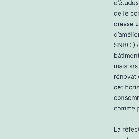
d’études
de le co
dresse u
d’amélio
SNBC ) d
bâtiment
maisons 
rénovati
cet hori
consomma
comme pa
La réfec