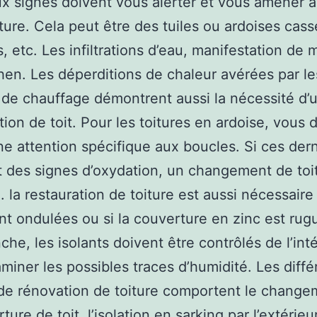
 signes doivent vous alerter et vous amener à 
iture. Cela peut être des tuiles ou ardoises cass
, etc. Les infiltrations d’eau, manifestation de
chen. Les déperditions de chaleur avérées par le
 de chauffage démontrent aussi la nécessité d’
tion de toit. Pour les toitures en ardoise, vous
ne attention spécifique aux boucles. Si ces dern
t des signes d’oxydation, un changement de toi
. la restauration de toiture est aussi nécessaire 
ont ondulées ou si la couverture en zinc est rug
che, les isolants doivent être contrôlés de l’inté
miner les possibles traces d’humidité. Les diffé
de rénovation de toiture comportent le change
ture de toit, l’isolation en sarking par l’extérieur