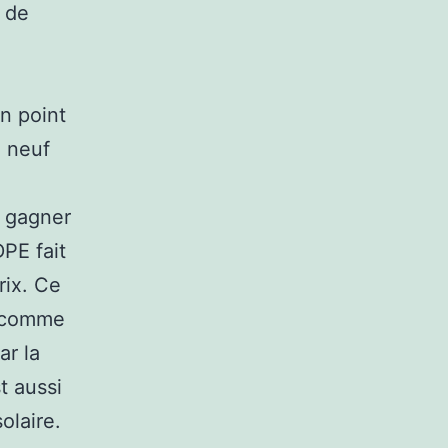
n de
n point
à neuf
e gagner
PE fait
rix. Ce
n comme
ar la
t aussi
olaire.