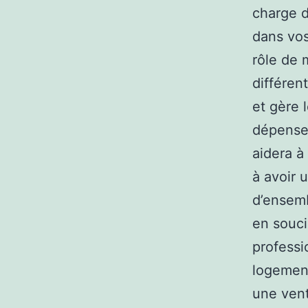
charge d
dans vos
rôle de 
différent
et gère 
dépenses
aidera à 
à avoir 
d’ensemb
en soucie
professi
logement
une vent