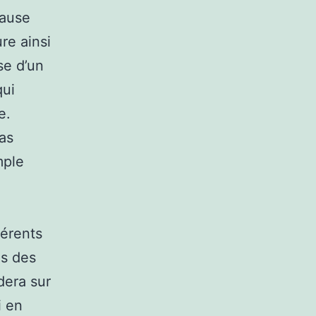
lause
ure ainsi
se d’un
qui
e.
as
mple
férents
ns des
dera sur
i en