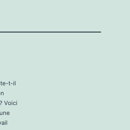
e-t-il
on
? Voici
 une
ail