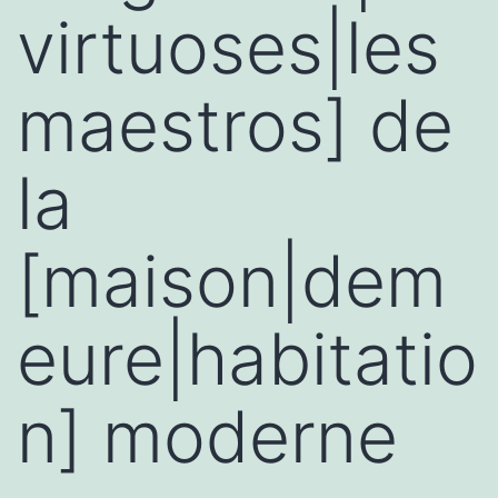
virtuoses|les
maestros] de
la
[maison|dem
eure|habitatio
n] moderne