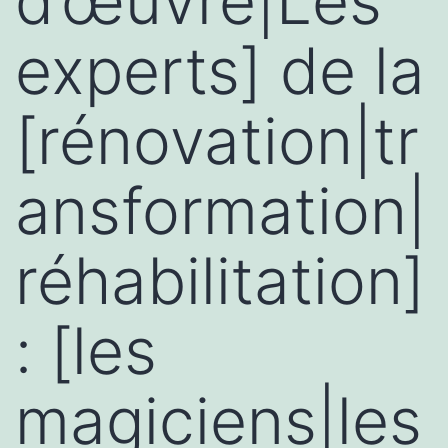
d’œuvre|Les
experts] de la
[rénovation|tr
ansformation|
réhabilitation]
: [les
magiciens|les