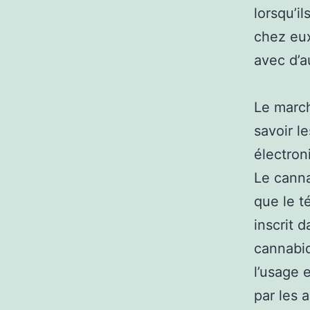
lorsqu’il
chez eux
avec d’a
Le marc
savoir l
électron
Le canna
que le t
inscrit d
cannabid
l’usage e
par les 