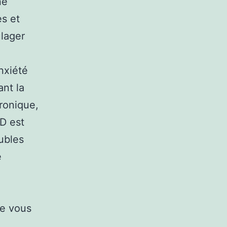
ne
s et
ulager
anxiété
ant la
hronique,
BD est
ubles
e
re vous