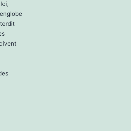
loi,
i englobe
terdit
es
oivent
 des