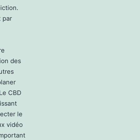
iction.
 par
re
tion des
utres
planer
 Le CBD
issant
ecter le
eux vidéo
important