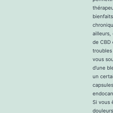
thérapeu
bienfait
chroniqu
ailleurs
de CBD e
troubles
vous sou
d’une bl
un certa
capsules
endocann
Si vous 
douleurs