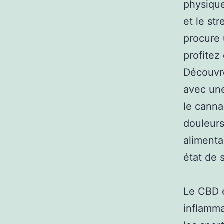
physique
et le st
procure 
profitez
Découvre
avec une
le canna
douleurs
alimenta
état de s
Le CBD e
inflammat