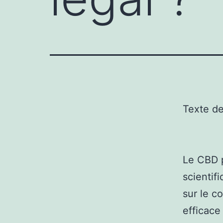
Texte d
Le CBD p
scientif
sur le c
efficace