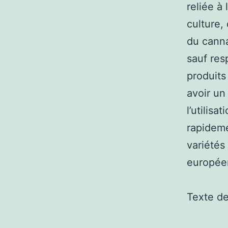
reliée à
culture,
du canna
sauf res
produits
avoir un
l’utilis
rapideme
variétés 
europée
Texte d