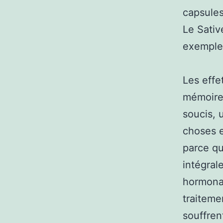
capsules
Le Sativ
exemple 
Les effe
mémoire,
soucis, 
choses e
parce qu
intégral
hormonal
traiteme
souffren