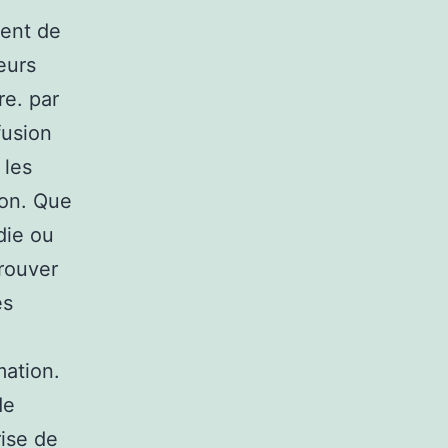
ment de
eurs
re. par
fusion
 les
ion. Que
die ou
rouver
es
mation.
de
rise de