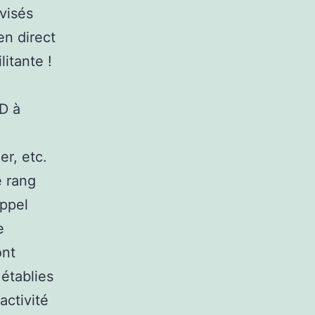
évisés
en direct
litante !
D à
er, etc.
e rang
appel
e
ont
 établies
activité