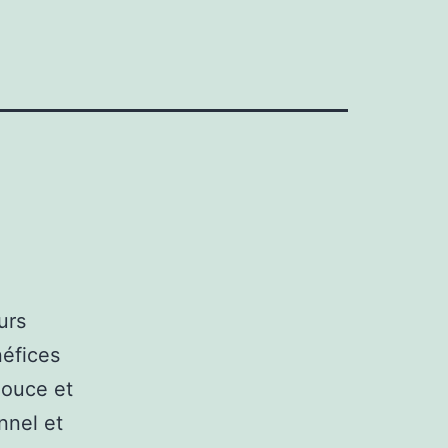
urs
néfices
douce et
nnel et