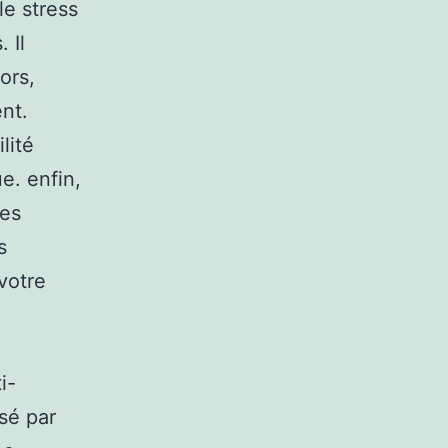
le stress
 Il
ors,
nt.
lité
e. enfin,
les
s
votre
i-
isé par