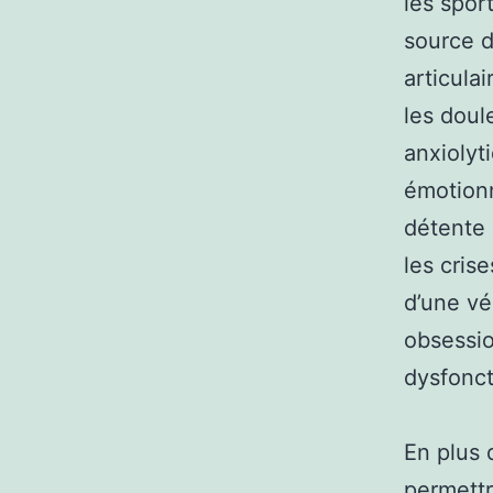
les spor
source d
articula
les doul
anxiolyt
émotionn
détente 
les cris
d’une vé
obsessio
dysfonct
En plus 
permettr