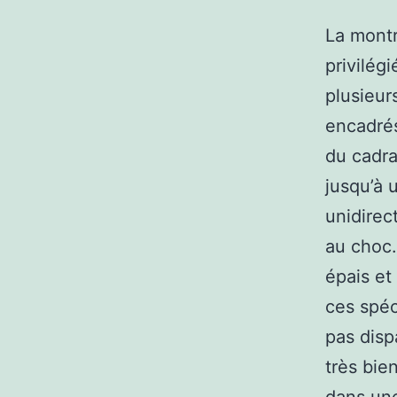
La montr
privilég
plusieur
encadrés
du cadra
jusqu’à 
unidirec
au choc.
épais et
ces spéc
pas disp
très bie