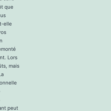
ôt que
ous
t-elle
vos
un
remonté
nt. Lors
ûts, mais
La
onnelle
e
s
ant peut