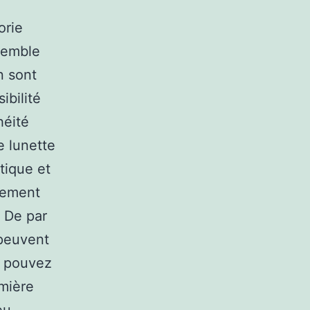
orie
ssemble
n sont
ibilité
héité
e lunette
tique et
lement
. De par
 peuvent
s pouvez
umière