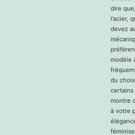
dire que
l’acier,
devez au
mécaniqu
préféren
modèle à
fréquemm
du choix
certains
montre q
à votre 
élégance
féminise