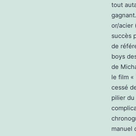
tout aut
gagnant.
or/acier
succès p
de référ
boys des
de Micha
le film «
cessé de
pilier d
complica
chronogr
manuel o