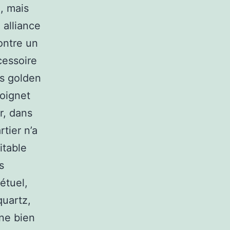
é, mais
 alliance
ontre un
cessoire
es golden
poignet
r, dans
rtier n’a
itable
s
étuel,
quartz,
une bien