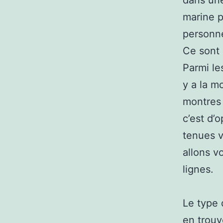
dans une
marine p
personne
Ce sont 
Parmi le
y a la m
montres 
c’est d’
tenues v
allons v
lignes.
Le type 
en trouv