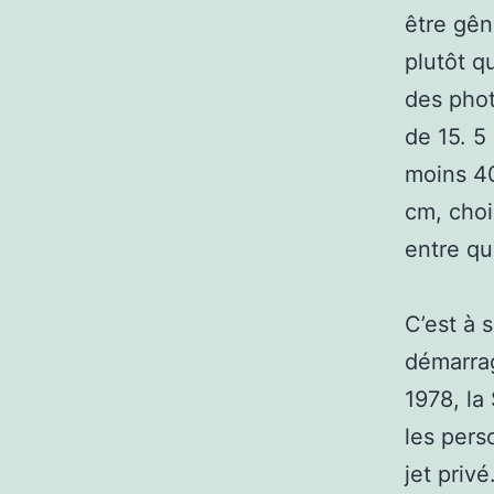
être gên
plutôt q
des phot
de 15. 5
moins 40
cm, choi
entre qu
C’est à 
démarrag
1978, la
les pers
jet priv