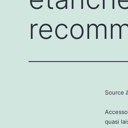
recomm
Source 
Accessoi
quasi la