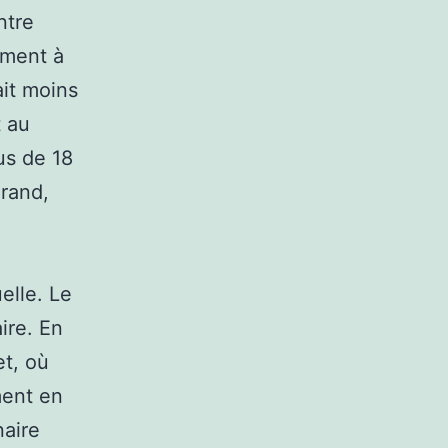
ntre
ement à
ait moins
t au
us de 18
rand,
elle. Le
ire. En
et, où
ment en
naire