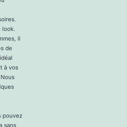
eu
oires.
 look.
mmes, il
es de
idéal
t à vos
. Nous
elques
us pouvez
va sans