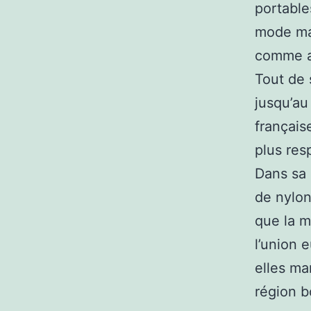
portable
mode ma
comme au
Tout de 
jusqu’au
français
plus res
Dans sa 
de nylon
que la 
l’union 
elles ma
région b