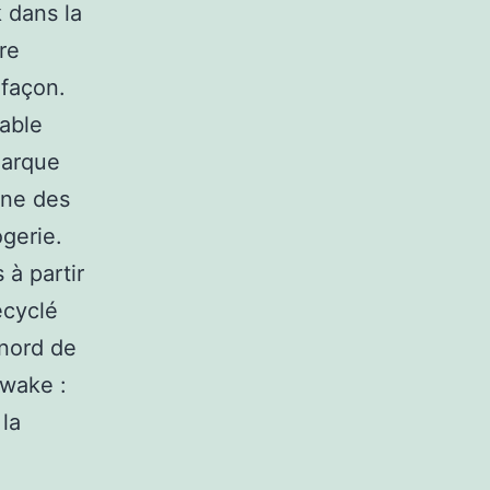
 dans la
re
 façon.
sable
marque
une des
ogerie.
 à partir
ecyclé
nord de
Awake :
 la