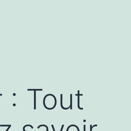
 : Tout
z savoir