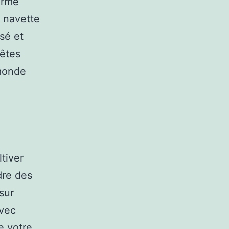
orme
e navette
sé et
 êtes
 monde
tiver
dre des
sur
avec
e votre