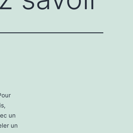
Pour
is,
vec un
eler un