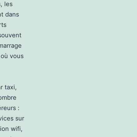
, les
nt dans
rts
 souvent
émarrage
e où vous
 taxi,
nombre
reurs :
vices sur
on wifi,