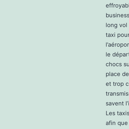
effroyab
business
long vol
taxi pou
l’aéropo
le dépar
chocs su
place de
et trop 
transmis
savent l
Les taxis
afin que