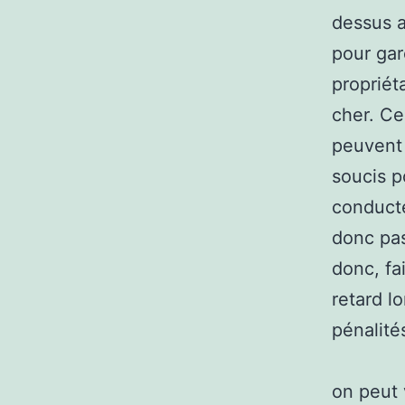
dessus 
pour gar
propriét
cher. Ce
peuvent 
soucis p
conducte
donc pas
donc, fa
retard l
pénalité
on peut 