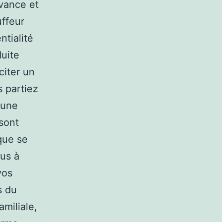
avance et
uffeur
ntialité
duite
citer un
s partiez
 une
 sont
 que se
lus à
vos
s du
miliale,