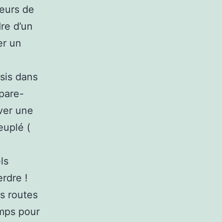
geurs de
dre d’un
er un
ssis dans
pare-
uver une
euplé (
ls
erdre !
es routes
emps pour