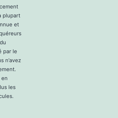
acement
a plupart
onnue et
cquéreurs
 du
 par le
us n’avez
nement.
e en
lus les
cules.