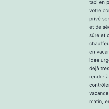
taxi en 
votre co
privé se
et de sé
sûre et 
chauffeu
en vaca
idée urg
déjà très
rendre à
contrôle
vacances
matin, e