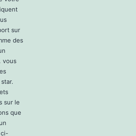
liquent
ous
ort sur
omme des
un
. vous
des
star.
ets
 sur le
rons que
 un
ci-