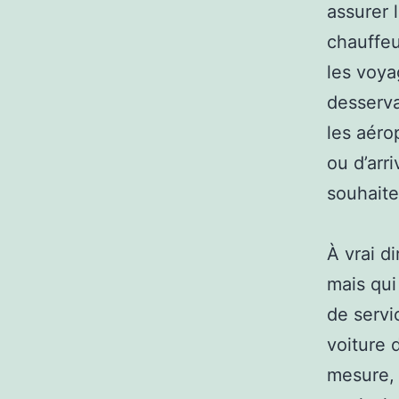
assurer 
chauffeu
les voya
desserva
les aéro
ou d’arr
souhaite
À vrai d
mais qui
de servi
voiture 
mesure, 