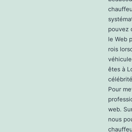
chauffeu
systémat
pouvez d
le Web p
rois lor
véhicule
êtes à L
célébrit
Pour met
professi
web. Sur
nous pou
chauffeu