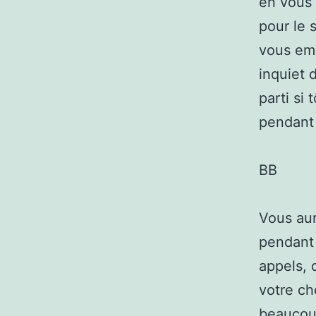
en vous 
pour le 
vous emm
inquiet 
parti si
pendant
BB
Vous aur
pendant 
appels, 
votre ch
beaucoup