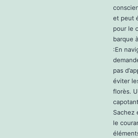
conscien
et peut 
pour le 
barque à
:En navi
demande
pas d’ap
éviter l
florès. 
capotant
Sachez e
le coura
éléments