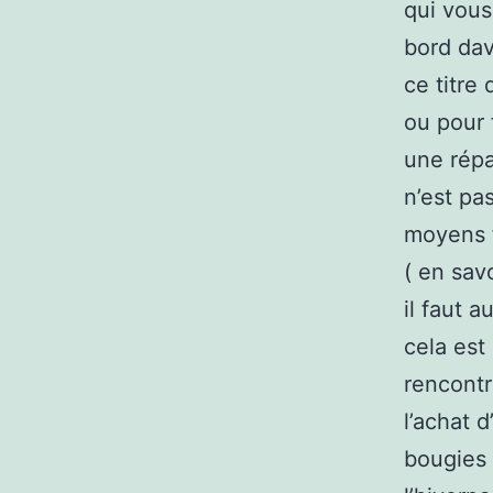
qui vous 
bord dav
ce titre
ou pour 
une répa
n’est pa
moyens f
( en sav
il faut 
cela est
rencontr
l’achat 
bougies (