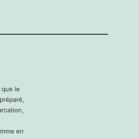
 que le
 préparé,
arcation,
 homme en