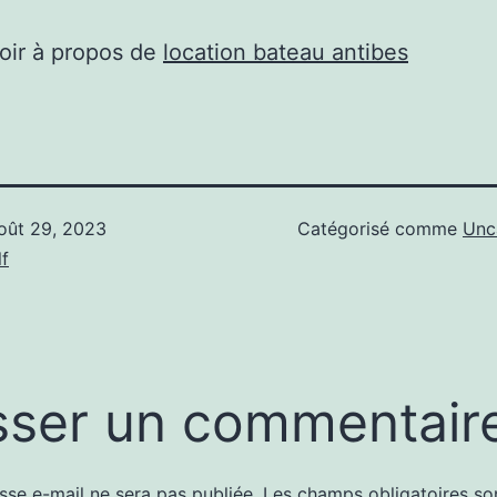
oir à propos de
location bateau antibes
oût 29, 2023
Catégorisé comme
Unc
f
sser un commentair
sse e-mail ne sera pas publiée.
Les champs obligatoires so