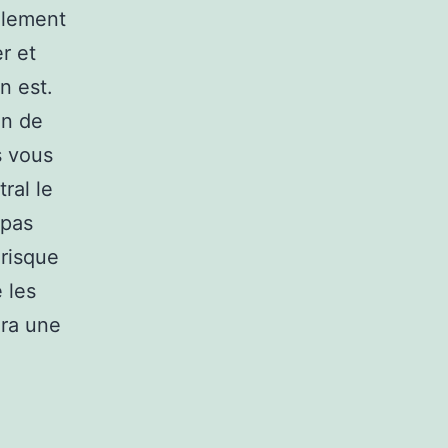
ollement
r et
n est.
en de
s vous
ral le
 pas
 risque
 les
era une