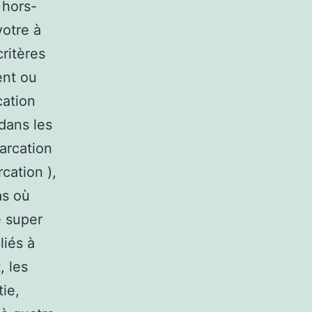
 hors-
votre à
critères
ent ou
cation
dans les
arcation
cation ),
as où
e super
liés à
, les
tie,