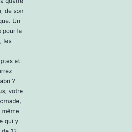
 à quatre
u, de son
que. Un
 pour la
 les
mptes et
urrez
abri ?
us, votre
tornade,
et même
e qui y
 de 12