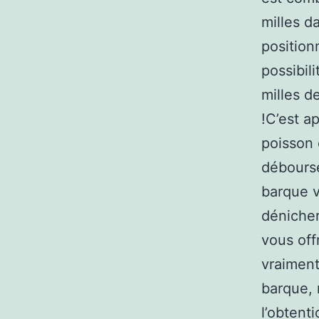
milles da
position
possibil
milles d
!C’est a
poisson 
débourse
barque v
dénicher
vous off
vraiment
barque, 
l’obtent