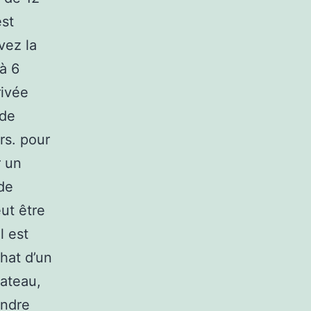
est
vez la
 à 6
rivée
 de
rs. pour
r un
de
eut être
l est
chat d’un
bateau,
endre