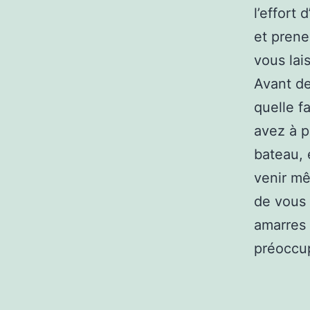
l’effort
et prene
vous lai
Avant de
quelle f
avez à p
bateau, 
venir mê
de vous 
amarres 
préoccup