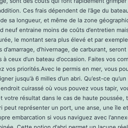
age, sont des coûts qui font rapidement grimper
’addition. Ces frais dépendent de l’âge du batea
 de sa longueur, et même de la zone géographi
d neuf entraine moins de coûts d’entretien mais
ée, le montant sera plus élevé et par exemple,
 d’amarrage, d’hivernage, de carburant, seront
es à ceux d’un bateau d’occasion. Faites vos co
ez vos priorités.Avec le permis en mer, vous po
igner jusqu’à 6 milles d’un abri. Qu’est-ce qu’un 
 endroit cuirassé où vous pouvez vous tapir, vo
t votre résultat dans le cas de haute poussée, 
i peut représenter un port, une anse, une île 
opre embarcation si vous naviguez avec l’annex
inée. Cette notion d’abri permet un lacune réel