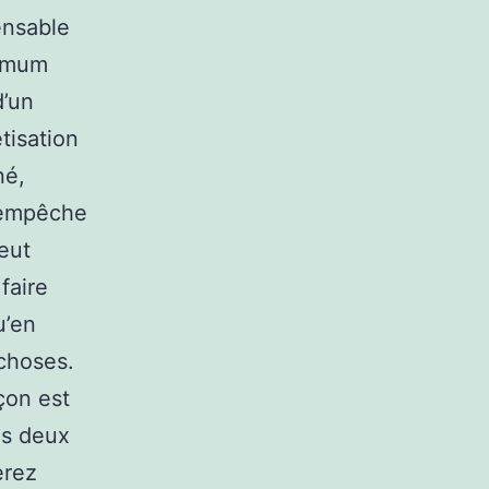
ensable
ximum
d’un
tisation
né,
’empêche
eut
faire
u’en
choses.
çon est
es deux
erez