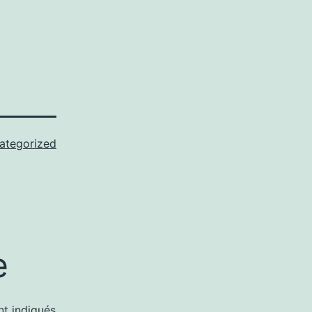
ategorized
e
nt indiqués