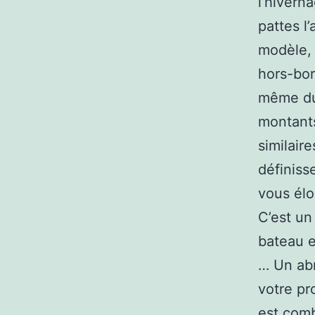
l’hivern
pattes l
modèle,
hors-bor
même dur
montants
similair
définiss
vous élo
C’est un
bateau e
… Un abr
votre pr
est comb