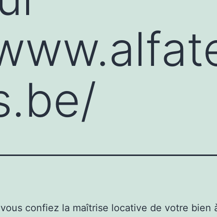
/www.alfat
s.be/
vous confiez la maîtrise locative de votre bien 