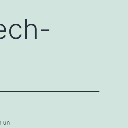
ech-
à un