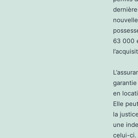
dernière
nouvelle
possesse
63 000 e
l’acquisi
L’assura
garantie
en locat
Elle peu
la justi
une inde
celui-ci