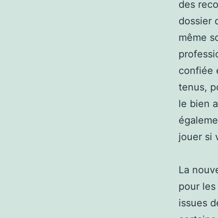
des reco
dossier 
même sou
professi
confiée 
tenus, p
le bien 
égalemen
jouer si
La nouve
pour les 
issues d