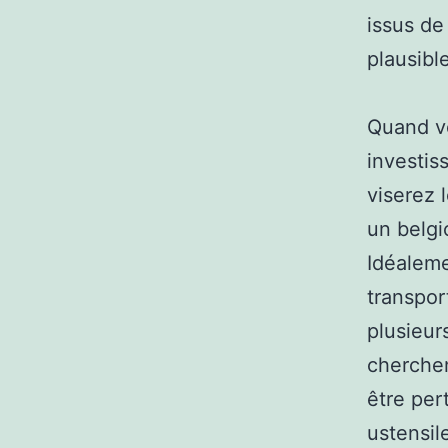
issus de
plausibl
Quand vo
investis
viserez 
un belgi
Idéaleme
transpor
plusieur
cherchen
être per
ustensil