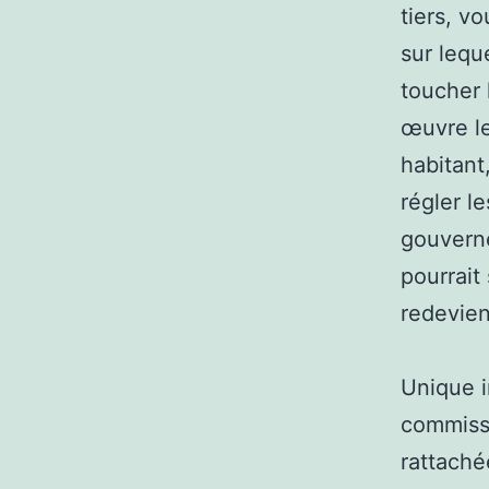
tiers, v
sur lequ
toucher 
œuvre le
habitant
régler le
gouverne
pourrait
redevien
Unique i
commissi
rattaché