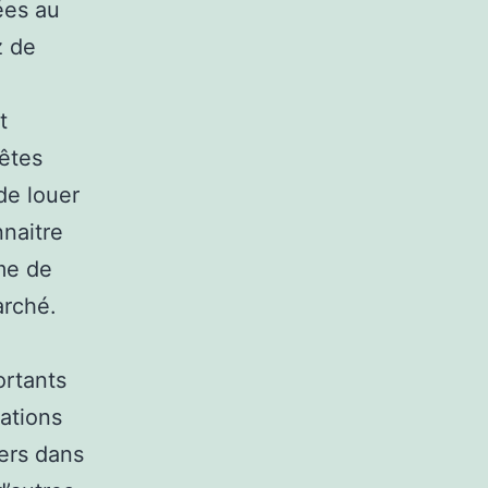
ées au
z de
t
 êtes
de louer
naitre
me de
arché.
ortants
iations
yers dans