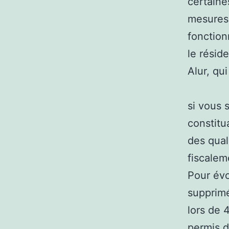
certaine
mesures 
fonction
le résid
Alur, qui
si vous 
constitu
des qual
fiscalem
Pour évo
supprimé
lors de 
permis d