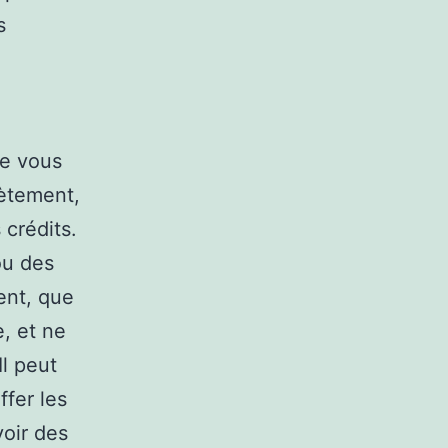
s
ue vous
rètement,
 crédits.
ou des
ent, que
e, et ne
Il peut
ffer les
oir des