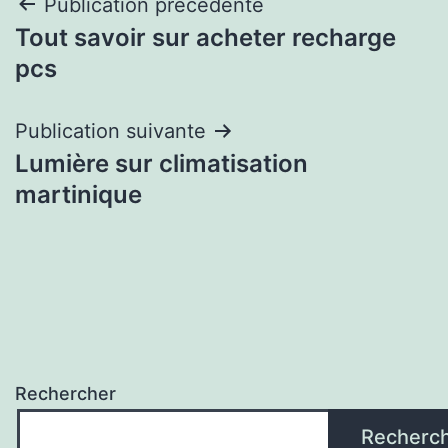
Navigation
Publication précédente
Tout savoir sur acheter recharge
de
pcs
l’article
Publication suivante
Lumière sur climatisation
martinique
Rechercher
Recherc