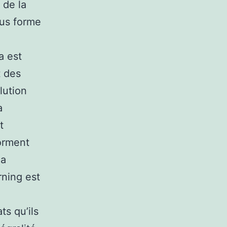
 de la
ous forme
a est
t des
lution
a
t
orment
 a
rning est
s qu’ils