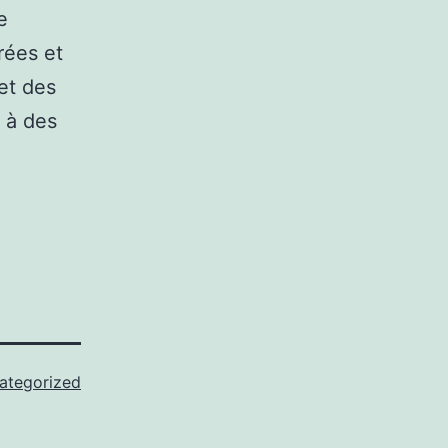
e
rées et
 et des
 à des
ategorized