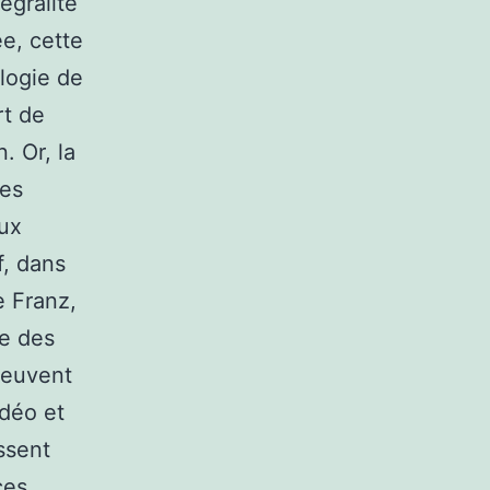
égralité
ée, cette
logie de
rt de
. Or, la
les
ux
f, dans
e Franz,
re des
peuvent
idéo et
ssent
ces