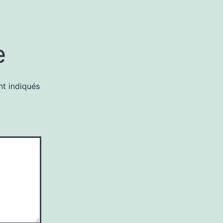
e
nt indiqués