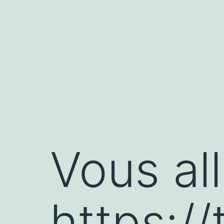
Aller
au
contenu
Vous all
https:/