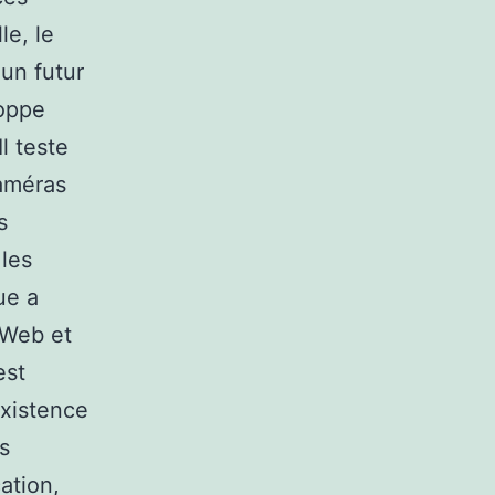
le, le
 un futur
loppe
l teste
caméras
s
 les
ue a
 Web et
est
existence
s
ation,