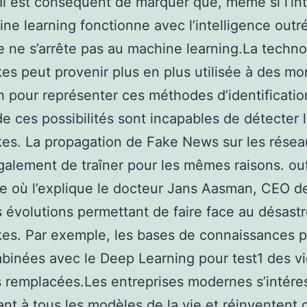
. Il est conséquent de marquer que, même si l’int
ne learning fonctionne avec l’intelligence outr
e ne s’arrête pas au machine learning.La techno
s peut provenir plus en plus utilisée à des mo
n pour représenter ces méthodes d’identification
de ces possibilités sont incapables de détecter 
es. La propagation de Fake News sur les résea
galement de traîner pour les mêmes raisons. ou
e où l’explique le docteur Jans Aasman, CEO d
es évolutions permettant de faire face au désast
es. Par exemple, les bases de connaissances 
binées avec le Deep Learning pour test1 des v
s remplacées.Les entreprises modernes s’intére
nt à tous les modèles de la vie et réinventent 