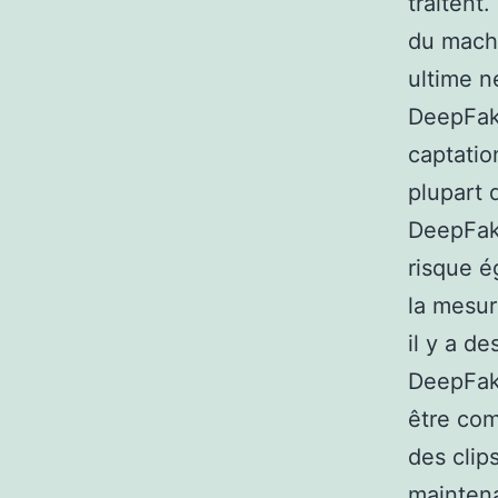
traitent
du machi
ultime n
DeepFake
captatio
plupart 
DeepFak
risque é
la mesur
il y a d
DeepFak
être com
des clip
maintena