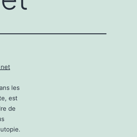
.net
dans les
te, est
dre de
us
 utopie.