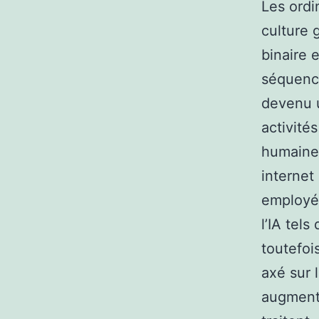
Les ordi
culture 
binaire 
séquence
devenu u
activité
humaine,
internet
employé 
l’IA tels
toutefoi
axé sur 
augmente