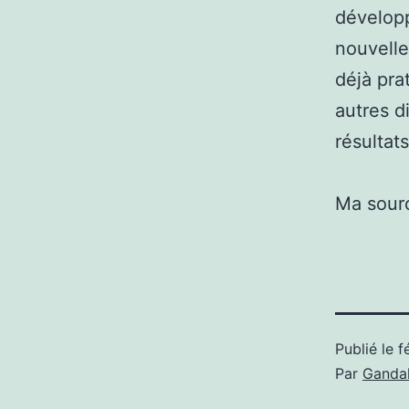
développ
nouvelle
déjà pra
autres d
résultats
Ma sour
Publié le
f
Par
Gandal