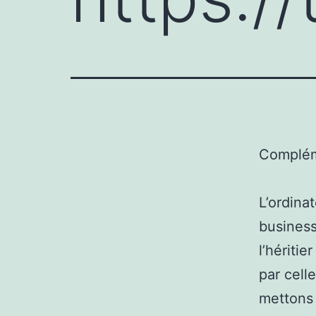
Complém
L’ordina
business
l’hériti
par cell
mettons 