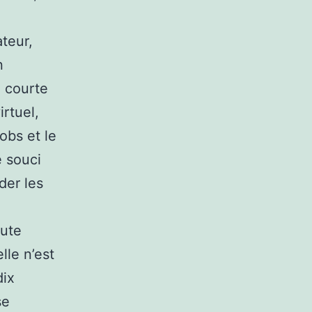
ateur,
n
e courte
irtuel,
obs et le
e souci
der les
oute
lle n’est
dix
se