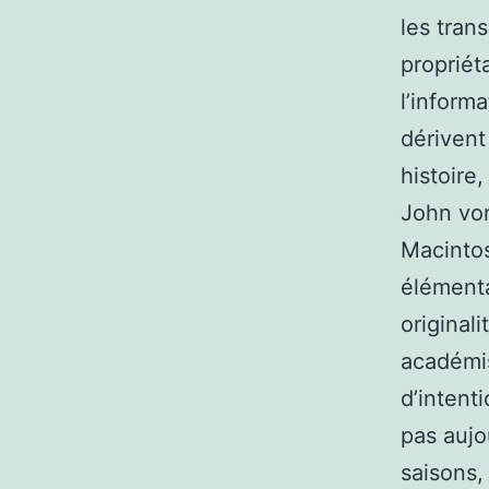
les trans
propriét
l’informa
dérivent
histoire
John von
Macintos
élémenta
originali
académi
d’intent
pas aujo
saisons,