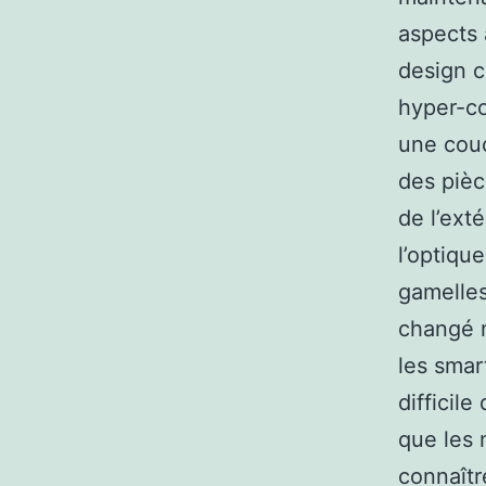
aspects 
design c
hyper-c
une couc
des pièc
de l’ext
l’optique
gamelles
changé n
les smar
difficile
que les 
connaîtr