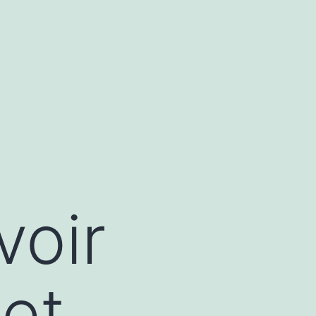
voir
net