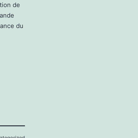
ation de
rande
nance du
ategorized