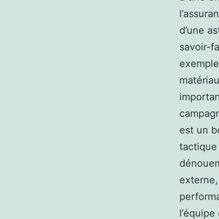
l’assura
d’une as
savoir-f
exemple,
matériau
importan
campagn
est un b
tactique
dénoueme
externe,
performa
l’équipe