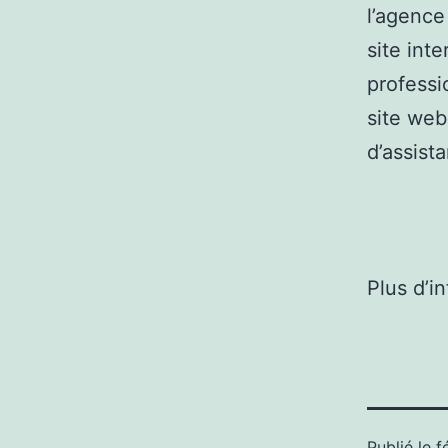
l’agence
site int
professi
site web
d’assista
Plus d’i
Publié le
f