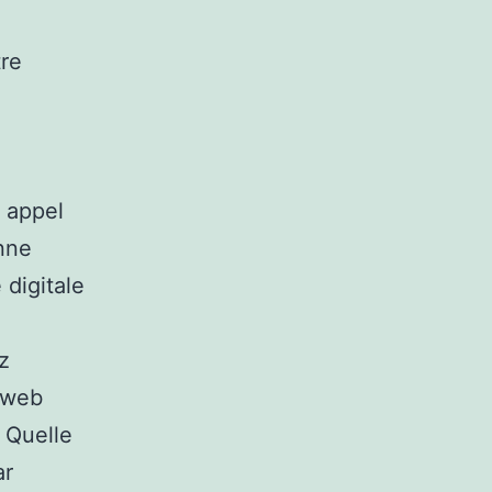
tre
 appel
nne
 digitale
z
 web
 Quelle
ar