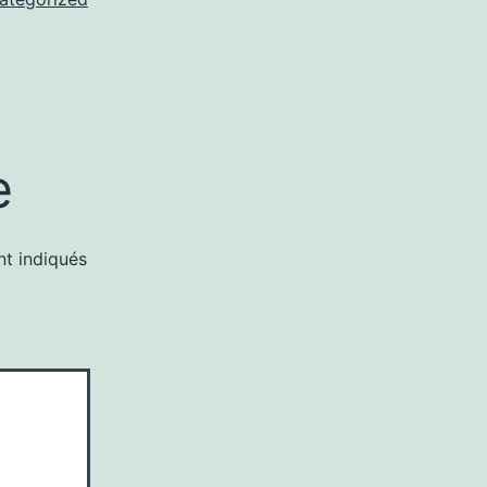
e
nt indiqués