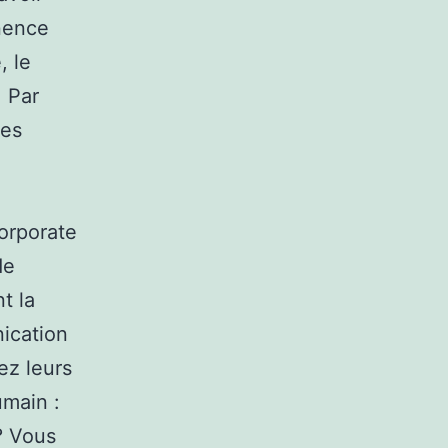
inence
, le
. Par
des
orporate
de
t la
ication
ez leurs
umain :
 ? Vous