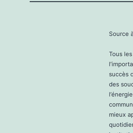
Source 
Tous les
l’import
succès d
des souc
l’énergi
communic
mieux ap
quotidie