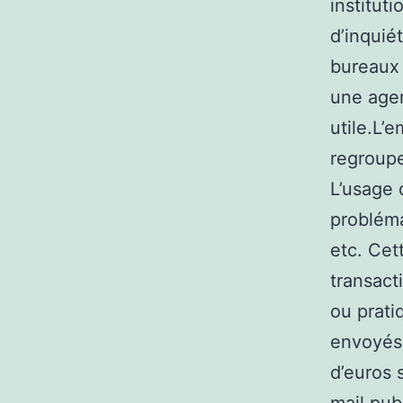
institut
d’inquié
bureaux 
une agen
utile.L’
regroupe
L’usage 
probléma
etc. Cet
transact
ou prati
envoyés 
d’euros 