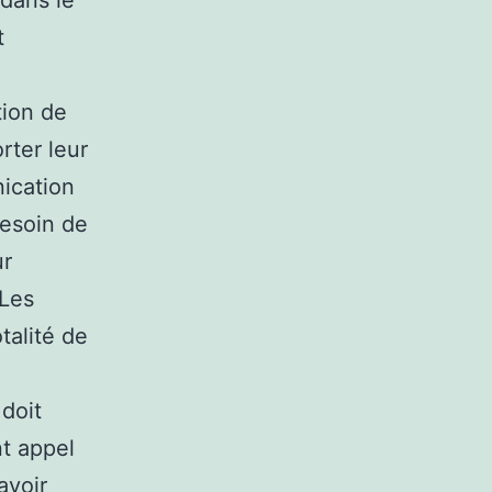
 dans le
t
tion de
rter leur
ication
besoin de
ur
 Les
talité de
doit
nt appel
avoir