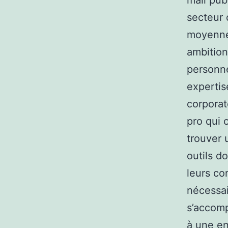
mail pub
secteur 
moyennes
ambitions
personne
expertis
corporat
pro qui 
trouver 
outils d
leurs co
nécessai
s’accomp
à une en