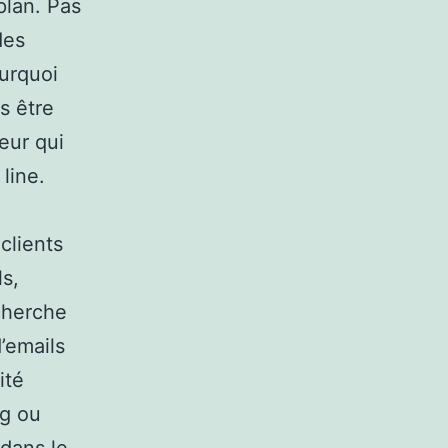
plan. Pas
des
urquoi
s être
eur qui
line.
clients
s,
echerche
’emails
ité
ng ou