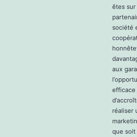
êtes sur
partenai
société 
coopérat
honnêtet
davantag
aux gara
l’opportu
efficace
d’accroî
réalise
marketin
que soit