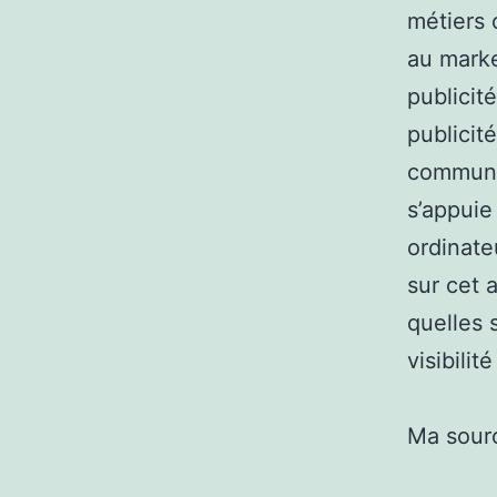
métiers 
au marke
publicit
publicit
communic
s’appuie
ordinate
sur cet 
quelles 
visibili
Ma sour