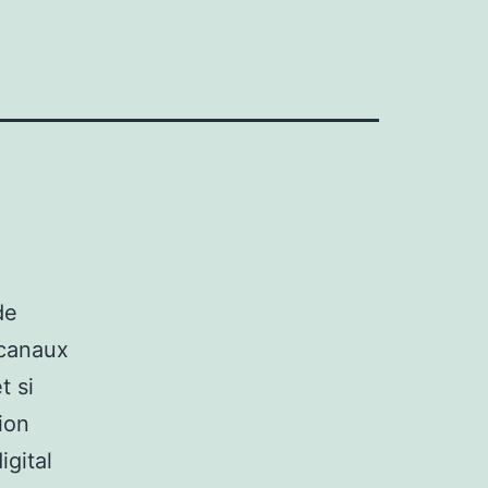
de
 canaux
t si
ion
igital