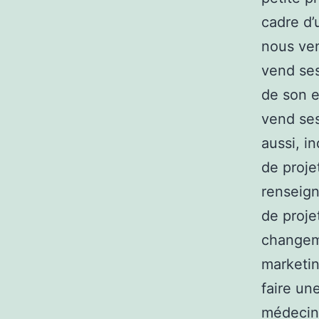
cadre d’
nous ven
vend ses
de son ex
vend ses
aussi, i
de proje
renseign
de proje
changeme
marketin
faire un
médecin 