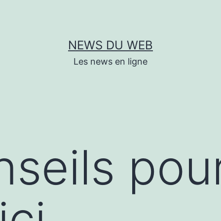
NEWS DU WEB
Les news en ligne
seils pou
ici