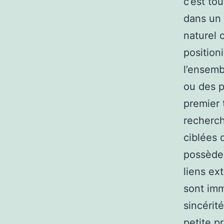
c’est to
dans un 
naturel 
position
l’ensemb
ou des p
premier 
recherch
ciblées 
possède 
liens ex
sont imm
sincérit
petite p