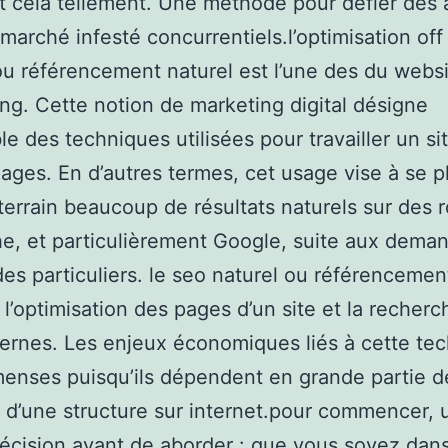
ut cela tellement. Une méthode pour défier des 
marché infesté concurrentiels.l’optimisation off 
ou référencement naturel est l’une des du webs
ing. Cette notion de marketing digital désigne
le des techniques utilisées pour travailler un s
ages. En d’autres termes, cet usage vise à se p
terrain beaucoup de résultats naturels sur des 
e, et particulièrement Google, suite aux dema
des particuliers. le seo naturel ou référencemen
l’optimisation des pages d’un site et la recherc
ternes. Les enjeux économiques liés à cette te
enses puisqu’ils dépendent en grande partie d
é d’une structure sur internet.pour commencer, 
récision avant de aborder : que vous soyez dans