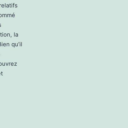
elatifs
 nommé
s
tion, la
en qu’il
n
couvrez
et