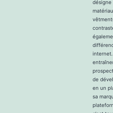
désigne 
matériau
vêtment
contrast
égalemen
différen
internet
entraîne
prospect
de dével
en un pl
sa marqu
platefor