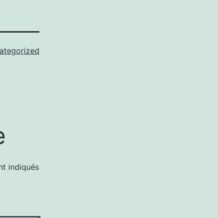
ategorized
e
nt indiqués