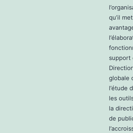
l’organi
qu’il me
avantage
l’élabora
fonction
support 
Directio
globale 
l’étude 
les outi
la direct
de publi
l’accroi