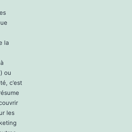
des
que
e la
 à
 ) ou
té, c’est
 résume
couvrir
ur les
rketing