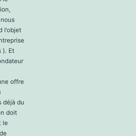
ion,
 nous
 l’objet
entreprise
). Et
ondateur
une offre
u
s déjà du
on doit
 le
 de