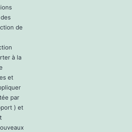
tions
 des
ection de
ction
rter à la
e
es et
ppliquer
tée par
port ) et
t
 nouveaux