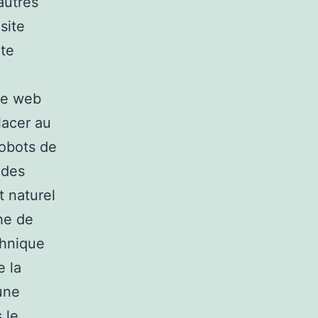
autres
site
ite
ite web
lacer au
robots de
ndes
t naturel
he de
chnique
e la
une
 le