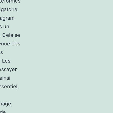
ateformes
igatoire
tagram.
s un
. Cela se
venue des
ns
? Les
essayer
ainsi
sentiel,
riage
 de