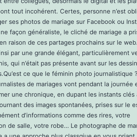
et entre collègues, désormais le digital et les pl
 ont tout incohérent. Certes, personne n’est obl
er ses photos de mariage sur Facebook ou Ins
une façon généraliste, le cliché de mariage a pri
en raison de ces partages prochains sur le web
ainsi par une grande élégant, particulièrement 
nis, qui n’était pas présente avant sur les dessi
s.Qu’est ce que le féminin photo journalistique 
rnalistes de mariages vont pendant la journée 
mer une chronique, en dupant les instants clés 
ournant des images spontanées, prises sur le es
ément d’informations comme des rires, votre
on de salle, votre robe… Le photographe de ma
e a une approche plus classqiue en vous priant