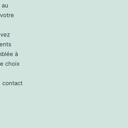
t au
 votre
uvez
ents
mblée à
re choix
n contact