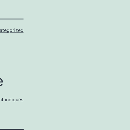
ategorized
e
nt indiqués