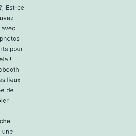
?, Est-ce
ouvez
o avec
 photos
nts pour
ela !
tobooth
es lieux
ée de
oler
rche
s une