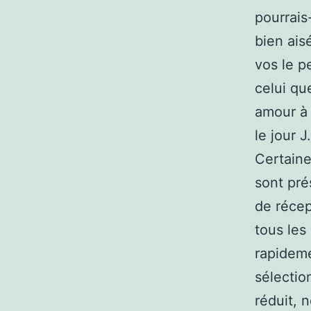
pourrais
bien ais
vos le p
celui qu
amour à 
le jour 
Certaine
sont pré
de réce
tous les
rapideme
sélectio
réduit, 