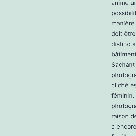
anime un
possibil
manière 
doit êtr
distinct
bâtiment
Sachant 
photogra
cliché e
féminin.
photogra
raison d
a encore