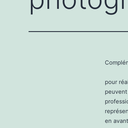
Complém
pour réa
peuvent 
professi
représen
en avant