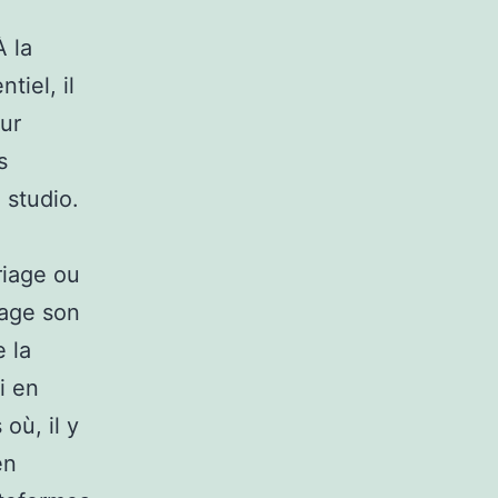
a
À la
iel, il
ur
s
 studio.
riage ou
iage son
 la
i en
où, il y
en