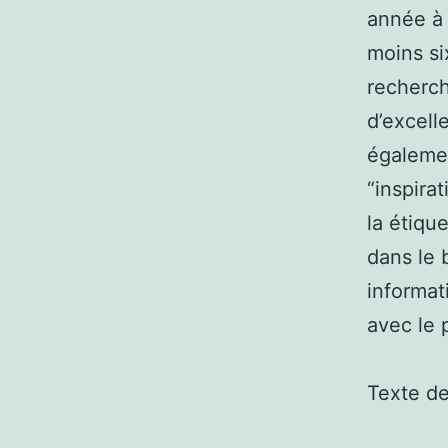
année à 
moins si
recherch
d’excell
égalemen
“inspira
la étiqu
dans le 
informat
avec le 
Texte d