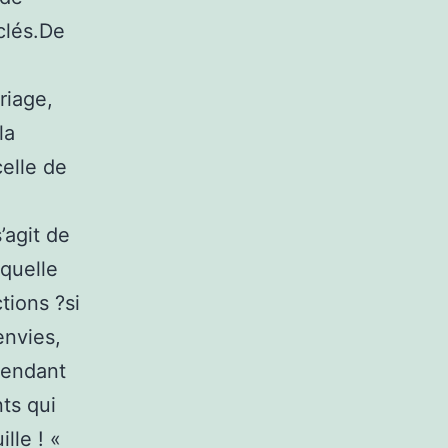
clés.De
riage,
la
celle de
’agit de
 quelle
tions ?si
envies,
pendant
nts qui
lle ! «