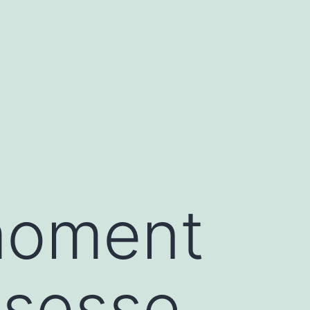
moment
ssesse