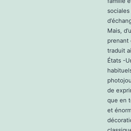
famille 
sociales
d’échang
Mais, d’
prenant 
traduit 
États -U
habituel
photojou
de expri
que en t
et énorm
décorati
classiqu