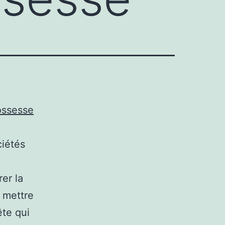
ossesse
ciétés
er la
e mettre
ête qui