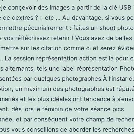
-je conçevoir des images à partir de la clé USB 
é de dextres ? » etc … Au davantage, si vous p
ermettre pécuniairement : faites un shoot phot
e vos réfléchissez retenir ! Vous avez de belles
mettre sur les citation comme ci et serez évide
J… La session réprésentation action est là pour c
s alternants, tels une label réprésentation Pho
sentées par quelques photographes.À l’instar d
ption, un maximum des photographes est réput
 mariés et les plus idéales ont tendance à s’env
nt. dès lors le féminin de votre séance pics
nnée, et par conséquent votre champ de reche
nous vous conseillons de aborder les recherche