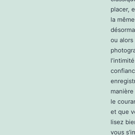
placer, 
la même 
désormai
ou alors
photogra
l’intim
confianc
enregist
manière 
le coura
et que v
lisez bi
vous s’i