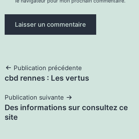
le navigateur pour mon prochain commentaire.
Navigation
Publication précédente
cbd rennes : Les vertus
de
l’article
Publication suivante
Des informations sur consultez ce
site