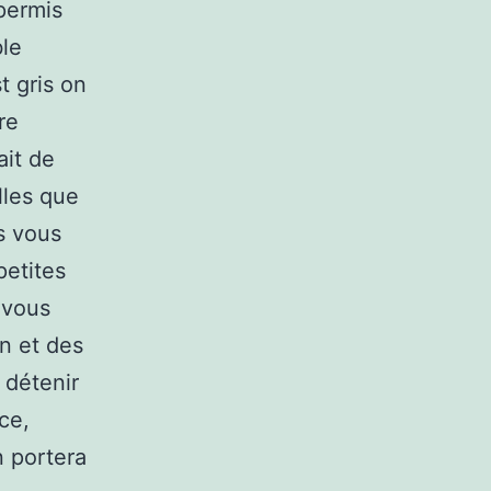
permis
le
st gris on
re
ait de
elles que
s vous
petites
 vous
on et des
 détenir
ce,
n portera