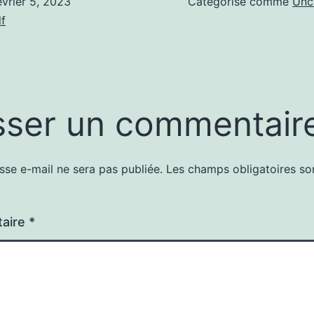
évrier 5, 2023
Catégorisé comme
Unc
f
sser un commentair
sse e-mail ne sera pas publiée.
Les champs obligatoires so
aire
*