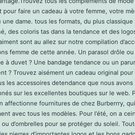
antage.Trouvez tous les compléments de mode
 pour faire un cadeau à votre femme, votre mèr
u une dame. tous les formats, du plus classique
é, des coloris tas dans la tendance et des logo
 aiment sont au allez sur notre compilation d’ac
ns femme de cette année. Un parasol drôle ou
te à duvet ? Une bandage tendance ou un paru
nt ? Trouvez aisément un cadeau original pou
us les accessoires detendance que nous avons
nnés sur les excellentes boutiques sur le web. 
 on affectionne fournitures de chez Burberrry, qu
ent avec tous les modèles. Pour l’été, on a cei
 ou d’ombrelles pour se protéger du soleil. Tou
 les pierres d’importantes logos et les bons gad