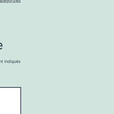
ategorized
e
nt indiqués