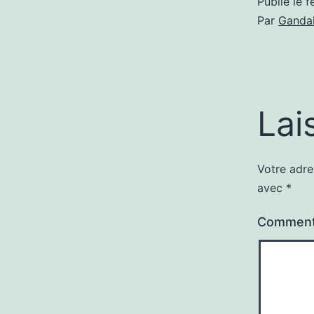
Publié le
f
Par
Gandal
Lai
Votre adre
avec
*
Comment