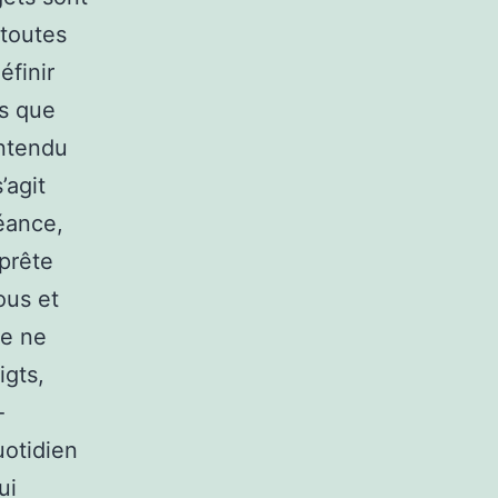
 toutes
éfinir
s que
ntendu
’agit
éance,
 prête
ous et
je ne
gts,
-
uotidien
ui