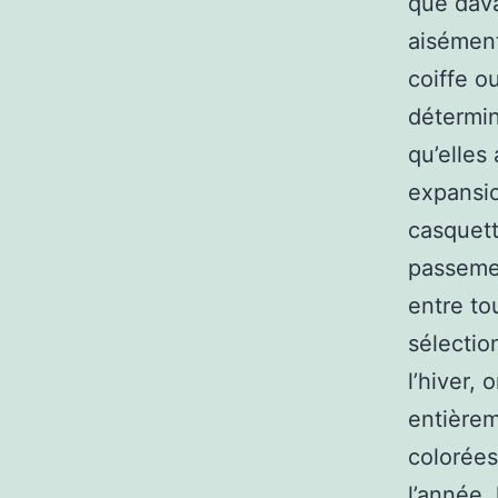
que dav
aisément
coiffe o
détermin
qu’elles
expansio
casquet
passeme
entre to
sélectio
l’hiver,
entièrem
colorées
l’année,