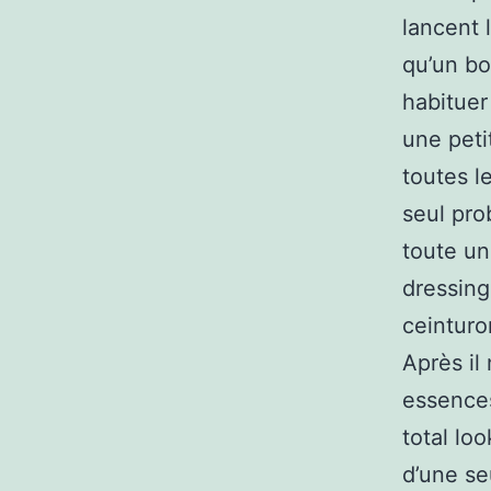
lancent 
qu’un bo
habituer
une peti
toutes l
seul pro
toute un
dressing
ceinturo
Après il
essences
total lo
d’une seu