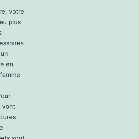
e, votre
 au plus
s
cessoires
 un
re en
r femme
Pour
i vont
ntures
te
gets sont