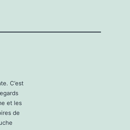
te. C’est
 regards
e et les
oires de
puche