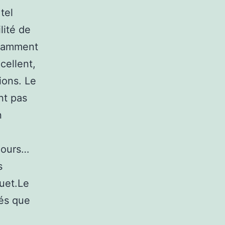
tel
lité de
stamment
cellent,
ions. Le
nt pas
n
d ours…
s
uet.Le
sés que