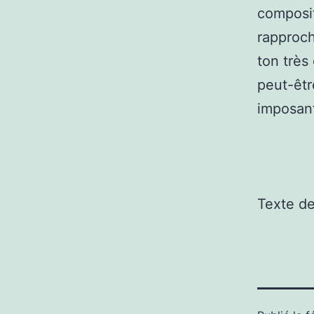
composit
rapproch
ton très
peut-êtr
imposan
Texte d