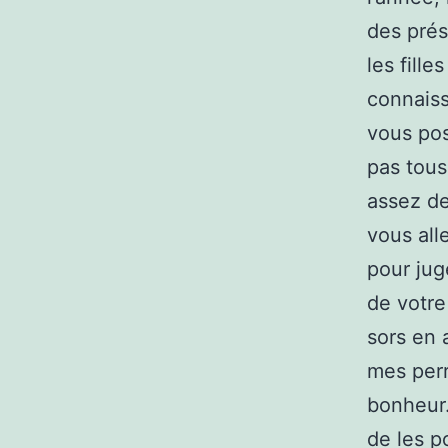
des prés
les fill
connais
vous po
pas tous 
assez de
vous all
pour jug
de votre
sors en
mes perr
bonheur.
de les p