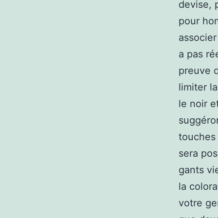
devise, 
pour ho
associer 
a pas ré
preuve d
limiter l
le noir 
suggéron
touches 
sera pos
gants vi
la color
votre ge