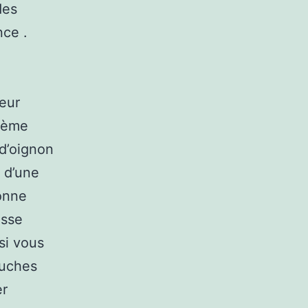
des
nce .
peur
stème
 d’oignon
 d’une
onne
asse
si vous
ouches
er