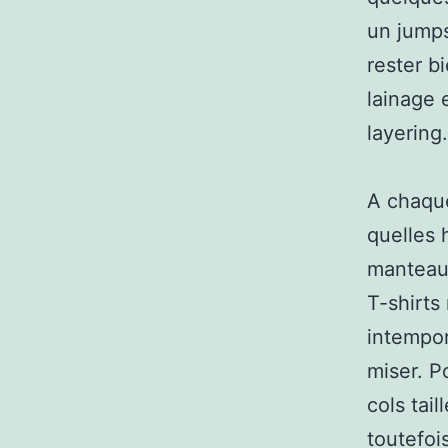
un jumps
rester b
lainage 
layering.
A chaque
quelles 
manteaux
T-shirts
intempor
miser. P
cols tai
toutefoi