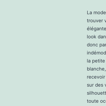
La mode
trouver 
élégante
look da
donc par
indémod
la petit
blanche,
recevoir
sur des 
silhouet
toute oc