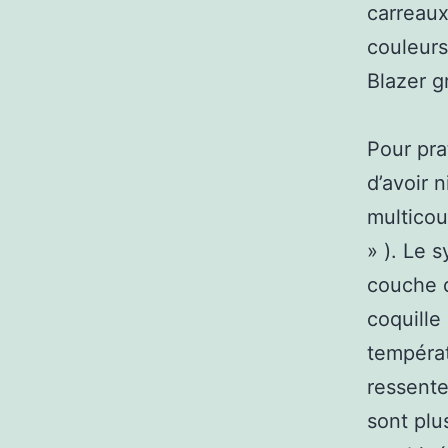
carreau
couleurs 
Blazer g
Pour pra
d’avoir n
multicou
» ). Le 
couche d
coquille
températ
ressente
sont plu