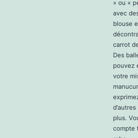
» ou « p
avec des
blouse e
décontra
carrot d
Des ball
pouvez é
votre mi
manucure
exprimez
d’autres
plus. Vo
compte t