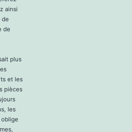
z ainsi
e de
e de
ait plus
les
ts et les
s pièces
ujours
s, les
 oblige
mmes,