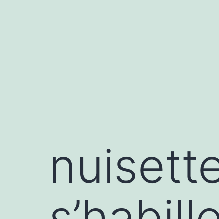
Aller
au
contenu
nuisett
s’habill