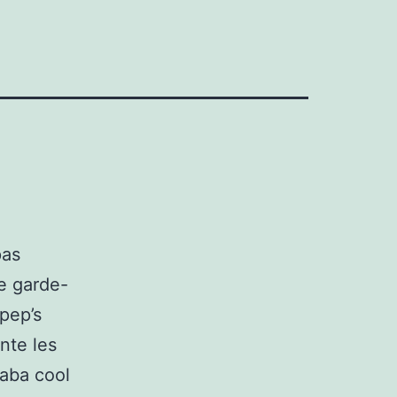
pas
re garde-
pep’s
ente les
baba cool