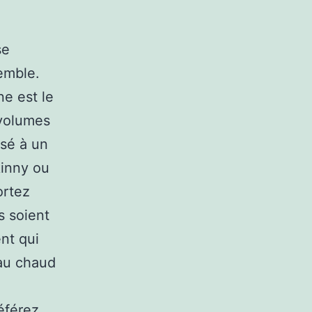
se
emble.
ne est le
 volumes
osé à un
kinny ou
ortez
s soient
nt qui
 au chaud
éférez