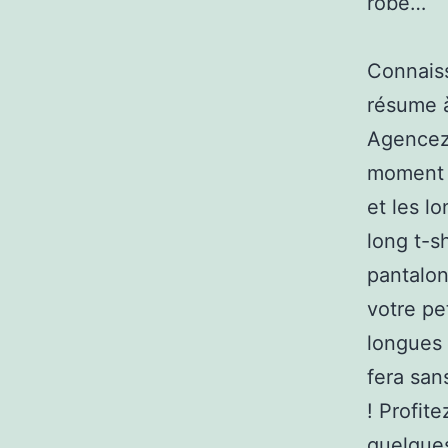
robe…
Connaiss
résume 
Agencez 
moment d
et les l
long t-s
pantalon
votre pe
longues 
fera san
! Profit
quelques