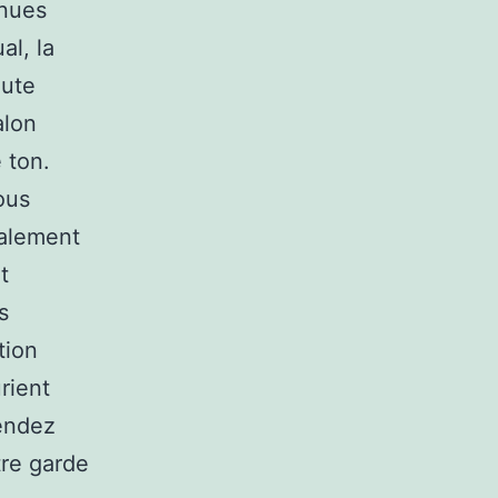
enues
al, la
oute
alon
 ton.
ous
galement
t
s
tion
rient
rendez
tre garde