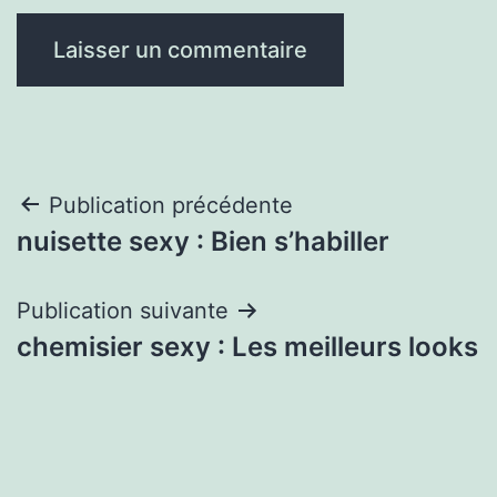
Navigation
Publication précédente
nuisette sexy : Bien s’habiller
de
l’article
Publication suivante
chemisier sexy : Les meilleurs looks