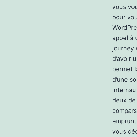
vous vou
pour vou
WordPres
appel à 
journey 
d’avoir 
permet l
d’une so
internau
deux de 
comparse
emprunte
vous déc