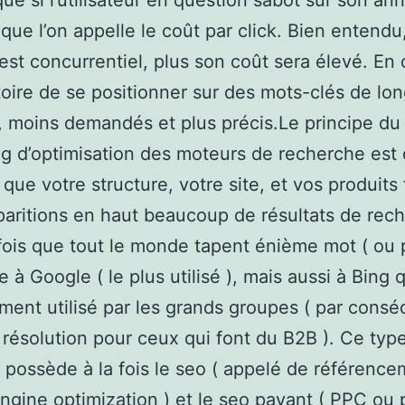
que si l’utilisateur en question sabot sur son an
 que l’on appelle le coût par click. Bien entendu
est concurrentiel, plus son coût sera élevé. En 
otoire de se positionner sur des mots-clés de lo
, moins demandés et plus précis.Le principe du
g d’optimisation des moteurs de recherche est 
 que votre structure, votre site, et vos produits 
paritions en haut beaucoup de résultats de rec
ois que tout le monde tapent énième mot ( ou p
 à Google ( le plus utilisé ), mais aussi à Bing q
ent utilisé par les grands groupes ( par cons
 résolution pour ceux qui font du B2B ). Ce typ
é possède à la fois le seo ( appelé de référenc
ngine optimization ) et le seo payant ( PPC ou 