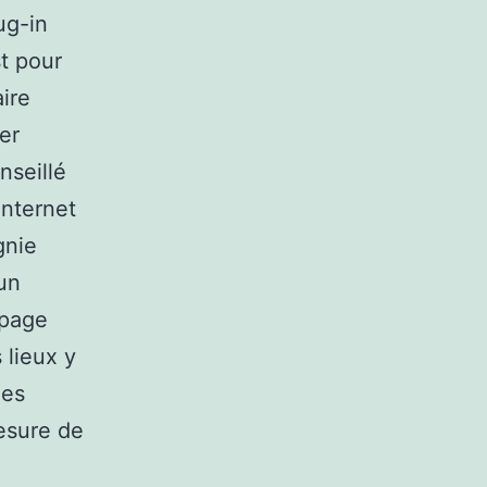
ug-in
st pour
ire
er
nseillé
internet
gnie
’un
 page
 lieux y
les
mesure de