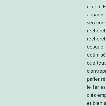
click ). 
appareil
seo conc
recherch
recherch
desquell
optimisé
que tout
d’entrep
parler ré
le 1er e
clés emp
et bien 