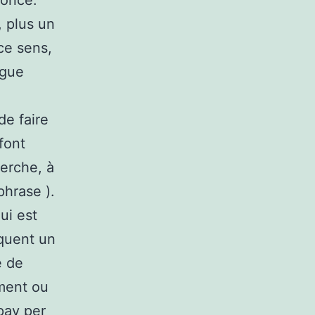
nonce.
, plus un
ce sens,
ngue
de faire
font
herche, à
hrase ).
ui est
équent un
e de
ement ou
pay per