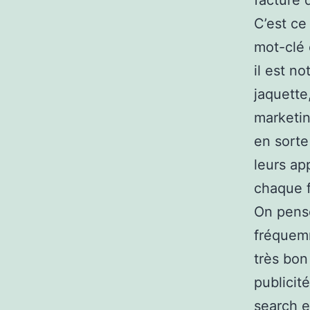
facturé 
C’est ce
mot-clé 
il est n
jaquette
marketin
en sorte
leurs ap
chaque f
On pense
fréquemm
très bon
publicit
search e