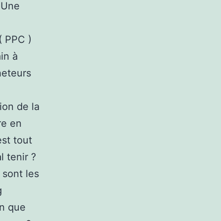
n Une
( PPC )
in à
heteurs
e
ion de la
re en
st tout
 tenir ?
 sont les
g
on que