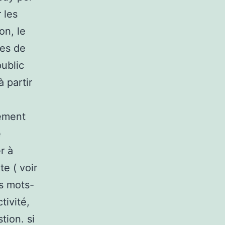
 les
on, le
tes de
public
 partir
nement
e
r à
te ( voir
es mots-
tivité,
tion. si