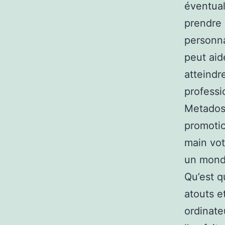
éventual
prendre 
personna
peut aid
atteindr
professi
Metadosi
promotio
main vot
un monde
Qu’est q
atouts e
ordinate