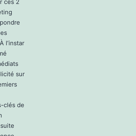
r ces 2
ting
épondre
les
 l’instar
mmé
médiats
licité sur
emiers
s-clés de
n
 suite