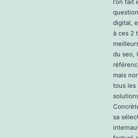
l’on fai
questio
digital,
à ces 2 
meilleur
du seo, 
référenc
mais non 
tous les
solution
Concrète
sa sélec
internau