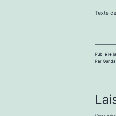
Texte d
Publié le
j
Par
Gandal
Lai