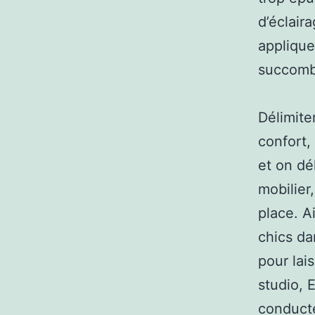
d’éclair
applique
succombe
Délimite
confort,
et on dél
mobilier
place. Ai
chics da
pour lai
studio, 
conducte