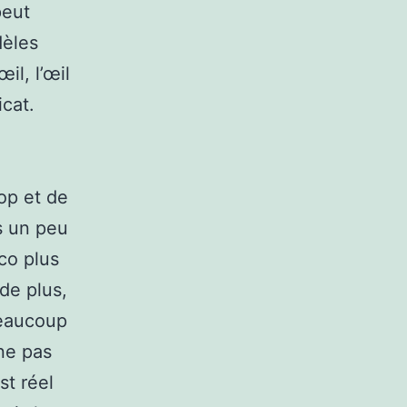
peut
dèles
il, l’œil
icat.
op et de
as un peu
co plus
de plus,
beaucoup
ne pas
st réel