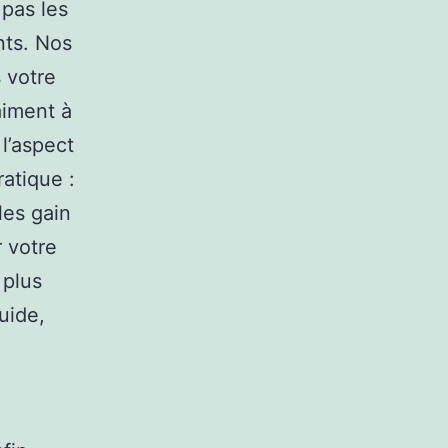
 pas les
nts. Nos
s votre
aiment à
l’aspect
ratique :
les gain
 votre
 plus
uide,