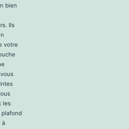
on bien
s. Ils
un
e votre
touche
ne
i vous
intes
vous
 les
 plafond
 à