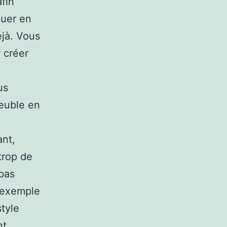
afin
quer en
éjà. Vous
 créer
us
meuble en
ant,
trop de
 pas
r exemple
style
nt