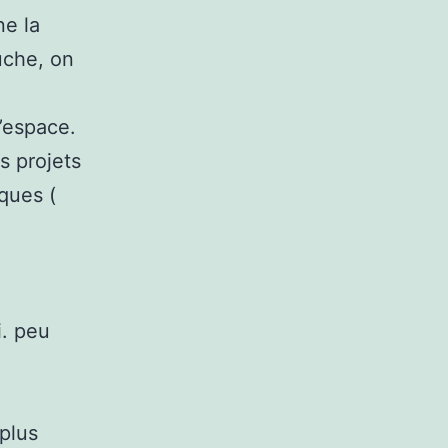
ne la
uche, on
d’espace.
s projets
ques (
i. peu
 plus