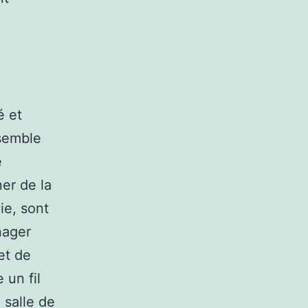
é et
ssemble
e
ner de la
vie, sont
nager
et de
 un fil
 salle de