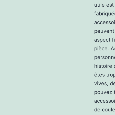
utile es
fabriqué
accessoi
peuvent 
aspect f
pièce. A
personne
histoire 
êtes tro
vives, d
pouvez t
accessoi
de coule