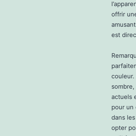
l’appare
offrir u
amusants
est dire
Remarque
parfaite
couleur.
sombre, 
actuels 
pour un 
dans les
opter pou