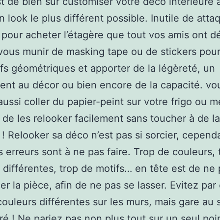
st de bien sûr customiser votre déco intérieure 
n look le plus différent possible. Inutile de atta
pour acheter l’étagère que tout vos amis ont d
ous munir de masking tape ou de stickers pour
fs géométriques et apporter de la légèreté, un
t au décor ou bien encore de la capacité. vo
ussi coller du papier-peint sur votre frigo ou 
n de les relooker facilement sans toucher à de la
 ! Relooker sa déco n’est pas si sorcier, cepend
 erreurs sont à ne pas faire. Trop de couleurs, 
 différentes, trop de motifs… en tête est de ne
er la pièce, afin de ne pas se lasser. Evitez pa
couleurs différentes sur les murs, mais gare au 
ré ! Ne pariez pas non plus tout sur un seul poi