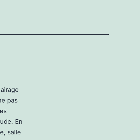
lairage
ne pas
des
aude. En
e, salle