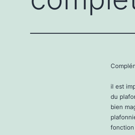
Complém
il est i
du plafo
bien mag
plafonni
fonction