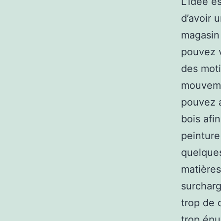
L’idée e
d’avoir u
magasin 
pouvez v
des moti
mouvemen
pouvez a
bois afi
peinture
quelques
matières
surcharg
trop de 
trop épu