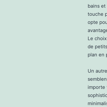
bains et
touche p
opte pou
avantage
Le choix
de petit
plan en 
Un autre
semblent
importe 
sophisti
minimali