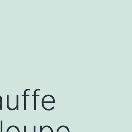
auffe
eloupe