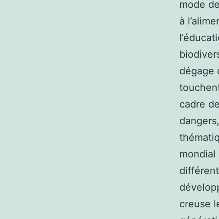
mode de 
à l’alim
l’éducat
biodiver
dégage d
touchent
cadre d
dangers,
thémati
mondial
différen
développ
creuse l