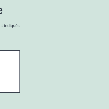
e
nt indiqués