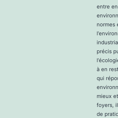
entre en
environn
normes e
l’enviro
industri
précis p
l’écolog
à en res
qui répo
environn
mieux et
foyers, 
de prati