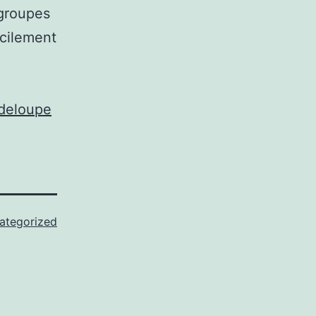
 groupes
acilement
adeloupe
ategorized