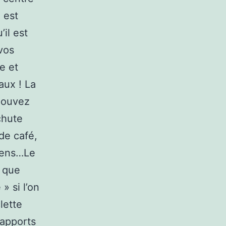
 est
’il est
vos
e et
ux ! La
 pouvez
chute
de café,
riens…Le
u que
» si l’on
lette
rapports