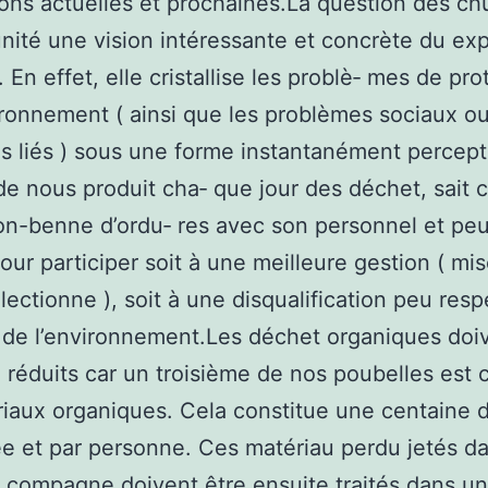
ons actuelles et prochaines.La question des chu
unité une vision intéressante et concrète du ex
 En effet, elle cristallise les problè‑ mes de pro
ironnement ( ainsi que les problèmes sociaux o
 liés ) sous une forme instantanément percepti
e nous produit cha‑ que jour des déchet, sait c
n-benne d’ordu‑ res avec son personnel et peu
our participer soit à une meilleure gestion ( mis
électionne ), soit à une disqualification peu resp
de l’environnement.Les déchet organiques doi
re réduits car un troisième de nos poubelles est 
iaux organiques. Cela constitue une centaine d
e et par personne. Ces matériau perdu jetés d
e compagne doivent être ensuite traités dans un