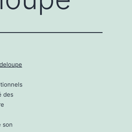
adeloupe
tionnels
té des
re
e son