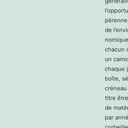
générati
l’opport
pérenne.
de l’env
nomiques
chacun d
un camio
chaque j
boîte, s
créneau 
titre êt
de matér
par anné
corbeill