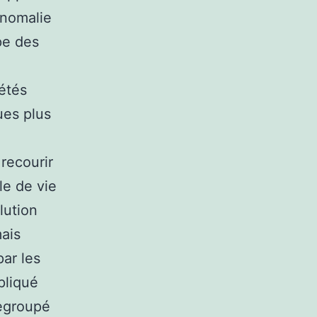
anomalie
pe des
étés
ues plus
 recourir
le de vie
lution
ais
ar les
pliqué
regroupé