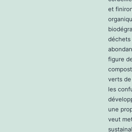
et finir
organique
biodégra
déchets 
abondan
figure d
composte
verts de
les conf
développ
une prop
veut met
sustaina