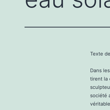
Texte d
Dans les
tirent la
sculpteur
société 
véritabl