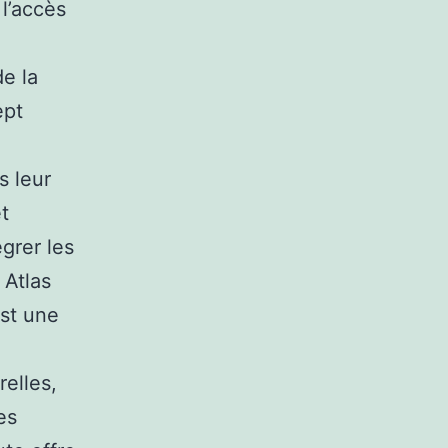
l’accès
de la
ept
s leur
t
grer les
 Atlas
st une
elles,
es