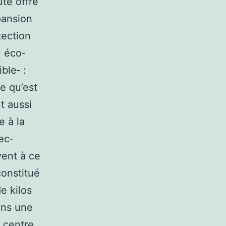
te offre
pansion
tection
u éco‑
ble‑ :
e qu’est
t aussi
e à la
ec‑
vent à ce
constitué
e kilos
ans une
 centre