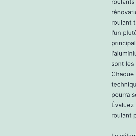
roulants
rénovati
roulant 
l’un plu
principa
l’alumin
sont les 
Chaque 
techniqu
pourra s
Évaluez 
roulant 