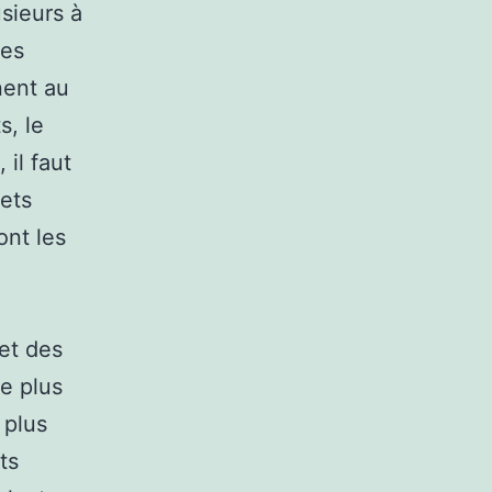
usieurs à
ses
nent au
s, le
 il faut
lets
ont les
et des
re plus
 plus
ts