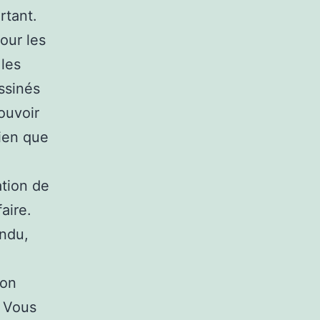
rtant.
our les
 les
ssinés
ouvoir
bien que
ation de
aire.
endu,
ion
. Vous