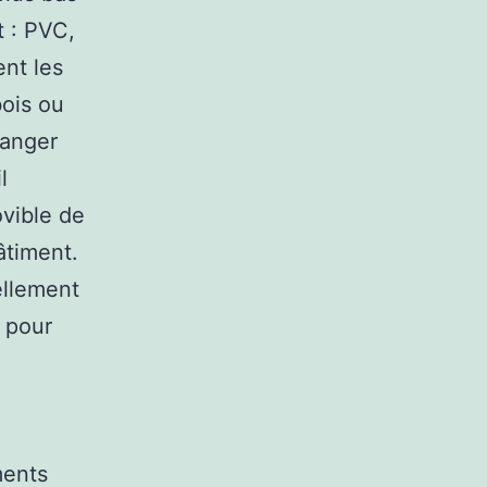
t : PVC,
ent les
bois ou
hanger
l
vible de
âtiment.
ellement
r pour
ments