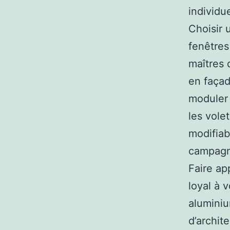
individu
Choisir 
fenêtres
maîtres 
en façad
moduler 
les vole
modifiab
campagne
Faire ap
loyal à 
aluminiu
d’archit