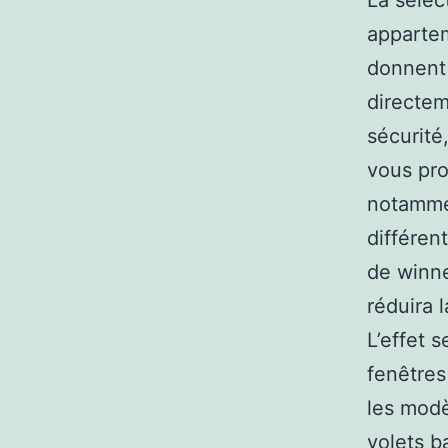
La sélec
appartem
donnent 
directem
sécurité,
vous pro
notammen
différen
de winne
réduira 
L’effet 
fenêtres
les modè
volets b