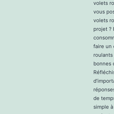
volets ro
vous pos
volets r
projet ?
consomma
faire un
roulants
bonnes 
Réfléchi
d’import
réponses
de temps
simple à