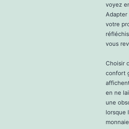
voyez en
Adapter 
votre pr
réfléchi
vous rev
Choisir d
confort 
affichen
en ne la
une obsc
lorsque 
monnaie 