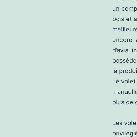
un compa
bois et 
meilleur
encore l
d’avis. 
possède 
la produ
Le volet
manuelle
plus de 
Les vole
privilég