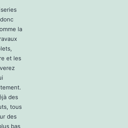
iseries
 donc
 comme la
travaux
lets,
e et les
iverez
ui
rtement.
éjà des
ts, tous
ur des
plus bas