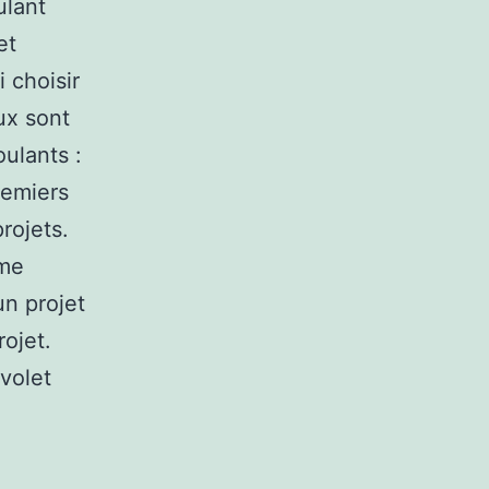
ulant
et
 choisir
ux sont
oulants :
remiers
projets.
ème
un projet
ojet.
volet