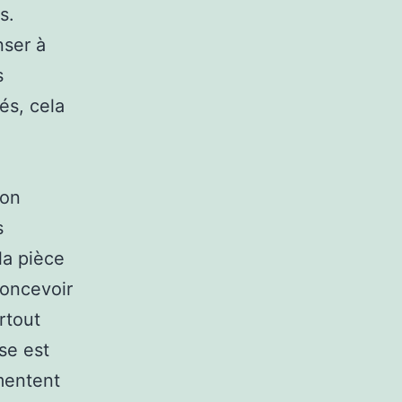
s.
nser à
s
és, cela
ion
s
la pièce
concevoir
rtout
se est
mentent