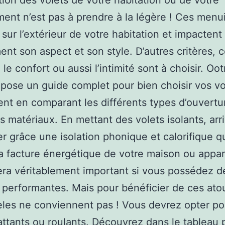
tion des volets de votre habitation ou de votre
ent n’est pas à prendre à la légère ! Ces menu
sur l’extérieur de votre habitation et impactent
ent son aspect et son style. D’autres critères,
 le confort ou aussi l’intimité sont à choisir. Oo
pose un guide complet pour bien choisir vos vo
t en comparant les différents types d’ouvertur
ts matériaux. En mettant des volets isolants, arr
r grâce une isolation phonique et calorifique q
la facture énergétique de votre maison ou appa
sera véritablement important si vous possédez d
 performantes. Mais pour bénéficier de ces atou
les ne conviennent pas ! Vous devrez opter po
attants ou roulants. Découvrez dans le tableau 