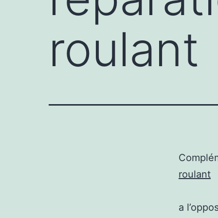
roulant
Complém
roulant
a l’oppo