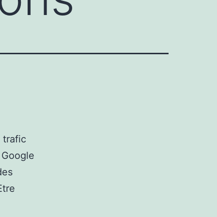
trafic
 Google
des
Etre