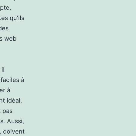
pte,
es qu’ils
des
es web
il
faciles à
er à
t idéal,
t pas
s. Aussi,
, doivent