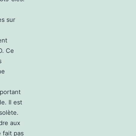
s sur
ent
O. Ce
s
ne
mportant
. Il est
solète.
dre aux
 fait pas