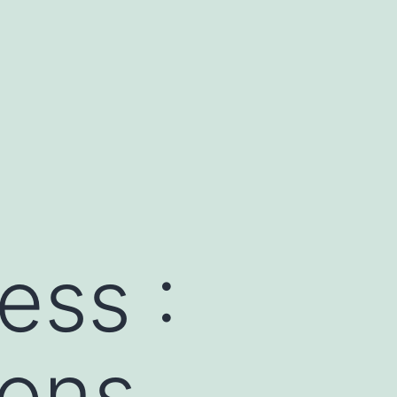
ess :
ions