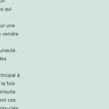
 un
s qui
our une
de vendre
unauté.
des
rincipal à
la fois
ensuite
ent ces
ots-clés.