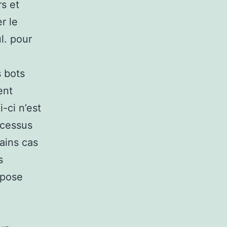
rs et
r le
l. pour
s bots
ent
-ci n’est
ocessus
tains cas
s
spose