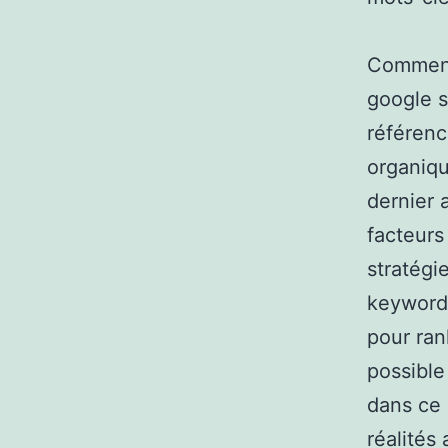
Comment
google s
référenc
organiqu
dernier 
facteurs 
stratégi
keywords
pour ran
possible
dans ce 
réalités