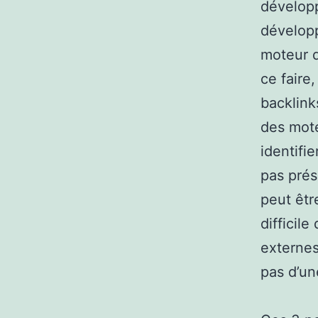
développ
développ
moteur d
ce faire,
backlink
des mote
identifi
pas prés
peut êtr
difficil
externes
pas d’un