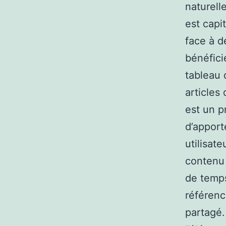
naturell
est capi
face à d
bénéfici
tableau 
articles
est un p
d’apport
utilisat
contenu 
de temps
référenc
partagé. 