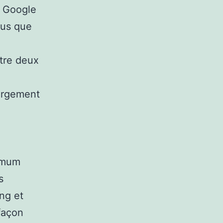
, Google
ous que
ntre deux
hargement
nimum
s
ng et
 façon