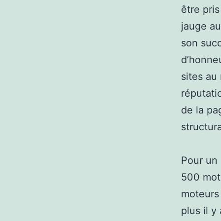
être pri
jauge au
son succ
d’honneur
sites a
réputati
de la pa
structur
Pour un b
500 mots
moteurs 
plus il 