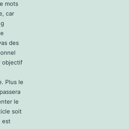
de mots
e, car
ng
le
vas des
ionnel
 objectif
. Plus le
 passera
nter le
cle soit
e est