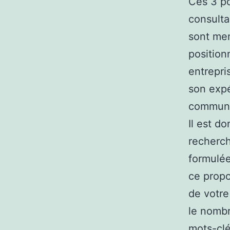
Ces 3 po
consulta
sont men
position
entrepri
son expé
communi
Il est d
recherch
formulées
ce propo
de votre
le nombr
mots-clé