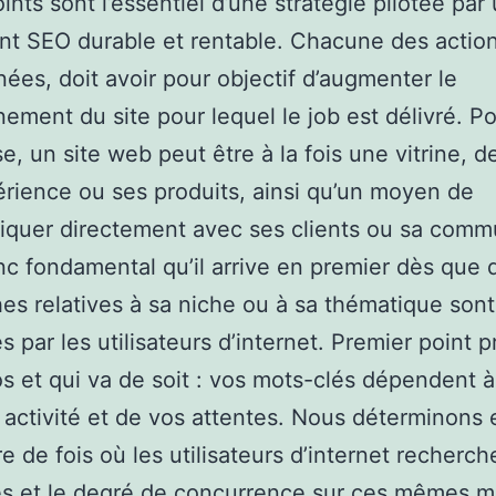
ints sont l’essentiel d’une stratégie pilotée par
nt SEO durable et rentable. Chacune des action
ées, doit avoir pour objectif d’augmenter le
nement du site pour lequel le job est délivré. P
se, un site web peut être à la fois une vitrine, 
rience ou ses produits, ainsi qu’un moyen de
quer directement avec ses clients ou sa comm
onc fondamental qu’il arrive en premier dès que 
es relatives à sa niche ou à sa thématique sont
 par les utilisateurs d’internet. Premier point p
s et qui va de soit : vos mots-clés dépendent à 
 activité et de vos attentes. Nous déterminons 
e de fois où les utilisateurs d’internet recherch
s et le degré de concurrence sur ces mêmes m