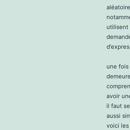
aléatoir
notammen
utilisen
demandes
d’expres
une fois
demeure 
comprend
avoir un
il faut s
aussi si
voici le