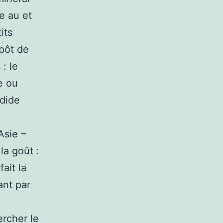
e au et
its
pôt de
: le
e ou
ndide
Asie –
la goût :
fait la
ant par
ercher le