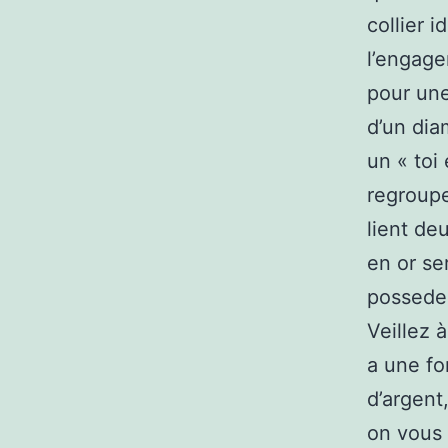
collier 
l’engage
pour une
d’un dia
un « toi
regroupe
lient d
en or se
possedez
Veillez 
a une fo
d’argent,
on vous 