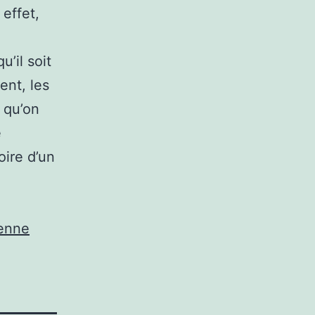
effet,
’il soit
ent, les
 qu’on
e
oire d’un
ienne