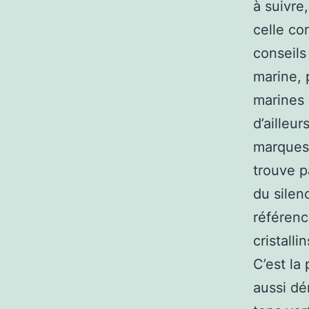
à suivre
celle co
conseils
marine, 
marines 
d’ailleur
marques 
trouve p
du silenc
référenc
cristall
C’est la
aussi dé