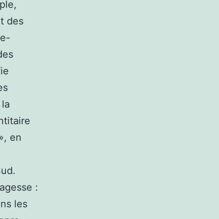
ple,
nt des
ue-
des
ie
es
 la
titaire
», en
Sud.
sagesse :
ns les