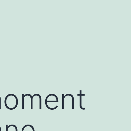
moment
nne