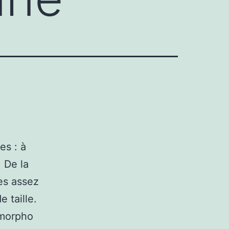
es : à
. De la
es assez
 taille.
 morpho