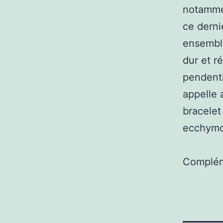
notammen
ce derni
ensemble
dur et r
pendenti
appelle a
bracelet
ecchymo
Complém