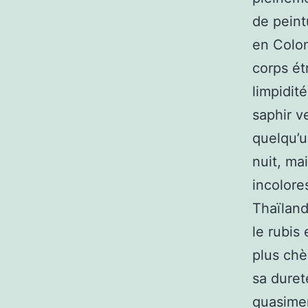
de peint
en Colom
corps ét
limpidit
saphir v
quelqu’u
nuit, mai
incolore
Thaïland
le rubis 
plus chè
sa duret
quasimen