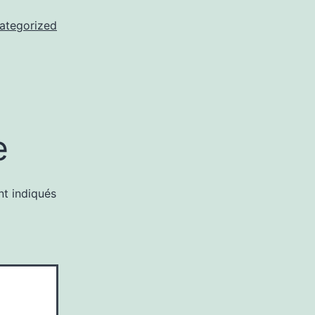
ategorized
e
nt indiqués