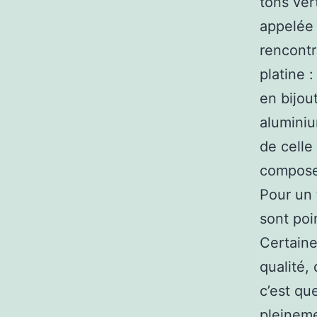
tons vert
appelée 
rencontr
platine 
en bijout
aluminiu
de celle
compose 
Pour un t
sont poi
Certaine
qualité, 
c’est qu
pleineme