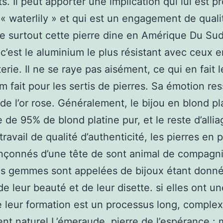
s. Il peut apporter une implication qui lui est p
« waterlily » et qui est un engagement de quali
e surtout cette pierre dine en Amérique Du Su
: c’est le aluminium le plus résistant avec ceux
erie. Il ne se raye pas aisément, ce qui en fait l
m fait pour les sertis de pierres. Sa émotion re
 de l’or rose. Généralement, le bijou en blond pl
de 95% de blond platine pur, et le reste d’allia
ravail de qualité d’authenticité, les pierres en p
nçonnés d’une tête de sont animal de compagni
s gemmes sont appelées de bijoux étant donné
de leur beauté et de leur disette. si elles ont une
e leur formation est un processus long, complex
nt naturel.L’émeraude, pierre de l’espérance : 