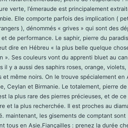
ure verte, l’émeraude est principalement extrait
bie. Elle comporte parfois des implication ( pet
rangers ), dénommés « grives » qui sont des dé
é et de performance. Le saphir, pierre du paradis 
eut dire en Hébreu « la plus belle quelque chos
n ». Ses couleurs vont du apprenti bluet au ca
s il y a aussi des saphirs roses, orange, violets,
s et même noirs. On le trouve spécialement en 
e, Ceylan et Birmanie. Le totalement, pierre de 
est la plus rare des pierres précieuses, et de ce 
re et la plus recherchée. Il est proches au diam
é. maintenant, les gisements de comptant sont
t tous en Asie.Fiançailles : prenez la durée ch