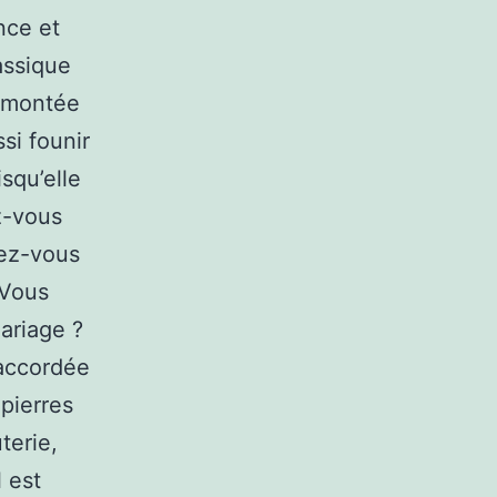
nce et
assique
urmontée
si founir
squ’elle
z-vous
dez-vous
 Vous
ariage ?
 accordée
pierres
terie,
 est