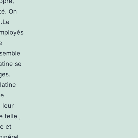
ropre,
té. On
d.Le
 employés
e
ssemble
atine se
ges.
latine
e.
 leur
 telle ,
e et
minéral