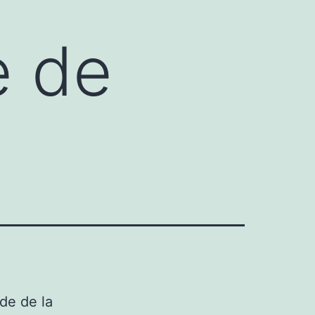
e de
de de la