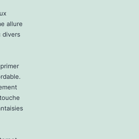
aux
e allure
 divers
xprimer
rdable.
nement
 touche
antaisies