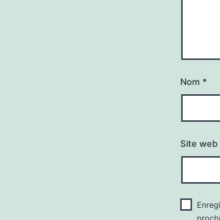
Nom
*
Site web
Enreg
proch