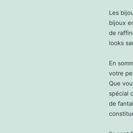
Les bijo
bijoux e
de raffi
looks sa
En somme
votre pe
Que vous
spécial 
de fantai
constitu