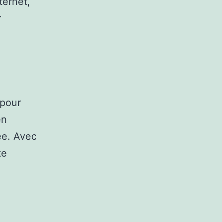
ternet,
r
 pour
en
ée. Avec
te