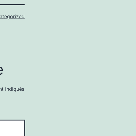
ategorized
e
nt indiqués