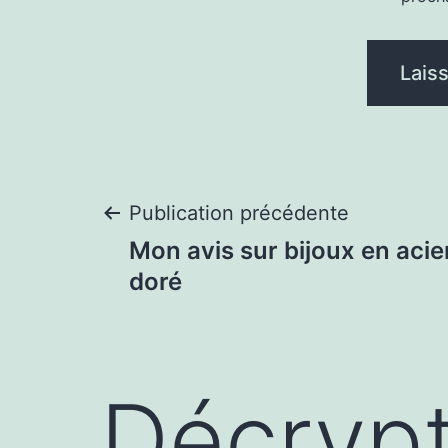
Navigation
Publication précédente
Mon avis sur bijoux en acie
de
doré
l’article
Décrypt