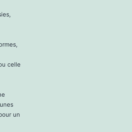
sies,
ormes,
ou celle
ne
eunes
 pour un