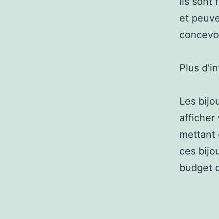
Ils sont
et peuve
concevoi
Plus d’i
Les bijo
afficher
mettant 
ces bijo
budget q