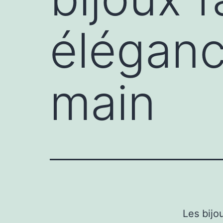
éléganc
main
Les bijo