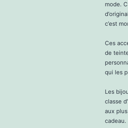
mode. C
d’origin
c’est mo
Ces acc
de teint
personna
qui les p
Les bijo
classe d
aux plus
cadeau.