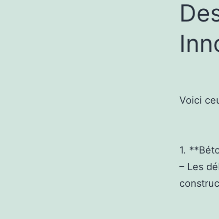
Des
Inn
Voici ce
1. **Bét
– Les dé
construc