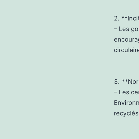
2. **Inci
– Les g
encourag
circulair
3. **Nor
– Les ce
Environn
recyclés