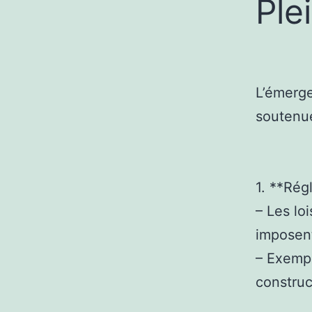
Ple
L’émerge
soutenue
1. **Rég
– Les lo
imposent
– Exempl
construc