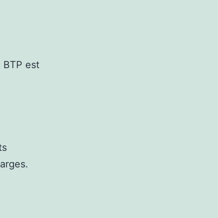
u BTP est
ts
harges.