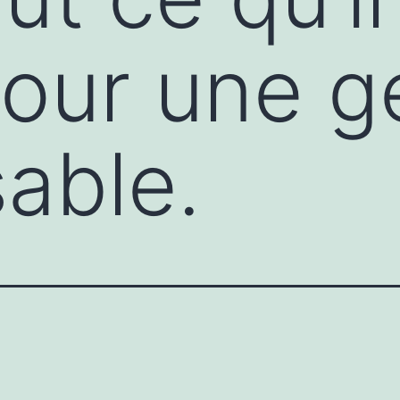
pour une g
able.