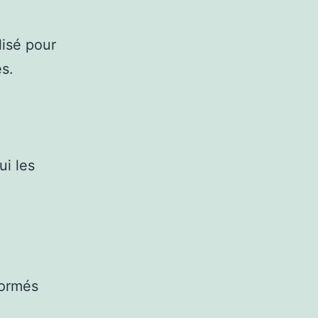
lisé pour
s.
ui les
formés