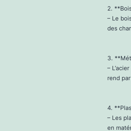
2. **Bois
– Le boi
des char
3. **Mét
– L’acie
rend par
4. **Pla
– Les pl
en matér