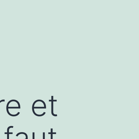
re et
 faut