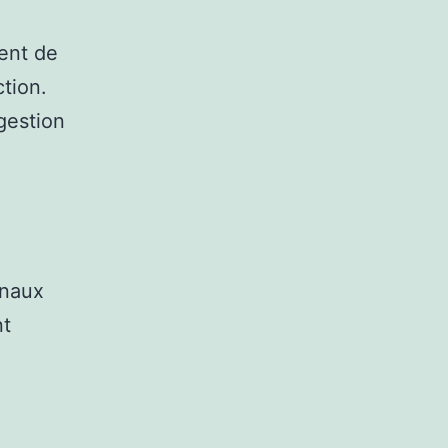
ent de
ction.
gestion
onaux
nt