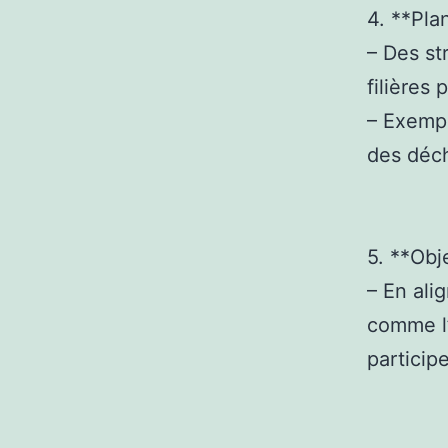
4. **Pla
– Des st
filières
– Exempl
des déch
5. **Obj
– En ali
comme l’
particip