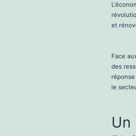
L’économ
révoluti
et rénov
Face aux
des ress
réponse 
le secte
Un 