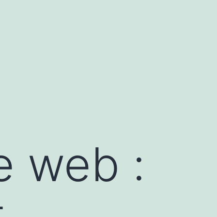
e web :
t