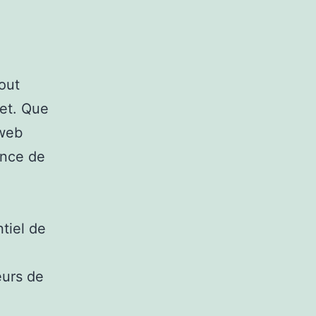
tout
net. Que
 web
ence de
ntiel de
eurs de