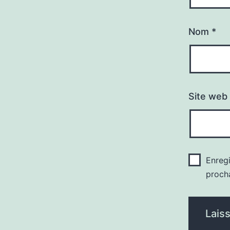
Nom
*
Site web
Enreg
proch