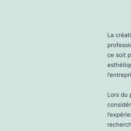
La créat
professi
ce soit 
esthétiq
l’entrepr
Lors du 
considér
l’expéri
recherch