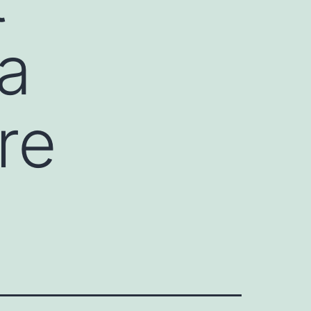
la
re