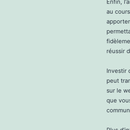
Enfin, l
au cours
apporten
permettan
fidèleme
réussir 
Investir
peut tra
sur le w
que vous
communic