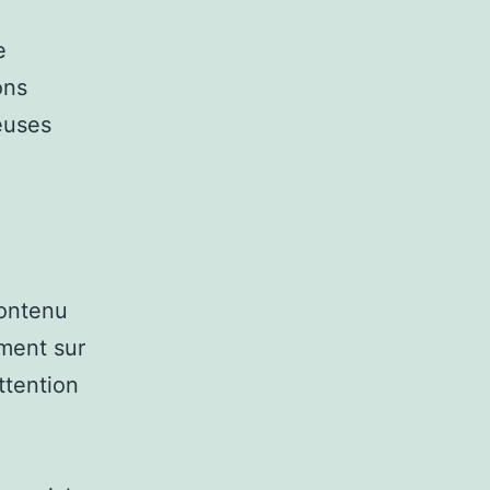
e
ons
euses
contenu
ment sur
ttention