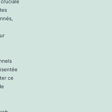
 cruciale
tes
onnés,
ur
onnels
résentée
ter ce
de