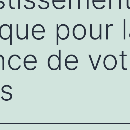
ique pour 
nce de vot
s