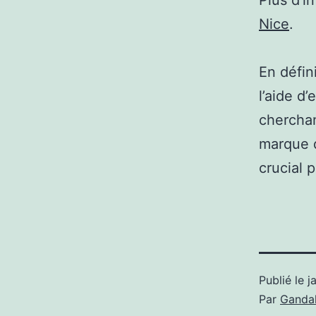
Plus d’i
Nice
.
En défin
l’aide d
cherchan
marque d
crucial p
Publié le
j
Par
Gandal