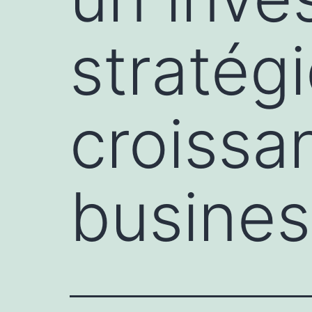
stratég
croissa
busines