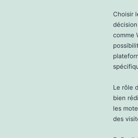
Choisir 
décision
comme W
possibili
platefor
spécifiq
Le rôle 
bien réd
les mote
des visit