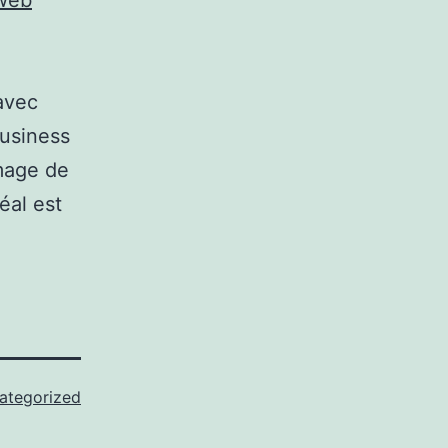
 web
 avec
business
image de
éal est
ategorized