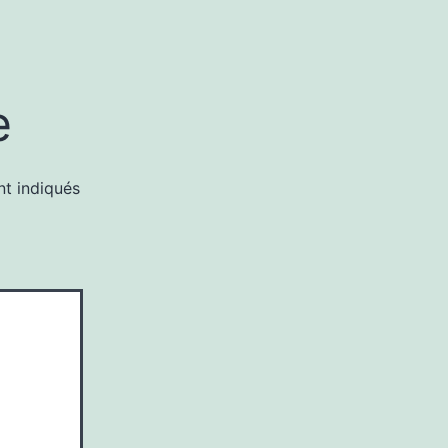
e
nt indiqués