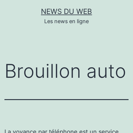
Aller
NEWS DU WEB
au
Les news en ligne
contenu
Brouillon auto
La voyance par téléphone est un service