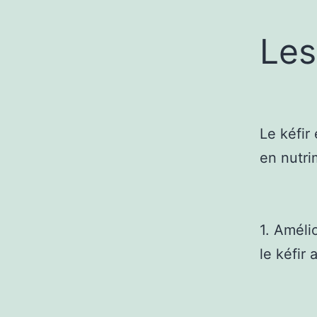
Les
Le kéfir
en nutri
1. Améli
le kéfir 