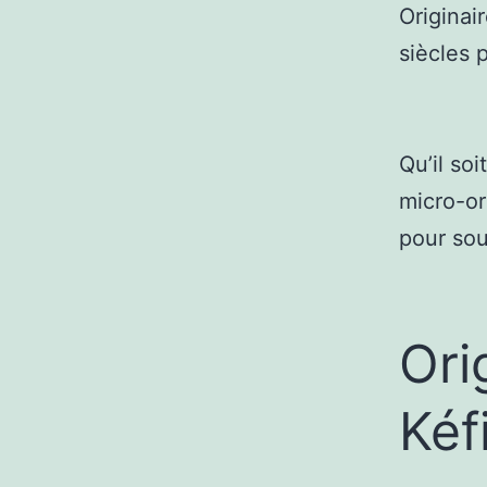
Originai
siècles 
Qu’il soi
micro-or
pour sou
Ori
Kéf