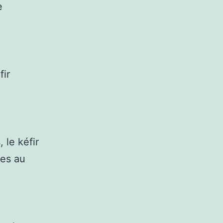
e
fir
 le kéfir
les au