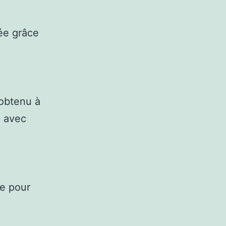
sée grâce
, obtenu à
é avec
ue pour