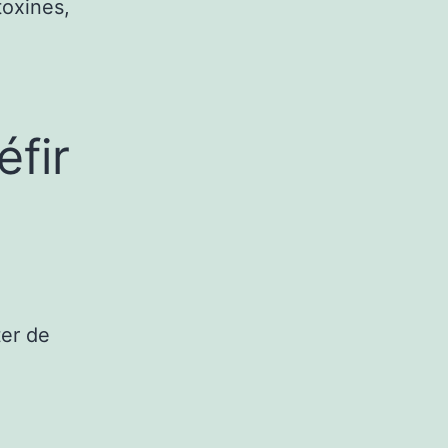
toxines,
fir
ter de