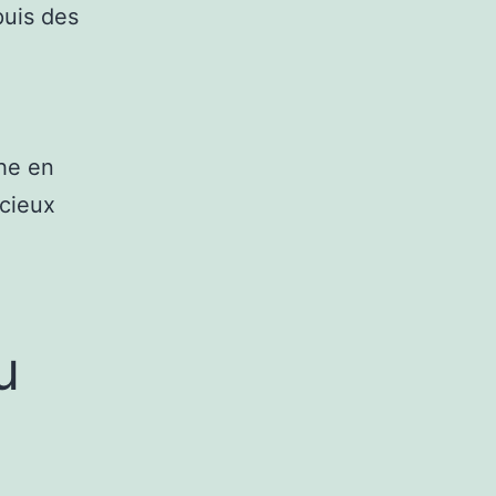
puis des
che en
écieux
u