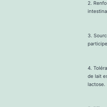
2. Renfo
intestina
3. Sourc
particip
4. Tolér
de lait 
lactose.