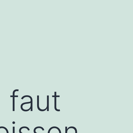
l faut
oisson