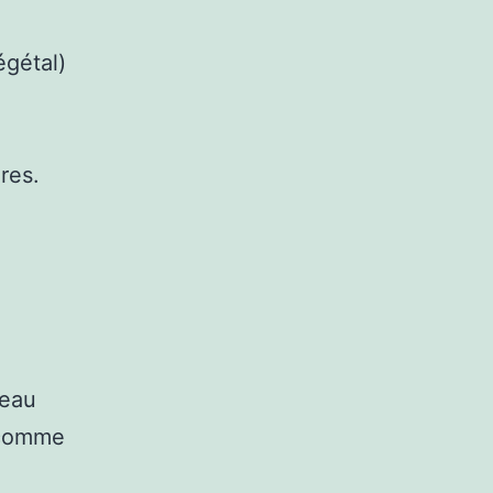
égétal)
res.
’eau
 (comme