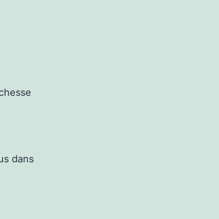
ichesse
nus dans