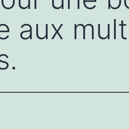
e aux mult
s.