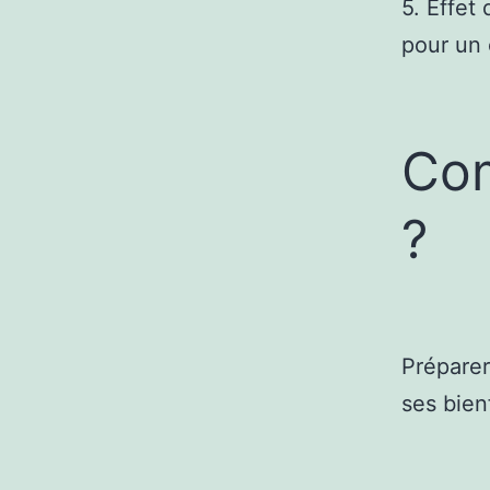
5. Effet 
pour un 
Com
?
Préparer
ses bienf