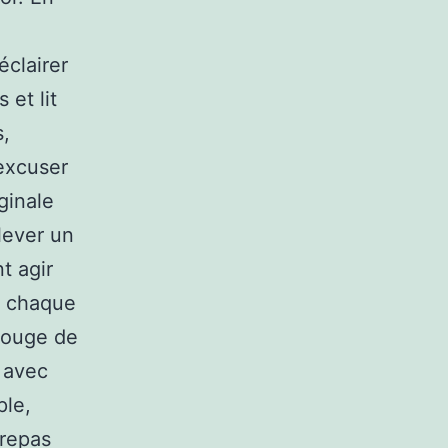
éclairer
 et lit
s,
 excuser
iginale
lever un
t agir
à chaque
 rouge de
, avec
ple,
 repas