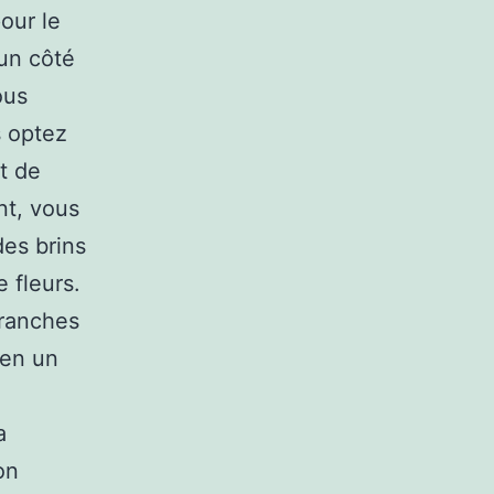
our le
 un côté
ous
s optez
t de
ent, vous
des brins
 fleurs.
branches
 en un
a
on