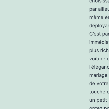
choisiss
par aill
même ens
déployan
C’est pa
immédiat
plus ric
voiture 
l’élégan
mariage 
de votre
touche c
un petit
optez pou