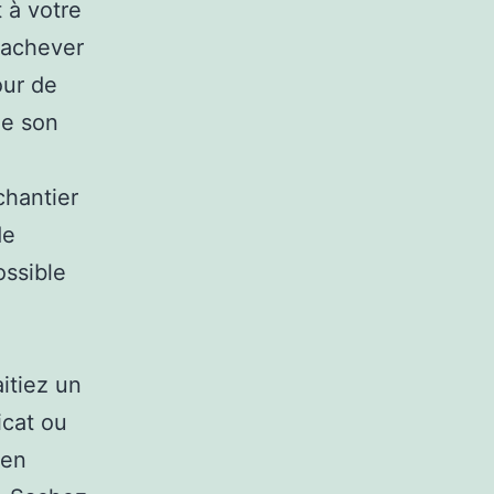
t à votre
 achever
our de
de son
chantier
de
ossible
itiez un
icat ou
 en