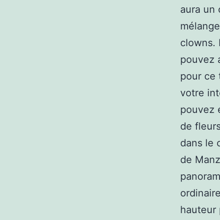
aura un 
mélange 
clowns. 
pouvez a
pour ce 
votre int
pouvez é
de fleur
dans le 
de Manza
panorama
ordinair
hauteur 