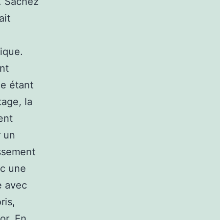
n. Sachez
ait
ique.
nt
e étant
age, la
ent
r un
issement
ec une
e avec
ris,
’or. En