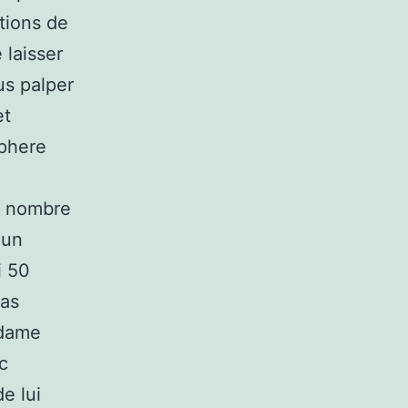
ations de
 laisser
us palper
et
sphere
le nombre
 un
i 50
cas
 dame
c
e lui