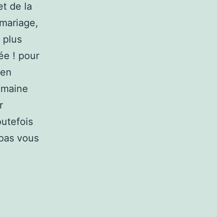
et de la
 mariage,
 plus
ée ! pour
 en
semaine
r
outefois
 pas vous