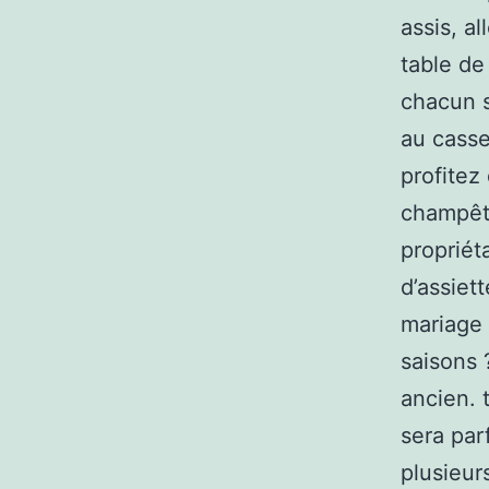
assis, a
table de
chacun s
au casse
profitez
champêtr
propriét
d’assiet
mariage 
saisons 
ancien. 
sera par
plusieur