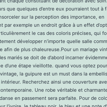
ant chaque constituant de décoration avec soi
eurs que quelques d’entre eux pourraient tout à f
orceler sur la perception des importance, en
t par exemple un endroit grâce à un effet d’opt
rticulièrement le cas des coloris précises, qui fo
ement développer n’importe quelle salle comm
he afin de plus chaleureuse.Pour un mariage vint
des mariés se doit de d’abord incarner évidemm
ce d’une étape vieillotte. quand vous optez pou
vintage, la guipure est un must dans la embell
 intérieur. Recherchez ainsi une couverture av
ontemporaine. Une robe véritable et charmant
 danse en passement sera parfaite. Pour de colo
r l’ivoire, le tableau noir, le bleu et une note d