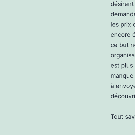
désirent 
demande 
les prix
encore é
ce but n
organisa
est plus
manque d
à envoye
découvri
Tout sav