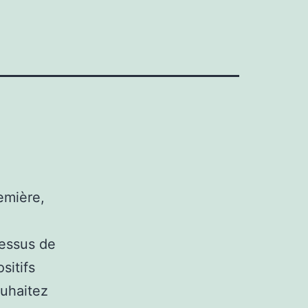
emière,
dessus de
sitifs
ouhaitez