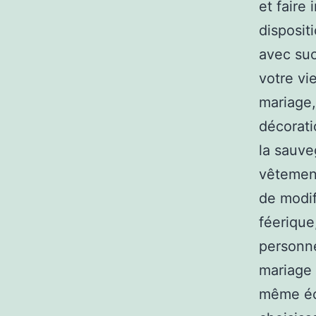
et faire 
disposit
avec suc
votre vi
mariage,
décorati
la sauve
vêtement
de modif
féerique
personne
mariage 
même éco