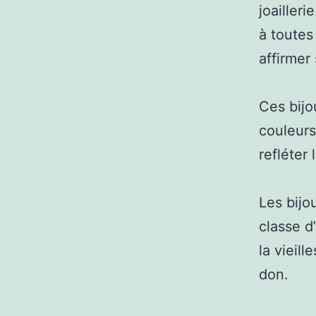
joailler
à toutes
affirmer
Ces bijo
couleurs
refléter 
Les bijo
classe d
la vieil
don.