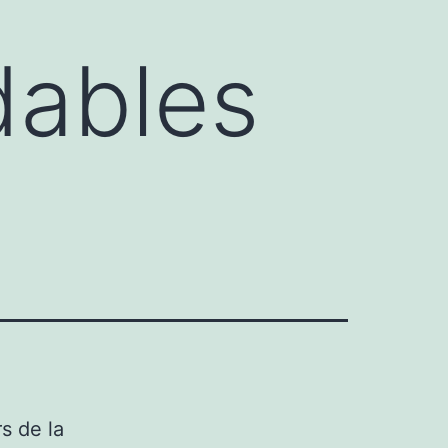
dables
s de la