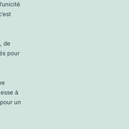
’unicité
c’est
, de
tés pour
ne
nesse à
 pour un