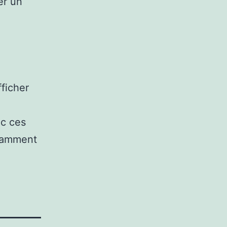
er un
fficher
ec ces
ndamment