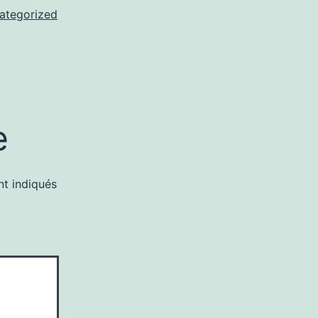
ategorized
e
nt indiqués