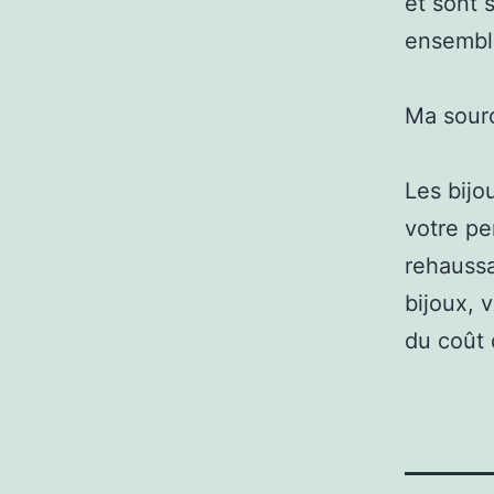
et sont 
ensembl
Ma sour
Les bijo
votre pe
rehaussa
bijoux, 
du coût 