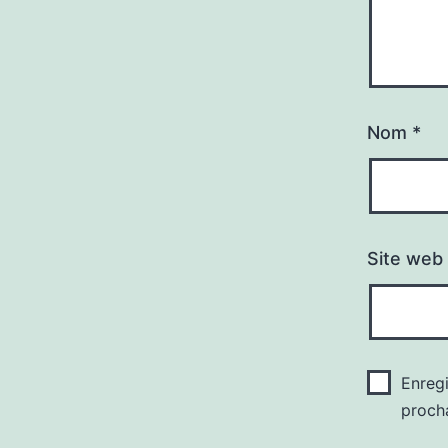
Nom
*
Site web
Enreg
proch