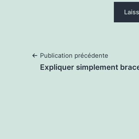
Navigation
Publication précédente
Expliquer simplement brac
de
l’article