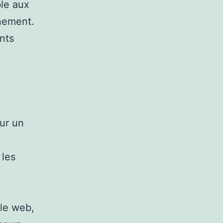
ble aux
inement.
nts
ur un
 les
 le web,