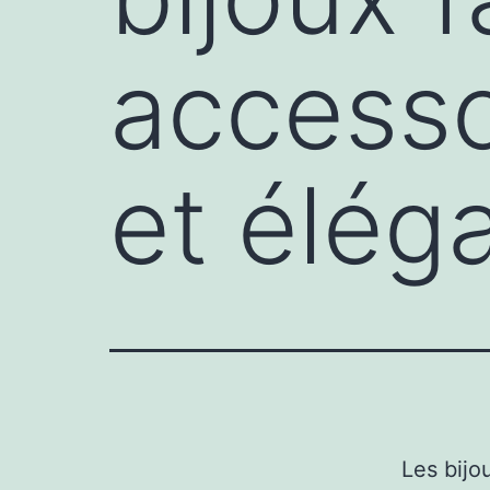
accesso
et élég
Les bijo