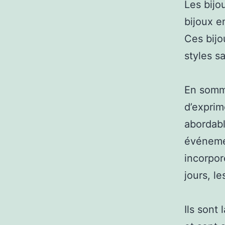
Les bijo
bijoux e
Ces bijo
styles s
En somme
d’exprim
abordabl
événeme
incorpor
jours, l
Ils sont