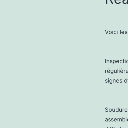
Voici le
Inspecti
régulièr
signes d
Soudure 
assembl