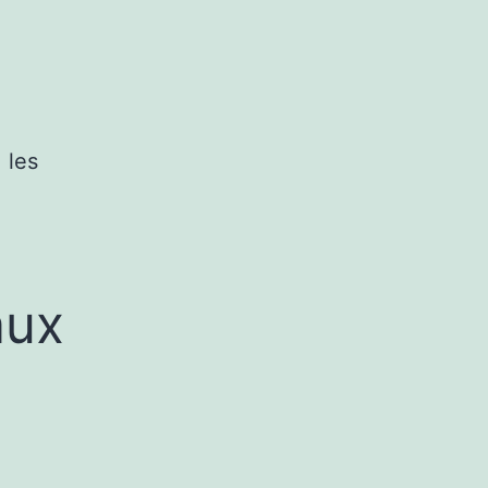
 les
aux