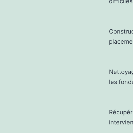
difficiles
Construct
placemen
Nettoyag
les fond
Récupéra
intervie