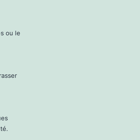
es ou le
rasser
ues
té.