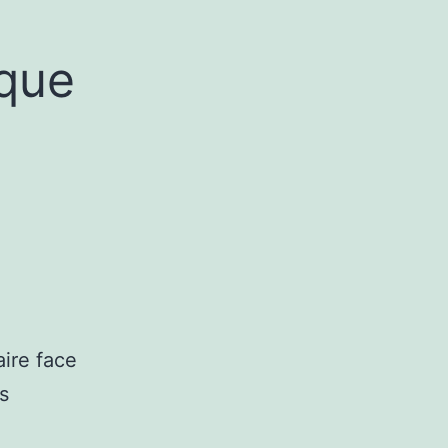
ique
aire face
s