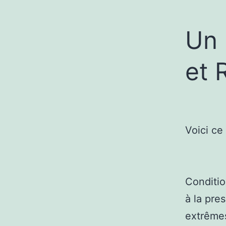
Un 
et 
Voici ce
Conditio
à la pre
extrême