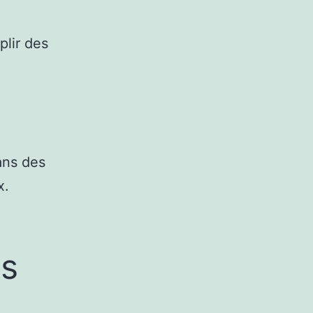
plir des
ans des
x.
ns