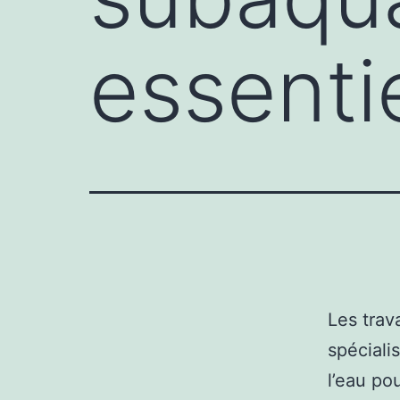
essenti
Les tra
spéciali
l’eau po