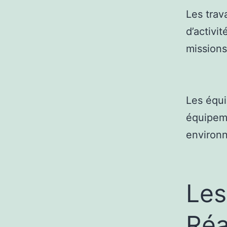
Les trav
d’activi
missions
Les équi
équipeme
environn
Les
Réa