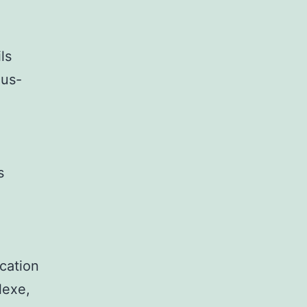
ls
ous-
s
cation
lexe,