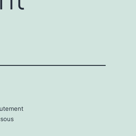
autement
 sous