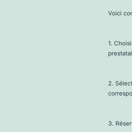
Voici co
1. Chois
prestatai
2. Sélec
correspo
3. Réser