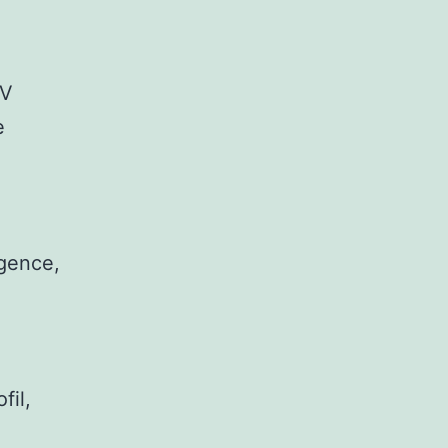
UV
e
agence,
fil,