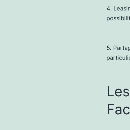
4. Leasi
possibili
5. Parta
particul
Les
Fac