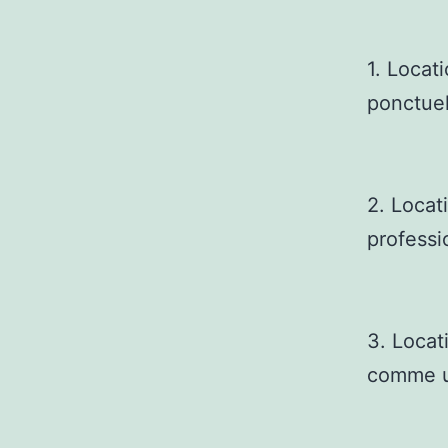
1. Locat
ponctuel
2. Locat
professi
3. Locati
comme u