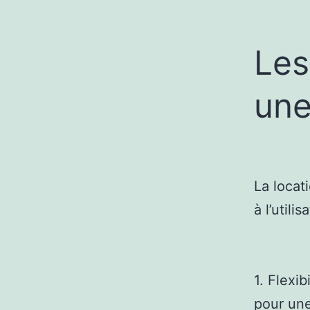
Les
une
La locat
à l’util
1. Flexi
pour une