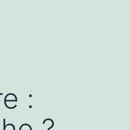
e :
he ?.