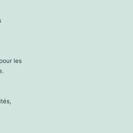
s
pour les
e.
ités,