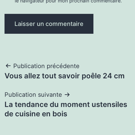
le navigateur pour mon prochain commentaire.
Navigation
Publication précédente
Vous allez tout savoir poêle 24 cm
de
l’article
Publication suivante
La tendance du moment ustensiles
de cuisine en bois